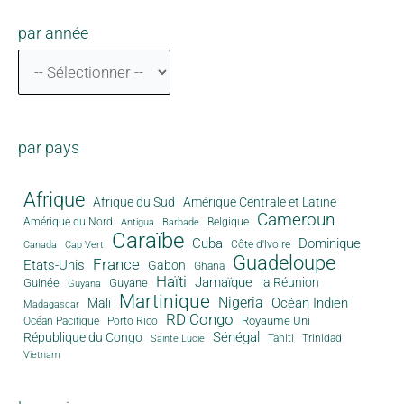
par année
par pays
Afrique
Afrique du Sud
Amérique Centrale et Latine
Cameroun
Amérique du Nord
Antigua
Belgique
Barbade
Caraïbe
Cuba
Dominique
Canada
Côte d'Ivoire
Cap Vert
Guadeloupe
France
Etats-Unis
Gabon
Ghana
Haïti
Jamaïque
la Réunion
Guinée
Guyane
Guyana
Martinique
Nigeria
Océan Indien
Mali
Madagascar
RD Congo
Royaume Uni
Océan Pacifique
Porto Rico
Sénégal
République du Congo
Tahiti
Trinidad
Sainte Lucie
Vietnam