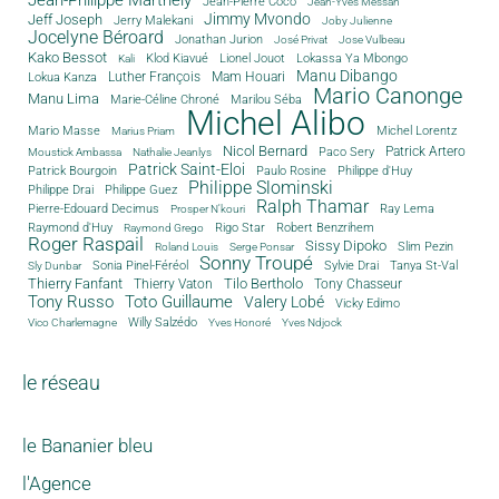
Jean-Pierre Coco
Jean-Yves Messan
Jimmy Mvondo
Jeff Joseph
Jerry Malekani
Joby Julienne
Jocelyne Béroard
Jonathan Jurion
José Privat
Jose Vulbeau
Kako Bessot
Klod Kiavué
Lionel Jouot
Lokassa Ya Mbongo
Kali
Manu Dibango
Luther François
Mam Houari
Lokua Kanza
Mario Canonge
Manu Lima
Marie-Céline Chroné
Marilou Séba
Michel Alibo
Michel Lorentz
Mario Masse
Marius Priam
Nicol Bernard
Paco Sery
Patrick Artero
Moustick Ambassa
Nathalie Jeanlys
Patrick Saint-Eloi
Patrick Bourgoin
Philippe d'Huy
Paulo Rosine
Philippe Slominski
Philippe Drai
Philippe Guez
Ralph Thamar
Pierre-Edouard Decimus
Ray Lema
Prosper N'kouri
Rigo Star
Raymond d'Huy
Robert Benzrihem
Raymond Grego
Roger Raspail
Sissy Dipoko
Slim Pezin
Roland Louis
Serge Ponsar
Sonny Troupé
Tanya St-Val
Sonia Pinel-Féréol
Sylvie Drai
Sly Dunbar
Thierry Fanfant
Tilo Bertholo
Thierry Vaton
Tony Chasseur
Tony Russo
Toto Guillaume
Valery Lobé
Vicky Edimo
Willy Salzédo
Vico Charlemagne
Yves Honoré
Yves Ndjock
le réseau
le Bananier bleu
l'Agence