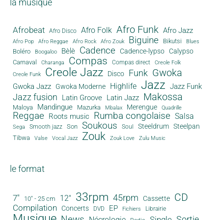
la musique
Afro Funk
Afrobeat
Afro Folk
Afro Jazz
Afro Disco
Biguine
Bikutsi
Afro Pop
Afro Reggae
Afro Rock
Afro Zouk
Blues
Cadence
Bèlè
Cadence-lypso
Calypso
Boléro
Boogaloo
Compas
Carnaval
Compas direct
Charanga
Creole Folk
Creole Jazz
Gwoka
Funk
Disco
Creole Funk
Jazz
Gwoka Jazz
Highlife
Jazz Funk
Gwoka Moderne
Makossa
Jazz fusion
Latin Groove
Latin Jazz
Mandingue
Merengue
Maloya
Mazurka
Mbalax
Quadrille
Reggae
Rumba congolaise
Salsa
Roots music
Soukous
Steeldrum
Steelpan
Son
Smooth jazz
Soul
Sega
Zouk
Tibwa
Valse
Vocal Jazz
Zouk Love
Zulu Music
le format
33rpm
CD
45rpm
7"
12"
Cassette
10" - 25 cm
Compilation
EP
Concerts
DVD
Librairie
Fichiers
Musique
News
Sortie
Single
Nécrologie