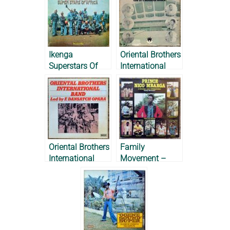
Ikenga
Oriental Brothers
Superstars Of
International
Africa – 1976
Band (led by F.
Dansatch Opara)
– 1977
Oriental Brothers
Family
International
Movement –
Band – 1977
Prince Nico
Mbarga, 1978