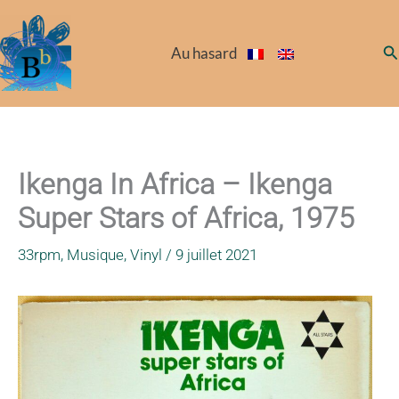
Aller
au
Re
Au hasard
contenu
Ikenga In Africa – Ikenga
Super Stars of Africa, 1975
33rpm
,
Musique
,
Vinyl
/
9 juillet 2021