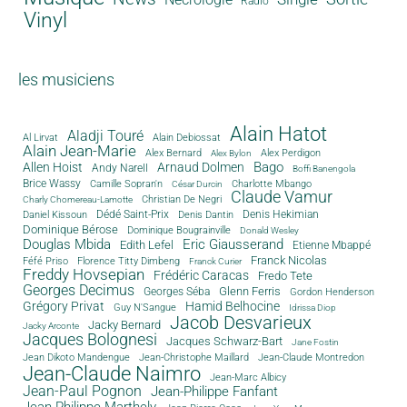
Radio
Vinyl
les musiciens
Alain Hatot
Aladji Touré
Al Lirvat
Alain Debiossat
Alain Jean-Marie
Alex Bernard
Alex Perdigon
Alex Bylon
Bago
Allen Hoist
Arnaud Dolmen
Andy Narell
Boffi Banengola
Brice Wassy
Camille Sopran'n
Charlotte Mbango
César Durcin
Claude Vamur
Christian De Negri
Charly Chomereau-Lamotte
Dédé Saint-Prix
Denis Dantin
Denis Hekimian
Daniel Kissoun
Dominique Bérose
Dominique Bougrainville
Donald Wesley
Douglas Mbida
Eric Giausserand
Edith Lefel
Etienne Mbappé
Franck Nicolas
Féfé Priso
Florence Titty Dimbeng
Franck Curier
Freddy Hovsepian
Frédéric Caracas
Fredo Tete
Georges Decimus
Glenn Ferris
Georges Séba
Gordon Henderson
Grégory Privat
Hamid Belhocine
Guy N'Sangue
Idrissa Diop
Jacob Desvarieux
Jacky Bernard
Jacky Arconte
Jacques Bolognesi
Jacques Schwarz-Bart
Jane Fostin
Jean Dikoto Mandengue
Jean-Christophe Maillard
Jean-Claude Montredon
Jean-Claude Naimro
Jean-Marc Albicy
Jean-Paul Pognon
Jean-Philippe Fanfant
Jean-Philippe Marthely