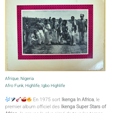
Afrique
,
Nigeria
Afro Funk
,
Highlife
,
Igbo Highlife
En 1975 sort
Ikenga In Africa
, le
premier album officiel des
Ikenga Super Stars of