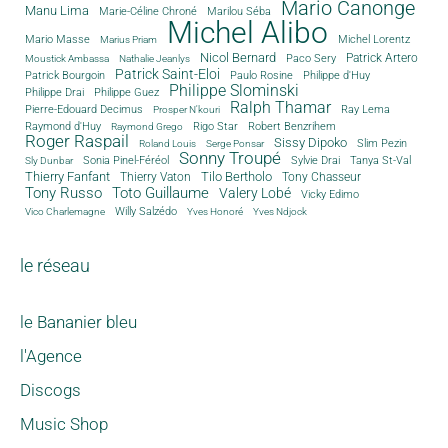
Mario Canonge
Manu Lima
Marie-Céline Chroné
Marilou Séba
Michel Alibo
Michel Lorentz
Mario Masse
Marius Priam
Nicol Bernard
Paco Sery
Patrick Artero
Moustick Ambassa
Nathalie Jeanlys
Patrick Saint-Eloi
Patrick Bourgoin
Philippe d'Huy
Paulo Rosine
Philippe Slominski
Philippe Drai
Philippe Guez
Ralph Thamar
Pierre-Edouard Decimus
Ray Lema
Prosper N'kouri
Rigo Star
Raymond d'Huy
Robert Benzrihem
Raymond Grego
Roger Raspail
Sissy Dipoko
Slim Pezin
Roland Louis
Serge Ponsar
Sonny Troupé
Tanya St-Val
Sonia Pinel-Féréol
Sylvie Drai
Sly Dunbar
Thierry Fanfant
Tilo Bertholo
Thierry Vaton
Tony Chasseur
Tony Russo
Toto Guillaume
Valery Lobé
Vicky Edimo
Willy Salzédo
Vico Charlemagne
Yves Honoré
Yves Ndjock
le réseau
le Bananier bleu
l'Agence
Discogs
Music Shop