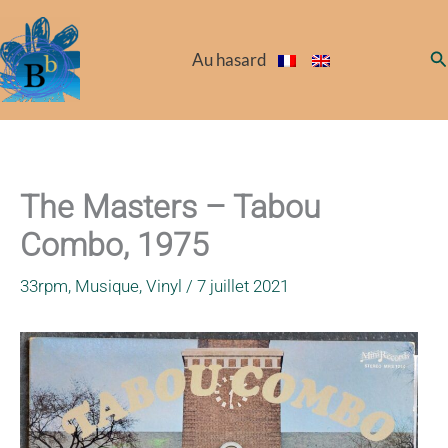
Aller
au
Re
Au hasard
contenu
The Masters – Tabou
Combo, 1975
33rpm
,
Musique
,
Vinyl
/
7 juillet 2021