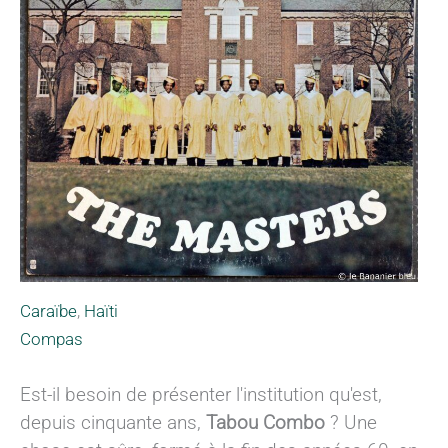
Caraïbe
,
Haïti
Compas
Est-il besoin de présenter l'institution qu'est,
depuis cinquante ans,
Tabou Combo
? Une