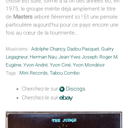
chose est sûre, formé à la fin des années 60, en
1975, le groupe mérite déjà amplement le titre
de
Masters
arboré fièrement ici ! Et une pensée
particulière aujourd'hui pour ce pays encore une
fois au cœur de la tourmente…
Musiciens :
Adolphe Chancy
,
Dadou Pasquet
,
Guéry
Legagneur
,
Herman Nau
,
Jean-Yves Joseph
,
Roger M.
Eugène
,
Yvon André
,
Yvon Ciné
,
Yvon Mondésir
Tags :
Mini Records
,
Tabou Combo
Cherchez-le sur
Discogs
Cherchez-le sur