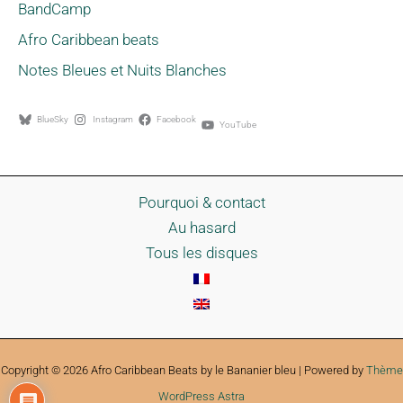
BandCamp
Afro Caribbean beats
Notes Bleues et Nuits Blanches
BlueSky
Instagram
Facebook
YouTube
Pourquoi & contact
Au hasard
Tous les disques
Copyright © 2026 Afro Caribbean Beats by le Bananier bleu | Powered by
Thème
WordPress Astra