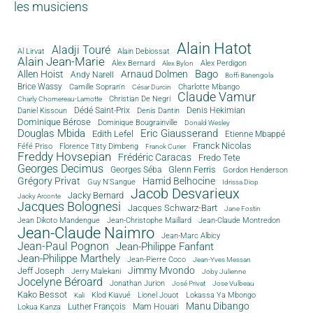
les musiciens
Alain Hatot
Aladji Touré
Al Lirvat
Alain Debiossat
Alain Jean-Marie
Alex Bernard
Alex Perdigon
Alex Bylon
Bago
Allen Hoist
Arnaud Dolmen
Andy Narell
Boffi Banengola
Brice Wassy
Camille Sopran'n
Charlotte Mbango
César Durcin
Claude Vamur
Christian De Negri
Charly Chomereau-Lamotte
Dédé Saint-Prix
Denis Dantin
Denis Hekimian
Daniel Kissoun
Dominique Bérose
Dominique Bougrainville
Donald Wesley
Douglas Mbida
Eric Giausserand
Edith Lefel
Etienne Mbappé
Franck Nicolas
Féfé Priso
Florence Titty Dimbeng
Franck Curier
Freddy Hovsepian
Frédéric Caracas
Fredo Tete
Georges Decimus
Glenn Ferris
Georges Séba
Gordon Henderson
Grégory Privat
Hamid Belhocine
Guy N'Sangue
Idrissa Diop
Jacob Desvarieux
Jacky Bernard
Jacky Arconte
Jacques Bolognesi
Jacques Schwarz-Bart
Jane Fostin
Jean Dikoto Mandengue
Jean-Christophe Maillard
Jean-Claude Montredon
Jean-Claude Naimro
Jean-Marc Albicy
Jean-Paul Pognon
Jean-Philippe Fanfant
Jean-Philippe Marthely
Jean-Pierre Coco
Jean-Yves Messan
Jimmy Mvondo
Jeff Joseph
Jerry Malekani
Joby Julienne
Jocelyne Béroard
Jonathan Jurion
José Privat
Jose Vulbeau
Kako Bessot
Klod Kiavué
Lionel Jouot
Lokassa Ya Mbongo
Kali
Manu Dibango
Luther François
Mam Houari
Lokua Kanza