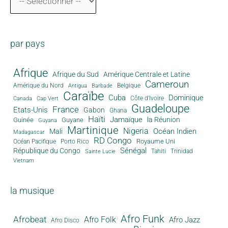
par pays
Afrique
Afrique du Sud
Amérique Centrale et Latine
Cameroun
Amérique du Nord
Antigua
Belgique
Barbade
Caraïbe
Cuba
Dominique
Canada
Côte d'Ivoire
Cap Vert
Guadeloupe
France
Etats-Unis
Gabon
Ghana
Haïti
Jamaïque
la Réunion
Guinée
Guyane
Guyana
Martinique
Nigeria
Océan Indien
Mali
Madagascar
RD Congo
Royaume Uni
Océan Pacifique
Porto Rico
Sénégal
République du Congo
Tahiti
Trinidad
Sainte Lucie
Vietnam
la musique
Afro Funk
Afrobeat
Afro Folk
Afro Jazz
Afro Disco