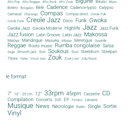
Biguine
Bikutsi
Afro Pop
Afro Reggae
Afro Rock
Afro Zouk
Blues
Cadence
Bèlè
Cadence-lypso
Calypso
Boléro
Boogaloo
Compas
Carnaval
Compas direct
Charanga
Creole Folk
Creole Jazz
Gwoka
Funk
Disco
Creole Funk
Jazz
Gwoka Jazz
Highlife
Jazz Funk
Gwoka Moderne
Makossa
Jazz fusion
Latin Groove
Latin Jazz
Mandingue
Merengue
Maloya
Mazurka
Mbalax
Quadrille
Reggae
Rumba congolaise
Salsa
Roots music
Soukous
Steeldrum
Steelpan
Son
Smooth jazz
Soul
Sega
Zouk
Tibwa
Valse
Vocal Jazz
Zouk Love
Zulu Music
le format
33rpm
CD
45rpm
7"
12"
Cassette
10" - 25 cm
Compilation
EP
Concerts
DVD
Librairie
Fichiers
Musique
News
Sortie
Single
Nécrologie
Radio
Vinyl