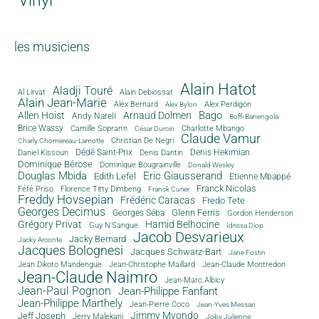
les musiciens
Alain Hatot
Aladji Touré
Al Lirvat
Alain Debiossat
Alain Jean-Marie
Alex Bernard
Alex Perdigon
Alex Bylon
Bago
Allen Hoist
Arnaud Dolmen
Andy Narell
Boffi Banengola
Brice Wassy
Camille Sopran'n
Charlotte Mbango
César Durcin
Claude Vamur
Christian De Negri
Charly Chomereau-Lamotte
Dédé Saint-Prix
Denis Dantin
Denis Hekimian
Daniel Kissoun
Dominique Bérose
Dominique Bougrainville
Donald Wesley
Douglas Mbida
Eric Giausserand
Edith Lefel
Etienne Mbappé
Franck Nicolas
Féfé Priso
Florence Titty Dimbeng
Franck Curier
Freddy Hovsepian
Frédéric Caracas
Fredo Tete
Georges Decimus
Glenn Ferris
Georges Séba
Gordon Henderson
Grégory Privat
Hamid Belhocine
Guy N'Sangue
Idrissa Diop
Jacob Desvarieux
Jacky Bernard
Jacky Arconte
Jacques Bolognesi
Jacques Schwarz-Bart
Jane Fostin
Jean Dikoto Mandengue
Jean-Christophe Maillard
Jean-Claude Montredon
Jean-Claude Naimro
Jean-Marc Albicy
Jean-Paul Pognon
Jean-Philippe Fanfant
Jean-Philippe Marthely
Jean-Pierre Coco
Jean-Yves Messan
Jimmy Mvondo
Jeff Joseph
Jerry Malekani
Joby Julienne