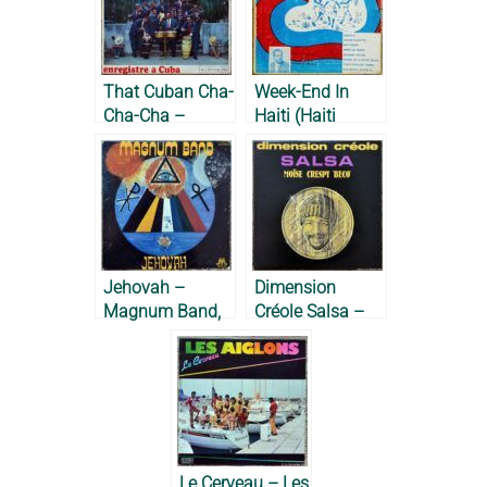
That Cuban Cha-
Week-End In
Cha-Cha –
Haiti (Haiti
Orquesta
Latest Hits) —
Aragón, 1956
Rodolphe
Legros & Ensemble
Ibo-Lélé, 1955
Jehovah –
Dimension
Magnum Band,
Créole Salsa –
1980
Moïse Crespy
‘Beco’, 1979
Le Cerveau – Les