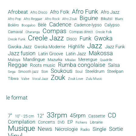
Afro Funk
Afrobeat
Afro Folk
Afro Jazz
Afro Disco
Biguine
Bikutsi
Afro Pop
Afro Reggae
Afro Rock
Afro Zouk
Blues
Cadence
Bèlè
Cadence-lypso
Calypso
Boléro
Boogaloo
Compas
Carnaval
Compas direct
Charanga
Creole Folk
Creole Jazz
Gwoka
Funk
Disco
Creole Funk
Jazz
Gwoka Jazz
Highlife
Jazz Funk
Gwoka Moderne
Makossa
Jazz fusion
Latin Groove
Latin Jazz
Mandingue
Merengue
Maloya
Mazurka
Mbalax
Quadrille
Reggae
Rumba congolaise
Salsa
Roots music
Soukous
Steeldrum
Steelpan
Son
Smooth jazz
Soul
Sega
Zouk
Tibwa
Valse
Vocal Jazz
Zouk Love
Zulu Music
le format
33rpm
CD
45rpm
7"
12"
Cassette
10" - 25 cm
Compilation
EP
Concerts
DVD
Librairie
Fichiers
Musique
News
Sortie
Single
Nécrologie
Radio
Vinyl