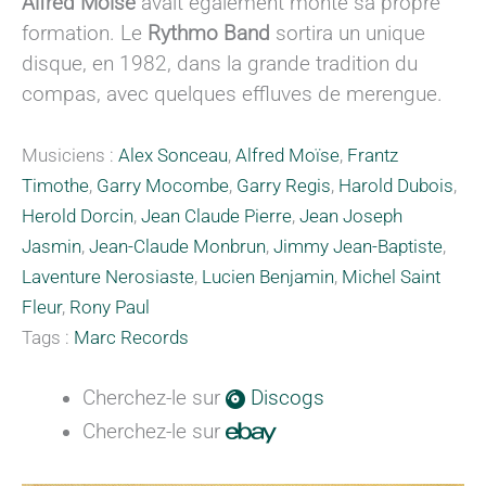
Alfred Moïse
avait également monté sa propre
formation. Le
Rythmo Band
sortira un unique
disque, en 1982, dans la grande tradition du
compas, avec quelques effluves de merengue.
Musiciens :
Alex Sonceau
,
Alfred Moïse
,
Frantz
Timothe
,
Garry Mocombe
,
Garry Regis
,
Harold Dubois
,
Herold Dorcin
,
Jean Claude Pierre
,
Jean Joseph
Jasmin
,
Jean-Claude Monbrun
,
Jimmy Jean-Baptiste
,
Laventure Nerosiaste
,
Lucien Benjamin
,
Michel Saint
Fleur
,
Rony Paul
Tags :
Marc Records
Cherchez-le sur
Discogs
Cherchez-le sur