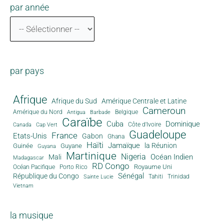
par année
par pays
Afrique
Afrique du Sud
Amérique Centrale et Latine
Cameroun
Amérique du Nord
Antigua
Belgique
Barbade
Caraïbe
Cuba
Dominique
Canada
Côte d'Ivoire
Cap Vert
Guadeloupe
France
Etats-Unis
Gabon
Ghana
Haïti
Jamaïque
la Réunion
Guinée
Guyane
Guyana
Martinique
Nigeria
Océan Indien
Mali
Madagascar
RD Congo
Royaume Uni
Océan Pacifique
Porto Rico
Sénégal
République du Congo
Tahiti
Trinidad
Sainte Lucie
Vietnam
la musique