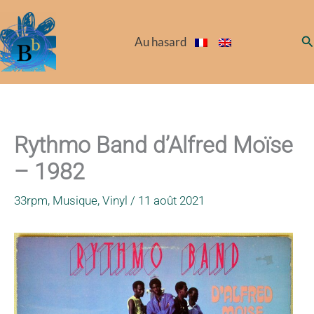
Aller
au
Re
Au hasard
contenu
Rythmo Band d’Alfred Moïse
– 1982
33rpm
,
Musique
,
Vinyl
/
11 août 2021