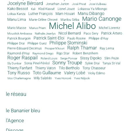
Jocelyne Béroard
Jonathan Jurion
José Privat
Jose Vulbeau
Kako Bessot
Klod Kiavué
Lionel Jouot
Lokassa Ya Mbongo
Kali
Manu Dibango
Luther François
Mam Houari
Lokua Kanza
Mario Canonge
Manu Lima
Marie-Céline Chroné
Marilou Séba
Michel Alibo
Michel Lorentz
Mario Masse
Marius Priam
Nicol Bernard
Paco Sery
Patrick Artero
Moustick Ambassa
Nathalie Jeanlys
Patrick Saint-Eloi
Patrick Bourgoin
Philippe d'Huy
Paulo Rosine
Philippe Slominski
Philippe Drai
Philippe Guez
Ralph Thamar
Pierre-Edouard Decimus
Ray Lema
Prosper N'kouri
Rigo Star
Raymond d'Huy
Robert Benzrihem
Raymond Grego
Roger Raspail
Sissy Dipoko
Slim Pezin
Roland Louis
Serge Ponsar
Sonny Troupé
Tanya St-Val
Sonia Pinel-Féréol
Sylvie Drai
Sly Dunbar
Thierry Fanfant
Tilo Bertholo
Thierry Vaton
Tony Chasseur
Tony Russo
Toto Guillaume
Valery Lobé
Vicky Edimo
Willy Salzédo
Vico Charlemagne
Yves Honoré
Yves Ndjock
le réseau
le Bananier bleu
l'Agence
Discogs