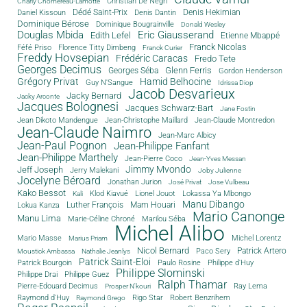
Christian De Negri
Charly Chomereau-Lamotte
Dédé Saint-Prix
Denis Dantin
Denis Hekimian
Daniel Kissoun
Dominique Bérose
Dominique Bougrainville
Donald Wesley
Douglas Mbida
Eric Giausserand
Edith Lefel
Etienne Mbappé
Franck Nicolas
Féfé Priso
Florence Titty Dimbeng
Franck Curier
Freddy Hovsepian
Frédéric Caracas
Fredo Tete
Georges Decimus
Glenn Ferris
Georges Séba
Gordon Henderson
Grégory Privat
Hamid Belhocine
Guy N'Sangue
Idrissa Diop
Jacob Desvarieux
Jacky Bernard
Jacky Arconte
Jacques Bolognesi
Jacques Schwarz-Bart
Jane Fostin
Jean Dikoto Mandengue
Jean-Christophe Maillard
Jean-Claude Montredon
Jean-Claude Naimro
Jean-Marc Albicy
Jean-Paul Pognon
Jean-Philippe Fanfant
Jean-Philippe Marthely
Jean-Pierre Coco
Jean-Yves Messan
Jimmy Mvondo
Jeff Joseph
Jerry Malekani
Joby Julienne
Jocelyne Béroard
Jonathan Jurion
José Privat
Jose Vulbeau
Kako Bessot
Klod Kiavué
Lionel Jouot
Lokassa Ya Mbongo
Kali
Manu Dibango
Luther François
Mam Houari
Lokua Kanza
Mario Canonge
Manu Lima
Marie-Céline Chroné
Marilou Séba
Michel Alibo
Michel Lorentz
Mario Masse
Marius Priam
Nicol Bernard
Paco Sery
Patrick Artero
Moustick Ambassa
Nathalie Jeanlys
Patrick Saint-Eloi
Patrick Bourgoin
Philippe d'Huy
Paulo Rosine
Philippe Slominski
Philippe Drai
Philippe Guez
Ralph Thamar
Pierre-Edouard Decimus
Ray Lema
Prosper N'kouri
Rigo Star
Raymond d'Huy
Robert Benzrihem
Raymond Grego