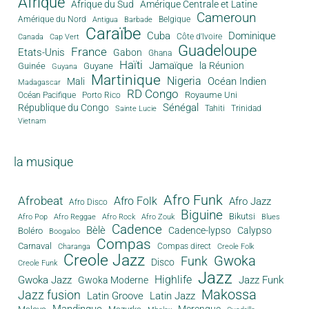
Afrique
Afrique du Sud
Amérique Centrale et Latine
Cameroun
Amérique du Nord
Antigua
Belgique
Barbade
Caraïbe
Cuba
Dominique
Canada
Côte d'Ivoire
Cap Vert
Guadeloupe
France
Etats-Unis
Gabon
Ghana
Haïti
Jamaïque
la Réunion
Guinée
Guyane
Guyana
Martinique
Nigeria
Océan Indien
Mali
Madagascar
RD Congo
Royaume Uni
Océan Pacifique
Porto Rico
Sénégal
République du Congo
Tahiti
Trinidad
Sainte Lucie
Vietnam
la musique
Afro Funk
Afrobeat
Afro Folk
Afro Jazz
Afro Disco
Biguine
Bikutsi
Afro Pop
Afro Reggae
Afro Rock
Afro Zouk
Blues
Cadence
Bèlè
Cadence-lypso
Calypso
Boléro
Boogaloo
Compas
Carnaval
Compas direct
Charanga
Creole Folk
Creole Jazz
Gwoka
Funk
Disco
Creole Funk
Jazz
Gwoka Jazz
Highlife
Jazz Funk
Gwoka Moderne
Makossa
Jazz fusion
Latin Groove
Latin Jazz