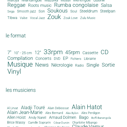
Mandingue
Merengue
Maloya
Mazurka
Mbalax
Quadrille
Reggae
Rumba congolaise
Salsa
Roots music
Soukous
Steeldrum
Steelpan
Son
Smooth jazz
Soul
Sega
Zouk
Tibwa
Valse
Vocal Jazz
Zouk Love
Zulu Music
le format
33rpm
CD
45rpm
7"
12"
Cassette
10" - 25 cm
Compilation
EP
Concerts
DVD
Librairie
Fichiers
Musique
News
Sortie
Single
Nécrologie
Radio
Vinyl
les musiciens
Alain Hatot
Aladji Touré
Al Lirvat
Alain Debiossat
Alain Jean-Marie
Alex Bernard
Alex Perdigon
Alex Bylon
Bago
Allen Hoist
Arnaud Dolmen
Andy Narell
Boffi Banengola
Brice Wassy
Camille Sopran'n
Charlotte Mbango
César Durcin
Claude Vamur