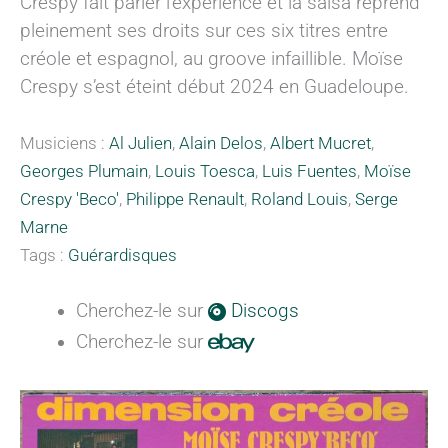
Crespy fait parler l’expérience et la salsa reprend
pleinement ses droits sur ces six titres entre
créole et espagnol, au groove infaillible. Moïse
Crespy s’est éteint début 2024 en Guadeloupe.
Musiciens :
Al Julien
,
Alain Delos
,
Albert Mucret
,
Georges Plumain
,
Louis Toesca
,
Luis Fuentes
,
Moïse
Crespy 'Beco'
,
Philippe Renault
,
Roland Louis
,
Serge
Marne
Tags :
Guérardisques
Cherchez-le sur
Discogs
Cherchez-le sur