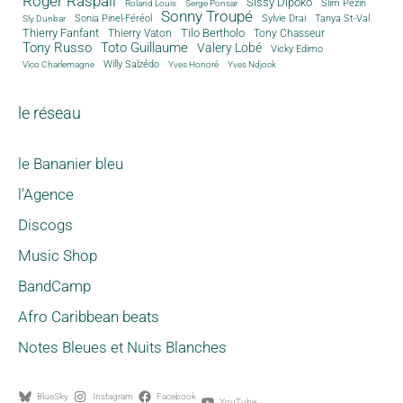
Roger Raspail
Sissy Dipoko
Slim Pezin
Roland Louis
Serge Ponsar
Sonny Troupé
Tanya St-Val
Sonia Pinel-Féréol
Sylvie Drai
Sly Dunbar
Thierry Fanfant
Tilo Bertholo
Thierry Vaton
Tony Chasseur
Tony Russo
Toto Guillaume
Valery Lobé
Vicky Edimo
Willy Salzédo
Vico Charlemagne
Yves Honoré
Yves Ndjock
le réseau
le Bananier bleu
l'Agence
Discogs
Music Shop
BandCamp
Afro Caribbean beats
Notes Bleues et Nuits Blanches
BlueSky
Instagram
Facebook
YouTube