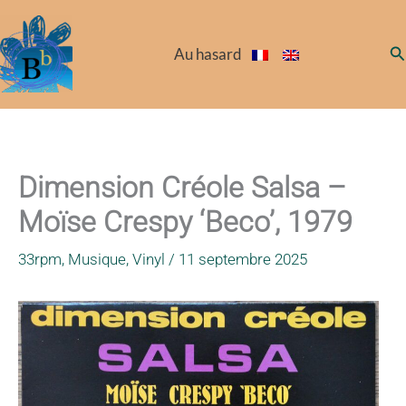
Aller
au
Re
Au hasard
contenu
Dimension Créole Salsa –
Moïse Crespy ‘Beco’, 1979
33rpm
,
Musique
,
Vinyl
/
11 septembre 2025