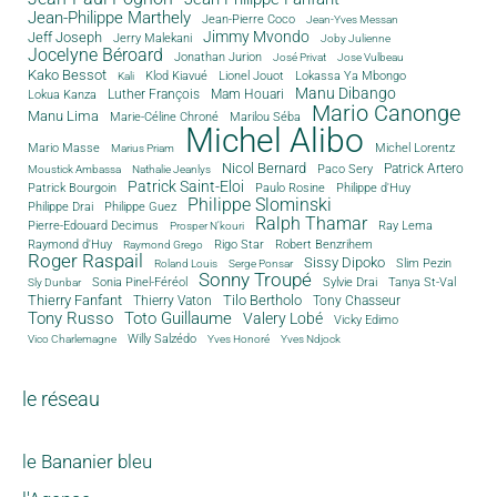
Jean-Philippe Marthely
Jean-Pierre Coco
Jean-Yves Messan
Jimmy Mvondo
Jeff Joseph
Jerry Malekani
Joby Julienne
Jocelyne Béroard
Jonathan Jurion
José Privat
Jose Vulbeau
Kako Bessot
Klod Kiavué
Lionel Jouot
Lokassa Ya Mbongo
Kali
Manu Dibango
Luther François
Mam Houari
Lokua Kanza
Mario Canonge
Manu Lima
Marie-Céline Chroné
Marilou Séba
Michel Alibo
Michel Lorentz
Mario Masse
Marius Priam
Nicol Bernard
Paco Sery
Patrick Artero
Moustick Ambassa
Nathalie Jeanlys
Patrick Saint-Eloi
Patrick Bourgoin
Philippe d'Huy
Paulo Rosine
Philippe Slominski
Philippe Drai
Philippe Guez
Ralph Thamar
Pierre-Edouard Decimus
Ray Lema
Prosper N'kouri
Rigo Star
Raymond d'Huy
Robert Benzrihem
Raymond Grego
Roger Raspail
Sissy Dipoko
Slim Pezin
Roland Louis
Serge Ponsar
Sonny Troupé
Tanya St-Val
Sonia Pinel-Féréol
Sylvie Drai
Sly Dunbar
Thierry Fanfant
Tilo Bertholo
Thierry Vaton
Tony Chasseur
Tony Russo
Toto Guillaume
Valery Lobé
Vicky Edimo
Willy Salzédo
Vico Charlemagne
Yves Honoré
Yves Ndjock
le réseau
le Bananier bleu