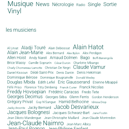
Musique
News
Sortie
Single
Nécrologie
Radio
Vinyl
les musiciens
Alain Hatot
Aladji Touré
Al Lirvat
Alain Debiossat
Alain Jean-Marie
Alex Bernard
Alex Perdigon
Alex Bylon
Bago
Allen Hoist
Arnaud Dolmen
Andy Narell
Boffi Banengola
Brice Wassy
Camille Sopran'n
Charlotte Mbango
César Durcin
Claude Vamur
Christian De Negri
Charly Chomereau-Lamotte
Dédé Saint-Prix
Denis Dantin
Denis Hekimian
Daniel Kissoun
Dominique Bérose
Dominique Bougrainville
Donald Wesley
Douglas Mbida
Eric Giausserand
Edith Lefel
Etienne Mbappé
Franck Nicolas
Féfé Priso
Florence Titty Dimbeng
Franck Curier
Freddy Hovsepian
Frédéric Caracas
Fredo Tete
Georges Decimus
Glenn Ferris
Georges Séba
Gordon Henderson
Grégory Privat
Hamid Belhocine
Guy N'Sangue
Idrissa Diop
Jacob Desvarieux
Jacky Bernard
Jacky Arconte
Jacques Bolognesi
Jacques Schwarz-Bart
Jane Fostin
Jean Dikoto Mandengue
Jean-Christophe Maillard
Jean-Claude Montredon
Jean-Claude Naimro
Jean-Marc Albicy
Jean-Paul Pognon
Jean-Philippe Fanfant