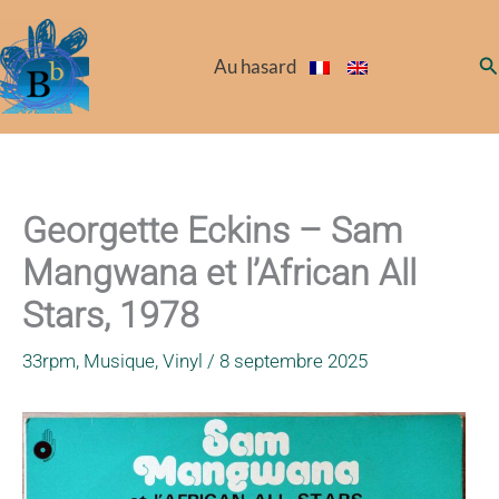
Aller
au
Re
Au hasard
contenu
Georgette Eckins – Sam
Mangwana et l’African All
Stars, 1978
33rpm
,
Musique
,
Vinyl
/
8 septembre 2025