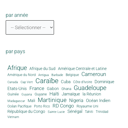
par année
par pays
Afrique
Afrique du Sud
Amérique Centrale et Latine
Cameroun
Amérique du Nord
Antigua
Belgique
Barbade
Caraïbe
Cuba
Dominique
Canada
Côte d'Ivoire
Cap Vert
Guadeloupe
France
Etats-Unis
Gabon
Ghana
Haïti
Jamaïque
la Réunion
Guinée
Guyane
Guyana
Martinique
Nigeria
Océan Indien
Mali
Madagascar
RD Congo
Royaume Uni
Océan Pacifique
Porto Rico
Sénégal
République du Congo
Tahiti
Trinidad
Sainte Lucie
Vietnam