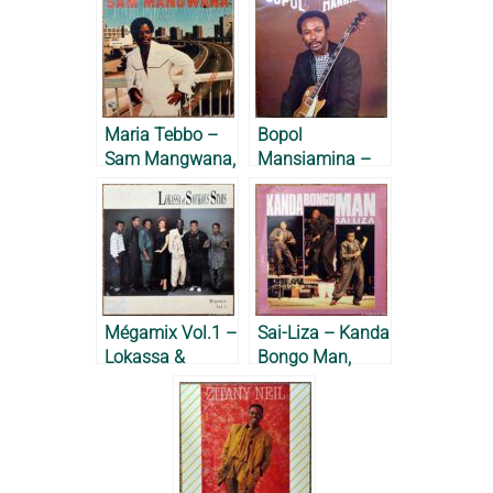
Maria Tebbo –
Bopol
Sam Mangwana,
Mansiamina –
1979
1985
Mégamix Vol.1 –
Sai-Liza – Kanda
Lokassa &
Bongo Man,
Soukous Stars,
1987
1989