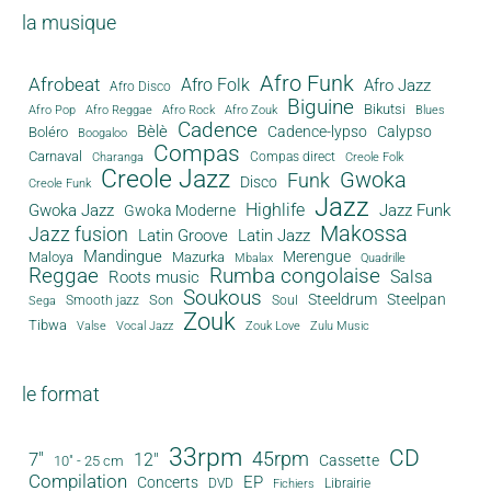
la musique
Afro Funk
Afrobeat
Afro Folk
Afro Jazz
Afro Disco
Biguine
Bikutsi
Afro Pop
Afro Reggae
Afro Rock
Afro Zouk
Blues
Cadence
Bèlè
Cadence-lypso
Calypso
Boléro
Boogaloo
Compas
Carnaval
Compas direct
Charanga
Creole Folk
Creole Jazz
Gwoka
Funk
Disco
Creole Funk
Jazz
Gwoka Jazz
Highlife
Jazz Funk
Gwoka Moderne
Makossa
Jazz fusion
Latin Groove
Latin Jazz
Mandingue
Merengue
Maloya
Mazurka
Mbalax
Quadrille
Reggae
Rumba congolaise
Salsa
Roots music
Soukous
Steeldrum
Steelpan
Son
Smooth jazz
Soul
Sega
Zouk
Tibwa
Valse
Vocal Jazz
Zouk Love
Zulu Music
le format
33rpm
CD
45rpm
7"
12"
Cassette
10" - 25 cm
Compilation
EP
Concerts
DVD
Librairie
Fichiers