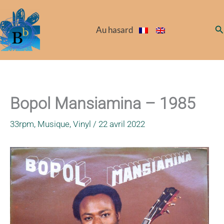
Aller
au
Re
Au hasard
contenu
Bopol Mansiamina – 1985
33rpm
,
Musique
,
Vinyl
/
22 avril 2022