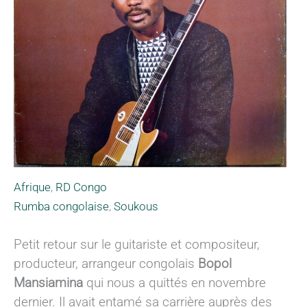
Afrique
,
RD Congo
Rumba congolaise
,
Soukous
Petit retour sur le guitariste et compositeur,
producteur, arrangeur congolais
Bopol
Mansiamina
qui nous a quittés en novembre
dernier. Il avait entamé sa carrière auprès des