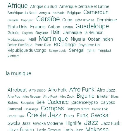
Afrique
Afrique du Sud
Amérique Centrale et Latine
Cameroun
Amérique du Nord
Antigua
Belgique
Barbade
Caraïbe
Cuba
Dominique
Canada
Côte d'Ivoire
Cap Vert
Guadeloupe
France
Etats-Unis
Gabon
Ghana
Haïti
Jamaïque
la Réunion
Guinée
Guyane
Guyana
Martinique
Nigeria
Océan Indien
Mali
Madagascar
RD Congo
Royaume Uni
Océan Pacifique
Porto Rico
Sénégal
République du Congo
Tahiti
Trinidad
Sainte Lucie
Vietnam
la musique
Afro Funk
Afrobeat
Afro Folk
Afro Jazz
Afro Disco
Biguine
Bikutsi
Afro Pop
Afro Reggae
Afro Rock
Afro Zouk
Blues
Cadence
Bèlè
Cadence-lypso
Calypso
Boléro
Boogaloo
Compas
Carnaval
Compas direct
Charanga
Creole Folk
Creole Jazz
Gwoka
Funk
Disco
Creole Funk
Jazz
Gwoka Jazz
Highlife
Jazz Funk
Gwoka Moderne
Makossa
Jazz fusion
Latin Groove
Latin Jazz