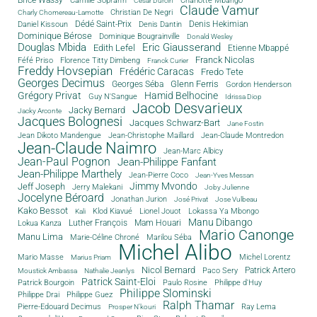
Charlotte Mbango
César Durcin
Claude Vamur
Christian De Negri
Charly Chomereau-Lamotte
Dédé Saint-Prix
Denis Dantin
Denis Hekimian
Daniel Kissoun
Dominique Bérose
Dominique Bougrainville
Donald Wesley
Douglas Mbida
Eric Giausserand
Edith Lefel
Etienne Mbappé
Franck Nicolas
Féfé Priso
Florence Titty Dimbeng
Franck Curier
Freddy Hovsepian
Frédéric Caracas
Fredo Tete
Georges Decimus
Glenn Ferris
Georges Séba
Gordon Henderson
Grégory Privat
Hamid Belhocine
Guy N'Sangue
Idrissa Diop
Jacob Desvarieux
Jacky Bernard
Jacky Arconte
Jacques Bolognesi
Jacques Schwarz-Bart
Jane Fostin
Jean Dikoto Mandengue
Jean-Christophe Maillard
Jean-Claude Montredon
Jean-Claude Naimro
Jean-Marc Albicy
Jean-Paul Pognon
Jean-Philippe Fanfant
Jean-Philippe Marthely
Jean-Pierre Coco
Jean-Yves Messan
Jimmy Mvondo
Jeff Joseph
Jerry Malekani
Joby Julienne
Jocelyne Béroard
Jonathan Jurion
José Privat
Jose Vulbeau
Kako Bessot
Klod Kiavué
Lionel Jouot
Lokassa Ya Mbongo
Kali
Manu Dibango
Luther François
Mam Houari
Lokua Kanza
Mario Canonge
Manu Lima
Marie-Céline Chroné
Marilou Séba
Michel Alibo
Michel Lorentz
Mario Masse
Marius Priam
Nicol Bernard
Paco Sery
Patrick Artero
Moustick Ambassa
Nathalie Jeanlys
Patrick Saint-Eloi
Patrick Bourgoin
Philippe d'Huy
Paulo Rosine
Philippe Slominski
Philippe Drai
Philippe Guez
Ralph Thamar
Pierre-Edouard Decimus
Ray Lema
Prosper N'kouri