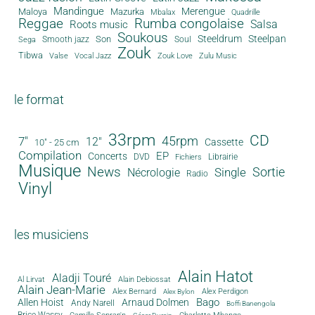
Mandingue
Merengue
Maloya
Mazurka
Mbalax
Quadrille
Reggae
Rumba congolaise
Salsa
Roots music
Soukous
Steeldrum
Steelpan
Son
Smooth jazz
Soul
Sega
Zouk
Tibwa
Valse
Vocal Jazz
Zouk Love
Zulu Music
le format
33rpm
CD
45rpm
7"
12"
Cassette
10" - 25 cm
Compilation
EP
Concerts
DVD
Librairie
Fichiers
Musique
News
Sortie
Single
Nécrologie
Radio
Vinyl
les musiciens
Alain Hatot
Aladji Touré
Al Lirvat
Alain Debiossat
Alain Jean-Marie
Alex Bernard
Alex Perdigon
Alex Bylon
Bago
Allen Hoist
Arnaud Dolmen
Andy Narell
Boffi Banengola
Brice Wassy
Camille Sopran'n