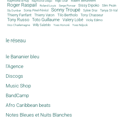
Rigo Star
Raymond d'Huy
Robert Benzrihem
Raymond Grego
Roger Raspail
Sissy Dipoko
Slim Pezin
Roland Louis
Serge Ponsar
Sonny Troupé
Tanya St-Val
Sonia Pinel-Féréol
Sylvie Drai
Sly Dunbar
Thierry Fanfant
Tilo Bertholo
Thierry Vaton
Tony Chasseur
Tony Russo
Toto Guillaume
Valery Lobé
Vicky Edimo
Willy Salzédo
Vico Charlemagne
Yves Honoré
Yves Ndjock
le réseau
le Bananier bleu
l'Agence
Discogs
Music Shop
BandCamp
Afro Caribbean beats
Notes Bleues et Nuits Blanches