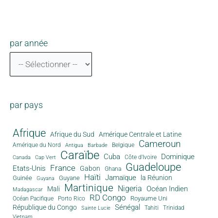
par année
par pays
Afrique
Afrique du Sud
Amérique Centrale et Latine
Cameroun
Amérique du Nord
Antigua
Belgique
Barbade
Caraïbe
Cuba
Dominique
Canada
Côte d'Ivoire
Cap Vert
Guadeloupe
France
Etats-Unis
Gabon
Ghana
Haïti
Jamaïque
la Réunion
Guinée
Guyane
Guyana
Martinique
Nigeria
Océan Indien
Mali
Madagascar
RD Congo
Royaume Uni
Océan Pacifique
Porto Rico
Sénégal
République du Congo
Tahiti
Trinidad
Sainte Lucie
Vietnam