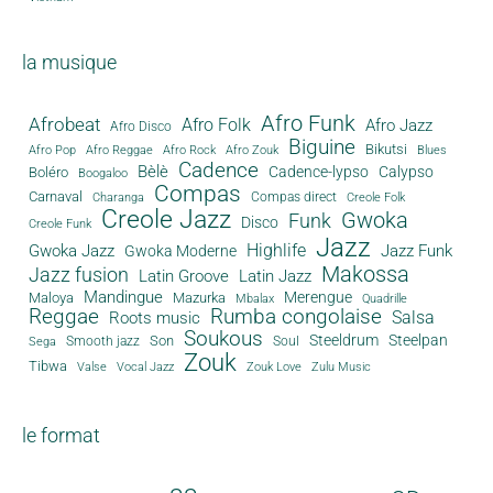
la musique
Afro Funk
Afrobeat
Afro Folk
Afro Jazz
Afro Disco
Biguine
Bikutsi
Afro Pop
Afro Reggae
Afro Rock
Afro Zouk
Blues
Cadence
Bèlè
Cadence-lypso
Calypso
Boléro
Boogaloo
Compas
Carnaval
Compas direct
Charanga
Creole Folk
Creole Jazz
Gwoka
Funk
Disco
Creole Funk
Jazz
Gwoka Jazz
Highlife
Jazz Funk
Gwoka Moderne
Makossa
Jazz fusion
Latin Groove
Latin Jazz
Mandingue
Merengue
Maloya
Mazurka
Mbalax
Quadrille
Reggae
Rumba congolaise
Salsa
Roots music
Soukous
Steeldrum
Steelpan
Son
Smooth jazz
Soul
Sega
Zouk
Tibwa
Valse
Vocal Jazz
Zouk Love
Zulu Music
le format