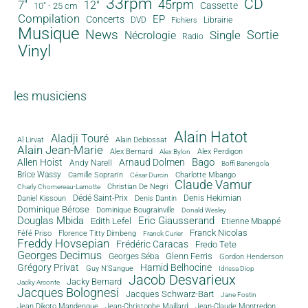
33rpm
CD
45rpm
7"
12"
Cassette
10" - 25 cm
Compilation
EP
Concerts
DVD
Librairie
Fichiers
Musique
News
Sortie
Single
Nécrologie
Radio
Vinyl
les musiciens
Alain Hatot
Aladji Touré
Al Lirvat
Alain Debiossat
Alain Jean-Marie
Alex Bernard
Alex Perdigon
Alex Bylon
Bago
Allen Hoist
Arnaud Dolmen
Andy Narell
Boffi Banengola
Brice Wassy
Camille Sopran'n
Charlotte Mbango
César Durcin
Claude Vamur
Christian De Negri
Charly Chomereau-Lamotte
Dédé Saint-Prix
Denis Dantin
Denis Hekimian
Daniel Kissoun
Dominique Bérose
Dominique Bougrainville
Donald Wesley
Douglas Mbida
Eric Giausserand
Edith Lefel
Etienne Mbappé
Franck Nicolas
Féfé Priso
Florence Titty Dimbeng
Franck Curier
Freddy Hovsepian
Frédéric Caracas
Fredo Tete
Georges Decimus
Glenn Ferris
Georges Séba
Gordon Henderson
Grégory Privat
Hamid Belhocine
Guy N'Sangue
Idrissa Diop
Jacob Desvarieux
Jacky Bernard
Jacky Arconte
Jacques Bolognesi
Jacques Schwarz-Bart
Jane Fostin
Jean Dikoto Mandengue
Jean-Christophe Maillard
Jean-Claude Montredon