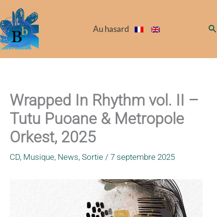
Aller
au
Re
Au hasard
contenu
Wrapped In Rhythm vol. II –
Tutu Puoane & Metropole
Orkest, 2025
CD
,
Musique
,
News
,
Sortie
/
7 septembre 2025