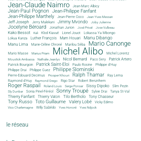
Jean-Claude Naimro
Jean-Marc Albicy
Jean-Paul Pognon
Jean-Philippe Fanfant
Jean-Philippe Marthely
Jean-Pierre Coco
Jean-Yves Messan
Jimmy Mvondo
Jeff Joseph
Jerry Malekani
Joby Julienne
Jocelyne Béroard
Jonathan Jurion
José Privat
Jose Vulbeau
Kako Bessot
Klod Kiavué
Lionel Jouot
Lokassa Ya Mbongo
Kali
Manu Dibango
Luther François
Mam Houari
Lokua Kanza
Mario Canonge
Manu Lima
Marie-Céline Chroné
Marilou Séba
Michel Alibo
Michel Lorentz
Mario Masse
Marius Priam
Nicol Bernard
Paco Sery
Patrick Artero
Moustick Ambassa
Nathalie Jeanlys
Patrick Saint-Eloi
Patrick Bourgoin
Philippe d'Huy
Paulo Rosine
Philippe Slominski
Philippe Drai
Philippe Guez
Ralph Thamar
Pierre-Edouard Decimus
Ray Lema
Prosper N'kouri
Rigo Star
Raymond d'Huy
Robert Benzrihem
Raymond Grego
Roger Raspail
Sissy Dipoko
Slim Pezin
Roland Louis
Serge Ponsar
Sonny Troupé
Tanya St-Val
Sonia Pinel-Féréol
Sylvie Drai
Sly Dunbar
Thierry Fanfant
Tilo Bertholo
Thierry Vaton
Tony Chasseur
Tony Russo
Toto Guillaume
Valery Lobé
Vicky Edimo
Willy Salzédo
Vico Charlemagne
Yves Honoré
Yves Ndjock
le réseau