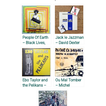
People Of Earth
Jack le Jazzman
– Black Lives,
– David Dexter
2024
D., 1993
Ebo Taylor and
Ou Mal Tomber
the Pelikans –
– Michel
1976
Desgrottes, 1967