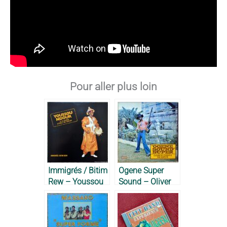
Pour aller plus loin
Immigrés / Bitim
Ogene Super
Rew – Youssou
Sound – Oliver
N’Dour & Super
de Coque, 1977
Étoile de Dakar,
1984