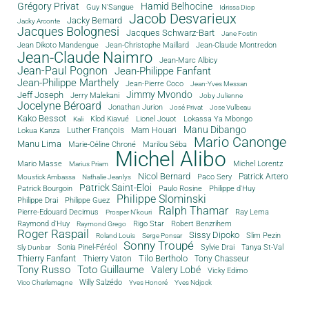
Grégory Privat
Hamid Belhocine
Guy N'Sangue
Idrissa Diop
Jacob Desvarieux
Jacky Bernard
Jacky Arconte
Jacques Bolognesi
Jacques Schwarz-Bart
Jane Fostin
Jean Dikoto Mandengue
Jean-Christophe Maillard
Jean-Claude Montredon
Jean-Claude Naimro
Jean-Marc Albicy
Jean-Paul Pognon
Jean-Philippe Fanfant
Jean-Philippe Marthely
Jean-Pierre Coco
Jean-Yves Messan
Jimmy Mvondo
Jeff Joseph
Jerry Malekani
Joby Julienne
Jocelyne Béroard
Jonathan Jurion
José Privat
Jose Vulbeau
Kako Bessot
Klod Kiavué
Lionel Jouot
Lokassa Ya Mbongo
Kali
Manu Dibango
Luther François
Mam Houari
Lokua Kanza
Mario Canonge
Manu Lima
Marie-Céline Chroné
Marilou Séba
Michel Alibo
Michel Lorentz
Mario Masse
Marius Priam
Nicol Bernard
Paco Sery
Patrick Artero
Moustick Ambassa
Nathalie Jeanlys
Patrick Saint-Eloi
Patrick Bourgoin
Philippe d'Huy
Paulo Rosine
Philippe Slominski
Philippe Drai
Philippe Guez
Ralph Thamar
Pierre-Edouard Decimus
Ray Lema
Prosper N'kouri
Rigo Star
Raymond d'Huy
Robert Benzrihem
Raymond Grego
Roger Raspail
Sissy Dipoko
Slim Pezin
Roland Louis
Serge Ponsar
Sonny Troupé
Tanya St-Val
Sonia Pinel-Féréol
Sylvie Drai
Sly Dunbar
Thierry Fanfant
Tilo Bertholo
Thierry Vaton
Tony Chasseur
Tony Russo
Toto Guillaume
Valery Lobé
Vicky Edimo
Willy Salzédo
Vico Charlemagne
Yves Honoré
Yves Ndjock