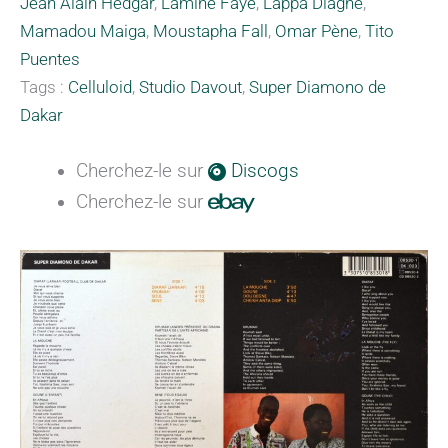
Jean Alain Hedgar
,
Lamine Faye
,
Lappa Diagne
,
Mamadou Maiga
,
Moustapha Fall
,
Omar Pène
,
Tito
Puentes
Tags :
Celluloid
,
Studio Davout
,
Super Diamono de
Dakar
Cherchez-le sur
Discogs
Cherchez-le sur