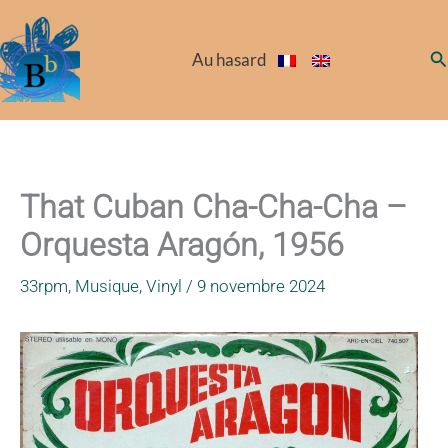
Aller
au
Re
Au hasard
contenu
That Cuban Cha-Cha-Cha –
Orquesta Aragón, 1956
33rpm
,
Musique
,
Vinyl
/
9 novembre 2024