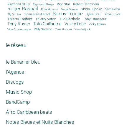
Rigo Star
Raymond d'Huy
Robert Benzrihem
Raymond Grego
Roger Raspail
Sissy Dipoko
Slim Pezin
Roland Louis
Serge Ponsar
Sonny Troupé
Tanya St-Val
Sonia Pinel-Féréol
Sylvie Drai
Sly Dunbar
Thierry Fanfant
Tilo Bertholo
Thierry Vaton
Tony Chasseur
Tony Russo
Toto Guillaume
Valery Lobé
Vicky Edimo
Willy Salzédo
Vico Charlemagne
Yves Honoré
Yves Ndjock
le réseau
le Bananier bleu
l'Agence
Discogs
Music Shop
BandCamp
Afro Caribbean beats
Notes Bleues et Nuits Blanches