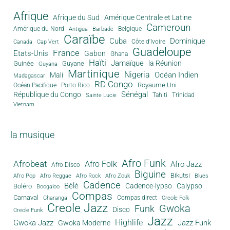
Afrique
Afrique du Sud
Amérique Centrale et Latine
Cameroun
Amérique du Nord
Antigua
Belgique
Barbade
Caraïbe
Cuba
Dominique
Canada
Côte d'Ivoire
Cap Vert
Guadeloupe
France
Etats-Unis
Gabon
Ghana
Haïti
Jamaïque
la Réunion
Guinée
Guyane
Guyana
Martinique
Nigeria
Océan Indien
Mali
Madagascar
RD Congo
Royaume Uni
Océan Pacifique
Porto Rico
Sénégal
République du Congo
Tahiti
Trinidad
Sainte Lucie
Vietnam
la musique
Afro Funk
Afrobeat
Afro Folk
Afro Jazz
Afro Disco
Biguine
Bikutsi
Afro Pop
Afro Reggae
Afro Rock
Afro Zouk
Blues
Cadence
Bèlè
Cadence-lypso
Calypso
Boléro
Boogaloo
Compas
Carnaval
Compas direct
Charanga
Creole Folk
Creole Jazz
Gwoka
Funk
Disco
Creole Funk
Jazz
Gwoka Jazz
Highlife
Jazz Funk
Gwoka Moderne