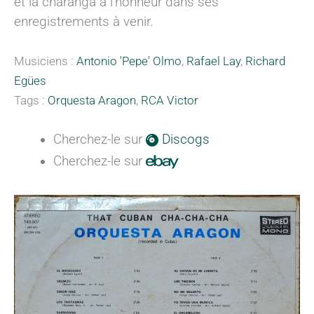
et la charanga à l’honneur dans ses
enregistrements à venir.
Musiciens :
Antonio 'Pepe' Olmo
,
Rafael Lay
,
Richard
Egües
Tags :
Orquesta Aragon
,
RCA Victor
Cherchez-le sur
Discogs
Cherchez-le sur