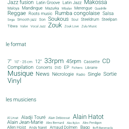
Makossa
Jazz fusion
Latin Groove
Latin Jazz
Mandingue
Merengue
Maloya
Mazurka
Mbalax
Quadrille
Reggae
Rumba congolaise
Salsa
Roots music
Soukous
Steeldrum
Steelpan
Son
Smooth jazz
Soul
Sega
Zouk
Tibwa
Valse
Vocal Jazz
Zouk Love
Zulu Music
le format
33rpm
CD
45rpm
7"
12"
Cassette
10" - 25 cm
Compilation
EP
Concerts
DVD
Librairie
Fichiers
Musique
News
Sortie
Single
Nécrologie
Radio
Vinyl
les musiciens
Alain Hatot
Aladji Touré
Al Lirvat
Alain Debiossat
Alain Jean-Marie
Alex Bernard
Alex Perdigon
Alex Bylon
Bago
Allen Hoist
Arnaud Dolmen
Andy Narell
Boffi Banengola