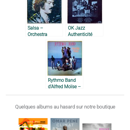
Aragón, 1976
Salsa –
OK Jazz
Orchestra
Authenticité
Harlow, 1974
Volume 1 –
Orchestre OK
Jazz, 1975
Rythmo Band
d’Alfred Moïse –
1982
Quelques albums au hasard sur notre boutique