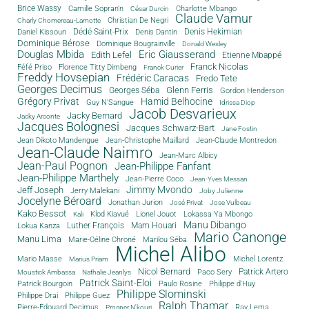
Brice Wassy
Camille Sopran'n
Charlotte Mbango
César Durcin
Claude Vamur
Christian De Negri
Charly Chomereau-Lamotte
Dédé Saint-Prix
Denis Dantin
Denis Hekimian
Daniel Kissoun
Dominique Bérose
Dominique Bougrainville
Donald Wesley
Douglas Mbida
Eric Giausserand
Edith Lefel
Etienne Mbappé
Franck Nicolas
Féfé Priso
Florence Titty Dimbeng
Franck Curier
Freddy Hovsepian
Frédéric Caracas
Fredo Tete
Georges Decimus
Glenn Ferris
Georges Séba
Gordon Henderson
Grégory Privat
Hamid Belhocine
Guy N'Sangue
Idrissa Diop
Jacob Desvarieux
Jacky Bernard
Jacky Arconte
Jacques Bolognesi
Jacques Schwarz-Bart
Jane Fostin
Jean Dikoto Mandengue
Jean-Christophe Maillard
Jean-Claude Montredon
Jean-Claude Naimro
Jean-Marc Albicy
Jean-Paul Pognon
Jean-Philippe Fanfant
Jean-Philippe Marthely
Jean-Pierre Coco
Jean-Yves Messan
Jimmy Mvondo
Jeff Joseph
Jerry Malekani
Joby Julienne
Jocelyne Béroard
Jonathan Jurion
José Privat
Jose Vulbeau
Kako Bessot
Klod Kiavué
Lionel Jouot
Lokassa Ya Mbongo
Kali
Manu Dibango
Luther François
Mam Houari
Lokua Kanza
Mario Canonge
Manu Lima
Marie-Céline Chroné
Marilou Séba
Michel Alibo
Michel Lorentz
Mario Masse
Marius Priam
Nicol Bernard
Paco Sery
Patrick Artero
Moustick Ambassa
Nathalie Jeanlys
Patrick Saint-Eloi
Patrick Bourgoin
Philippe d'Huy
Paulo Rosine
Philippe Slominski
Philippe Drai
Philippe Guez
Ralph Thamar
Pierre-Edouard Decimus
Ray Lema
Prosper N'kouri