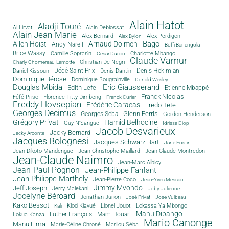
Alain Hatot
Aladji Touré
Al Lirvat
Alain Debiossat
Alain Jean-Marie
Alex Bernard
Alex Perdigon
Alex Bylon
Bago
Allen Hoist
Arnaud Dolmen
Andy Narell
Boffi Banengola
Brice Wassy
Camille Sopran'n
Charlotte Mbango
César Durcin
Claude Vamur
Christian De Negri
Charly Chomereau-Lamotte
Dédé Saint-Prix
Denis Dantin
Denis Hekimian
Daniel Kissoun
Dominique Bérose
Dominique Bougrainville
Donald Wesley
Douglas Mbida
Eric Giausserand
Edith Lefel
Etienne Mbappé
Franck Nicolas
Féfé Priso
Florence Titty Dimbeng
Franck Curier
Freddy Hovsepian
Frédéric Caracas
Fredo Tete
Georges Decimus
Glenn Ferris
Georges Séba
Gordon Henderson
Grégory Privat
Hamid Belhocine
Guy N'Sangue
Idrissa Diop
Jacob Desvarieux
Jacky Bernard
Jacky Arconte
Jacques Bolognesi
Jacques Schwarz-Bart
Jane Fostin
Jean Dikoto Mandengue
Jean-Christophe Maillard
Jean-Claude Montredon
Jean-Claude Naimro
Jean-Marc Albicy
Jean-Paul Pognon
Jean-Philippe Fanfant
Jean-Philippe Marthely
Jean-Pierre Coco
Jean-Yves Messan
Jimmy Mvondo
Jeff Joseph
Jerry Malekani
Joby Julienne
Jocelyne Béroard
Jonathan Jurion
José Privat
Jose Vulbeau
Kako Bessot
Klod Kiavué
Lionel Jouot
Lokassa Ya Mbongo
Kali
Manu Dibango
Luther François
Mam Houari
Lokua Kanza
Mario Canonge
Manu Lima
Marie-Céline Chroné
Marilou Séba