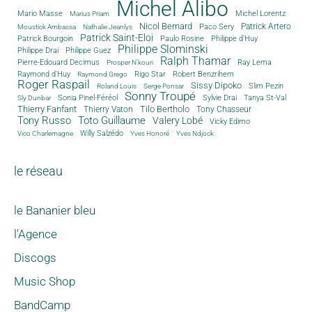
Michel Alibo
Michel Lorentz
Mario Masse
Marius Priam
Nicol Bernard
Paco Sery
Patrick Artero
Moustick Ambassa
Nathalie Jeanlys
Patrick Saint-Eloi
Patrick Bourgoin
Philippe d'Huy
Paulo Rosine
Philippe Slominski
Philippe Drai
Philippe Guez
Ralph Thamar
Pierre-Edouard Decimus
Ray Lema
Prosper N'kouri
Rigo Star
Raymond d'Huy
Robert Benzrihem
Raymond Grego
Roger Raspail
Sissy Dipoko
Slim Pezin
Roland Louis
Serge Ponsar
Sonny Troupé
Tanya St-Val
Sonia Pinel-Féréol
Sylvie Drai
Sly Dunbar
Thierry Fanfant
Tilo Bertholo
Thierry Vaton
Tony Chasseur
Tony Russo
Toto Guillaume
Valery Lobé
Vicky Edimo
Willy Salzédo
Vico Charlemagne
Yves Honoré
Yves Ndjock
le réseau
le Bananier bleu
l'Agence
Discogs
Music Shop
BandCamp