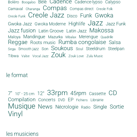
Cadence
Bèlè
Cadence-lypso
Calypso
Boléro
Boogaloo
Compas
Carnaval
Compas direct
Charanga
Creole Folk
Creole Jazz
Gwoka
Funk
Disco
Creole Funk
Jazz
Gwoka Jazz
Highlife
Jazz Funk
Gwoka Moderne
Makossa
Jazz fusion
Latin Groove
Latin Jazz
Mandingue
Merengue
Maloya
Mazurka
Mbalax
Quadrille
Reggae
Rumba congolaise
Salsa
Roots music
Soukous
Steeldrum
Steelpan
Son
Smooth jazz
Soul
Sega
Zouk
Tibwa
Valse
Vocal Jazz
Zouk Love
Zulu Music
le format
33rpm
CD
45rpm
7"
12"
Cassette
10" - 25 cm
Compilation
EP
Concerts
DVD
Librairie
Fichiers
Musique
News
Sortie
Single
Nécrologie
Radio
Vinyl
les musiciens