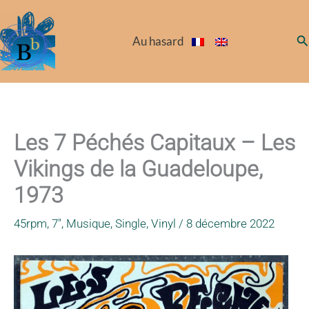
Aller
au
Re
Au hasard
contenu
Les 7 Péchés Capitaux – Les
Vikings de la Guadeloupe,
1973
45rpm
,
7"
,
Musique
,
Single
,
Vinyl
/
8 décembre 2022