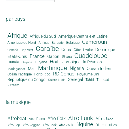
par pays
Afrique
Afrique du Sud
Amérique Centrale et Latine
Cameroun
Amérique du Nord
Antigua
Belgique
Barbade
Caraïbe
Cuba
Dominique
Canada
Côte d'Ivoire
Cap Vert
Guadeloupe
France
Etats-Unis
Gabon
Ghana
Haïti
Jamaïque
la Réunion
Guinée
Guyane
Guyana
Martinique
Nigeria
Océan Indien
Mali
Madagascar
RD Congo
Royaume Uni
Océan Pacifique
Porto Rico
Sénégal
République du Congo
Tahiti
Trinidad
Sainte Lucie
Vietnam
la musique
Afro Funk
Afrobeat
Afro Folk
Afro Jazz
Afro Disco
Biguine
Bikutsi
Afro Pop
Afro Reggae
Afro Rock
Afro Zouk
Blues