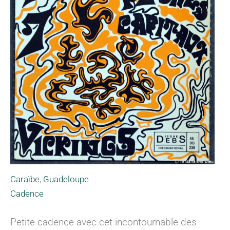
Caraïbe
,
Guadeloupe
Cadence
Petite cadence avec cet incontournable des