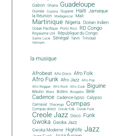
Guadeloupe
Gabon
Ghana
Haïti
Jamaïque
Guinée
Guyane
Guyana
la Réunion
Mali
Madagascar
Martinique
Nigeria
Océan Indien
RD Congo
Océan Pacifique
Porto Rico
République du Congo
Royaume Uni
Sénégal
Tahiti
Trinidad
Sainte Lucie
Vietnam
la musique
Afrobeat
Afro Folk
Afro Disco
Afro Funk
Afro Jazz
Afro Pop
Biguine
Afro Reggae
Afro Rock
Afro Zouk
Bèlè
Bikutsi
Boléro
Blues
Boogaloo
Cadence
Cadence-lypso
Calypso
Compas
Carnaval
Charanga
Compas direct
Creole Folk
Creole Funk
Creole Jazz
Funk
Disco
Gwoka
Gwoka Jazz
Jazz
Highlife
Gwoka Moderne
Jazz fusion