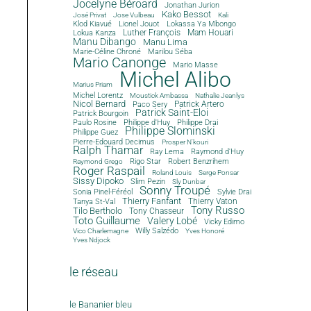
Jocelyne Béroard
Jonathan Jurion
Kako Bessot
José Privat
Jose Vulbeau
Kali
Klod Kiavué
Lionel Jouot
Lokassa Ya Mbongo
Luther François
Mam Houari
Lokua Kanza
Manu Dibango
Manu Lima
Marie-Céline Chroné
Marilou Séba
Mario Canonge
Mario Masse
Michel Alibo
Marius Priam
Michel Lorentz
Moustick Ambassa
Nathalie Jeanlys
Nicol Bernard
Paco Sery
Patrick Artero
Patrick Saint-Eloi
Patrick Bourgoin
Philippe d'Huy
Philippe Drai
Paulo Rosine
Philippe Slominski
Philippe Guez
Pierre-Edouard Decimus
Prosper N'kouri
Ralph Thamar
Ray Lema
Raymond d'Huy
Rigo Star
Robert Benzrihem
Raymond Grego
Roger Raspail
Roland Louis
Serge Ponsar
Sissy Dipoko
Slim Pezin
Sly Dunbar
Sonny Troupé
Sonia Pinel-Féréol
Sylvie Drai
Thierry Fanfant
Tanya St-Val
Thierry Vaton
Tony Russo
Tilo Bertholo
Tony Chasseur
Toto Guillaume
Valery Lobé
Vicky Edimo
Willy Salzédo
Vico Charlemagne
Yves Honoré
Yves Ndjock
le réseau
le Bananier bleu