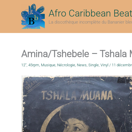
Aller
au
Afro Caribbean Bea
contenu
La discothèque incomplète du Bananier ble
Amina/Tshebele – Tshala
12"
,
45rpm
,
Musique
,
Nécrologie
,
News
,
Single
,
Vinyl
/
11 décembr