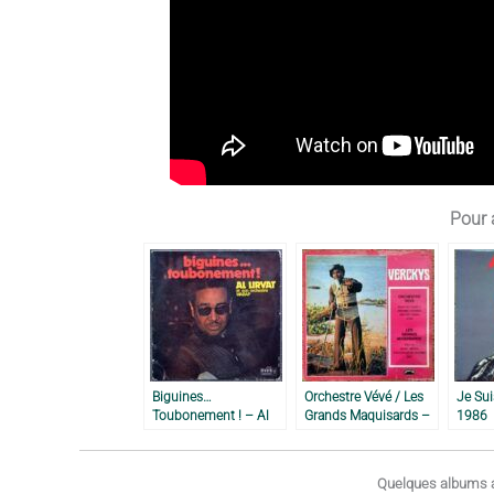
Pour a
Biguines…
Orchestre Vévé / Les
Je Sui
Toubonement ! – Al
Grands Maquisards –
1986
Lirvat, 1975
Verckys, 1973
Quelques albums a