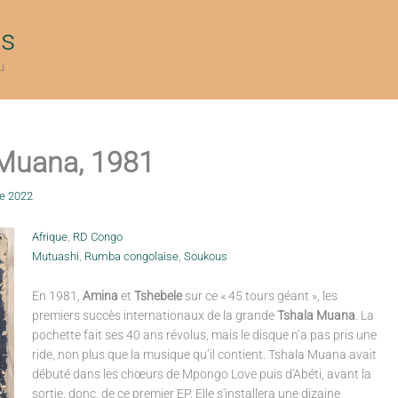
ts
u
 Muana, 1981
e 2022
Afrique
,
RD Congo
Mutuashi
,
Rumba congolaise
,
Soukous
En 1981,
Amina
et
Tshebele
sur ce « 45 tours géant », les
premiers succès internationaux de la grande
Tshala Muana
. La
pochette fait ses 40 ans révolus, mais le disque n’a pas pris une
ride, non plus que la musique qu’il contient. Tshala Muana avait
débuté dans les chœurs de Mpongo Love puis d'Abéti, avant la
sortie, donc, de ce premier EP. Elle s'installera une dizaine