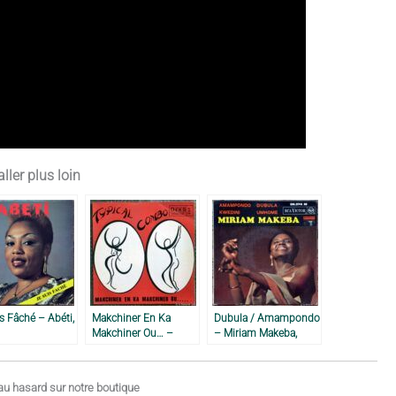
ller plus loin
s Fâché – Abéti,
Makchiner En Ka
Dubula / Amampondo
Makchiner Ou… –
– Miriam Makeba,
Typical Combo, 1972
1964
u hasard sur notre boutique