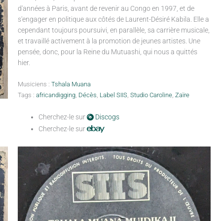
d'années à Paris, avant de revenir au Congo en 1997, et de
s'engager en politique aux côtés de Laurent-Désiré Kabila. Elle a
cependant toujours poursuivi, en parallèle, sa carrière musicale,
et travaillé activement à la promotion de jeunes artistes. Une
pensée, donc, pour la Reine du Mutuashi, qui nous a quittés
hier.
Musiciens :
Tshala Muana
Tags :
africandigging
,
Décès
,
Label SIIS
,
Studio Caroline
,
Zaïre
Cherchez-le sur
Discogs
Cherchez-le sur