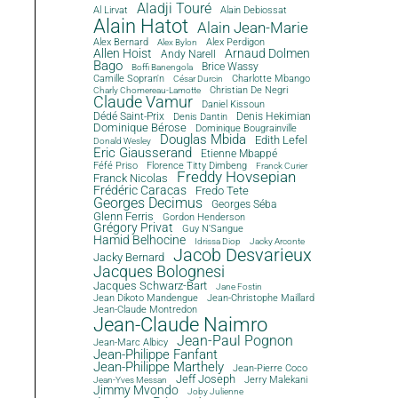
Aladji Touré
Al Lirvat
Alain Debiossat
Alain Hatot
Alain Jean-Marie
Alex Bernard
Alex Perdigon
Alex Bylon
Allen Hoist
Arnaud Dolmen
Andy Narell
Bago
Brice Wassy
Boffi Banengola
Camille Sopran'n
Charlotte Mbango
César Durcin
Christian De Negri
Charly Chomereau-Lamotte
Claude Vamur
Daniel Kissoun
Dédé Saint-Prix
Denis Dantin
Denis Hekimian
Dominique Bérose
Dominique Bougrainville
Douglas Mbida
Edith Lefel
Donald Wesley
Eric Giausserand
Etienne Mbappé
Féfé Priso
Florence Titty Dimbeng
Franck Curier
Freddy Hovsepian
Franck Nicolas
Frédéric Caracas
Fredo Tete
Georges Decimus
Georges Séba
Glenn Ferris
Gordon Henderson
Grégory Privat
Guy N'Sangue
Hamid Belhocine
Idrissa Diop
Jacky Arconte
Jacob Desvarieux
Jacky Bernard
Jacques Bolognesi
Jacques Schwarz-Bart
Jane Fostin
Jean Dikoto Mandengue
Jean-Christophe Maillard
Jean-Claude Montredon
Jean-Claude Naimro
Jean-Paul Pognon
Jean-Marc Albicy
Jean-Philippe Fanfant
Jean-Philippe Marthely
Jean-Pierre Coco
Jeff Joseph
Jerry Malekani
Jean-Yves Messan
Jimmy Mvondo
Joby Julienne