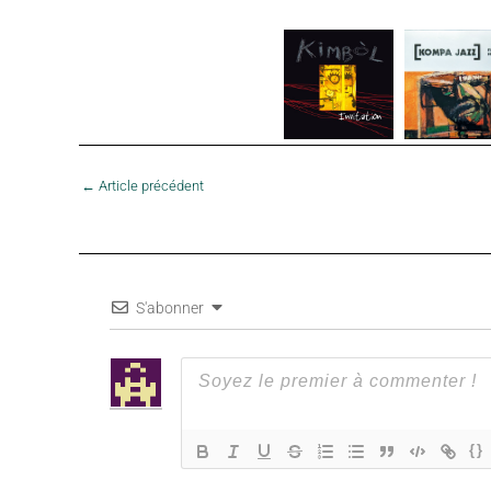
←
Article précédent
S'abonner
{}