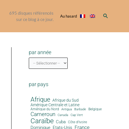
695
disques référencés
Rechercher
Au hasard
sur ce blog à ce jour.
par année
par pays
Afrique
Afrique du Sud
Amérique Centrale et Latine
Amérique du Nord
Antigua
Belgique
Barbade
Cameroun
Canada
Cap Vert
Caraïbe
Cuba
Côte d'Ivoire
France
Dominique
Etats-Unis