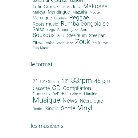
Jazz Funk
Makossa
Latin Groove
Latin Jazz
Mandingue
Maloya
Mazurka
Mbalax
Reggae
Merengue
Quadrille
Rumba congolaise
Roots music
Salsa
Son
Smooth jazz
Sega
Soukous
Steeldrum
Steelpan
Soul
Zouk
Tibwa
Valse
Vocal Jazz
Zouk Love
Zulu Music
le format
33rpm
45rpm
7"
12"
10" - 25 cm
CD
Compilation
Cassette
EP
Concerts
DVD
Librairie
Fichiers
Musique
News
Nécrologie
Vinyl
Sortie
Single
Radio
les musiciens