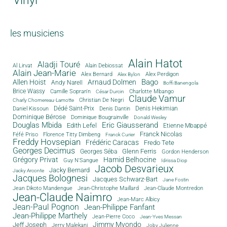
les musiciens
Alain Hatot
Aladji Touré
Al Lirvat
Alain Debiossat
Alain Jean-Marie
Alex Bernard
Alex Perdigon
Alex Bylon
Bago
Allen Hoist
Arnaud Dolmen
Andy Narell
Boffi Banengola
Brice Wassy
Camille Sopran'n
Charlotte Mbango
César Durcin
Claude Vamur
Christian De Negri
Charly Chomereau-Lamotte
Dédé Saint-Prix
Denis Dantin
Denis Hekimian
Daniel Kissoun
Dominique Bérose
Dominique Bougrainville
Donald Wesley
Douglas Mbida
Eric Giausserand
Edith Lefel
Etienne Mbappé
Franck Nicolas
Féfé Priso
Florence Titty Dimbeng
Franck Curier
Freddy Hovsepian
Frédéric Caracas
Fredo Tete
Georges Decimus
Glenn Ferris
Georges Séba
Gordon Henderson
Grégory Privat
Hamid Belhocine
Guy N'Sangue
Idrissa Diop
Jacob Desvarieux
Jacky Bernard
Jacky Arconte
Jacques Bolognesi
Jacques Schwarz-Bart
Jane Fostin
Jean Dikoto Mandengue
Jean-Christophe Maillard
Jean-Claude Montredon
Jean-Claude Naimro
Jean-Marc Albicy
Jean-Paul Pognon
Jean-Philippe Fanfant
Jean-Philippe Marthely
Jean-Pierre Coco
Jean-Yves Messan
Jimmy Mvondo
Jeff Joseph
Jerry Malekani
Joby Julienne