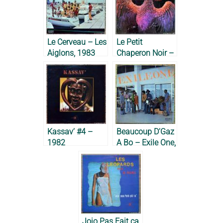
Le Cerveau – Les
Le Petit
Aiglons, 1983
Chaperon Noir –
Les Aiglons,
1977
Kassav’ #4 –
Beaucoup D’Gaz
1982
A Bo – Exile One,
1975
Jojo Pas Fait ça