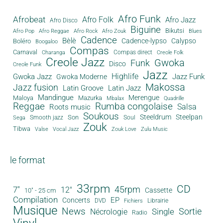
Afro Funk
Afrobeat
Afro Folk
Afro Jazz
Afro Disco
Biguine
Bikutsi
Afro Pop
Afro Reggae
Afro Rock
Afro Zouk
Blues
Cadence
Bèlè
Cadence-lypso
Calypso
Boléro
Boogaloo
Compas
Carnaval
Compas direct
Charanga
Creole Folk
Creole Jazz
Gwoka
Funk
Disco
Creole Funk
Jazz
Gwoka Jazz
Highlife
Jazz Funk
Gwoka Moderne
Makossa
Jazz fusion
Latin Groove
Latin Jazz
Mandingue
Merengue
Maloya
Mazurka
Mbalax
Quadrille
Reggae
Rumba congolaise
Salsa
Roots music
Soukous
Steeldrum
Steelpan
Son
Smooth jazz
Soul
Sega
Zouk
Tibwa
Valse
Vocal Jazz
Zouk Love
Zulu Music
le format
33rpm
CD
45rpm
7"
12"
Cassette
10" - 25 cm
Compilation
EP
Concerts
DVD
Librairie
Fichiers
Musique
News
Sortie
Single
Nécrologie
Radio
Vinyl