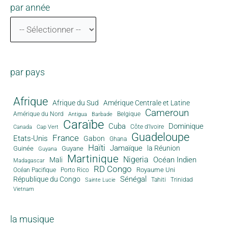
par année
par pays
Afrique
Afrique du Sud
Amérique Centrale et Latine
Cameroun
Amérique du Nord
Antigua
Belgique
Barbade
Caraïbe
Cuba
Dominique
Canada
Côte d'Ivoire
Cap Vert
Guadeloupe
France
Etats-Unis
Gabon
Ghana
Haïti
Jamaïque
la Réunion
Guinée
Guyane
Guyana
Martinique
Nigeria
Océan Indien
Mali
Madagascar
RD Congo
Royaume Uni
Océan Pacifique
Porto Rico
Sénégal
République du Congo
Tahiti
Trinidad
Sainte Lucie
Vietnam
la musique