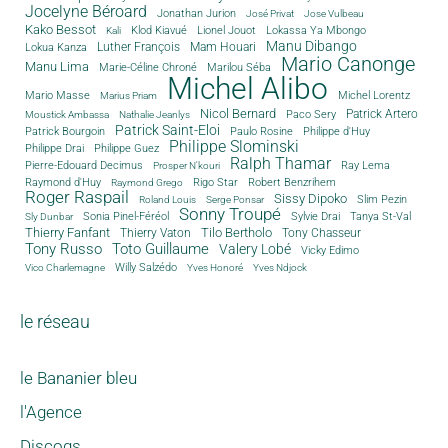
Jocelyne Béroard
Jonathan Jurion
José Privat
Jose Vulbeau
Kako Bessot
Klod Kiavué
Lionel Jouot
Lokassa Ya Mbongo
Kali
Manu Dibango
Luther François
Mam Houari
Lokua Kanza
Mario Canonge
Manu Lima
Marie-Céline Chroné
Marilou Séba
Michel Alibo
Michel Lorentz
Mario Masse
Marius Priam
Nicol Bernard
Paco Sery
Patrick Artero
Moustick Ambassa
Nathalie Jeanlys
Patrick Saint-Eloi
Patrick Bourgoin
Philippe d'Huy
Paulo Rosine
Philippe Slominski
Philippe Drai
Philippe Guez
Ralph Thamar
Pierre-Edouard Decimus
Ray Lema
Prosper N'kouri
Rigo Star
Raymond d'Huy
Robert Benzrihem
Raymond Grego
Roger Raspail
Sissy Dipoko
Slim Pezin
Roland Louis
Serge Ponsar
Sonny Troupé
Tanya St-Val
Sonia Pinel-Féréol
Sylvie Drai
Sly Dunbar
Thierry Fanfant
Tilo Bertholo
Thierry Vaton
Tony Chasseur
Tony Russo
Toto Guillaume
Valery Lobé
Vicky Edimo
Willy Salzédo
Vico Charlemagne
Yves Honoré
Yves Ndjock
le réseau
le Bananier bleu
l'Agence
Discogs