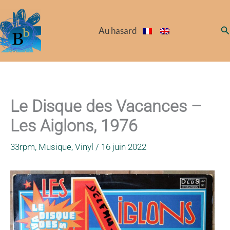
Aller
au
Re
Au hasard
contenu
Le Disque des Vacances –
Les Aiglons, 1976
33rpm
,
Musique
,
Vinyl
/
16 juin 2022