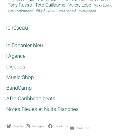
Tony Russo
Toto Guillaume
Valery Lobé
Vicky Edimo
Willy Salzédo
Vico Charlemagne
Yves Honoré
Yves Ndjock
le réseau
le Bananier bleu
l'Agence
Discogs
Music Shop
BandCamp
Afro Caribbean beats
Notes Bleues et Nuits Blanches
BlueSky
Instagram
Facebook
YouTube