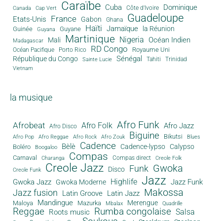
Caraïbe
Cuba
Dominique
Canada
Côte d'Ivoire
Cap Vert
Guadeloupe
France
Etats-Unis
Gabon
Ghana
Haïti
Jamaïque
la Réunion
Guinée
Guyane
Guyana
Martinique
Nigeria
Océan Indien
Mali
Madagascar
RD Congo
Royaume Uni
Océan Pacifique
Porto Rico
Sénégal
République du Congo
Tahiti
Trinidad
Sainte Lucie
Vietnam
la musique
Afro Funk
Afrobeat
Afro Folk
Afro Jazz
Afro Disco
Biguine
Bikutsi
Afro Pop
Afro Reggae
Afro Rock
Afro Zouk
Blues
Cadence
Bèlè
Cadence-lypso
Calypso
Boléro
Boogaloo
Compas
Carnaval
Compas direct
Charanga
Creole Folk
Creole Jazz
Gwoka
Funk
Disco
Creole Funk
Jazz
Gwoka Jazz
Highlife
Jazz Funk
Gwoka Moderne
Makossa
Jazz fusion
Latin Groove
Latin Jazz
Mandingue
Merengue
Maloya
Mazurka
Mbalax
Quadrille
Reggae
Rumba congolaise
Salsa
Roots music