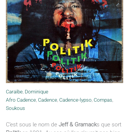
Caraïbe
,
Dominique
Afro Cadence
,
Cadence
,
Cadence-lypso
,
Compas
,
Soukous
C’est sous le nom de
Jeff & Gramack
s que sort