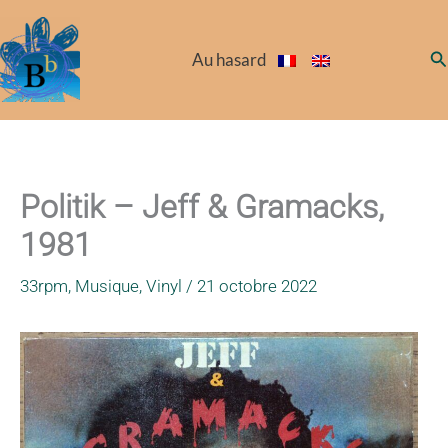
Aller
au
Re
Au hasard
contenu
Politik – Jeff & Gramacks,
1981
33rpm
,
Musique
,
Vinyl
/
21 octobre 2022