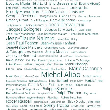
Douglas Mbida
Eric Giausserand
Edith Lefel
Etienne Mbappé
Franck Nicolas
Féfé Priso
Florence Titty Dimbeng
Franck Curier
Freddy Hovsepian
Frédéric Caracas
Fredo Tete
Georges Decimus
Glenn Ferris
Georges Séba
Gordon Henderson
Grégory Privat
Hamid Belhocine
Guy N'Sangue
Idrissa Diop
Jacob Desvarieux
Jacky Bernard
Jacky Arconte
Jacques Bolognesi
Jacques Schwarz-Bart
Jane Fostin
Jean Dikoto Mandengue
Jean-Christophe Maillard
Jean-Claude Montredon
Jean-Claude Naimro
Jean-Marc Albicy
Jean-Paul Pognon
Jean-Philippe Fanfant
Jean-Philippe Marthely
Jean-Pierre Coco
Jean-Yves Messan
Jimmy Mvondo
Jeff Joseph
Jerry Malekani
Joby Julienne
Jocelyne Béroard
Jonathan Jurion
José Privat
Jose Vulbeau
Kako Bessot
Klod Kiavué
Lionel Jouot
Lokassa Ya Mbongo
Kali
Manu Dibango
Luther François
Mam Houari
Lokua Kanza
Mario Canonge
Manu Lima
Marie-Céline Chroné
Marilou Séba
Michel Alibo
Michel Lorentz
Mario Masse
Marius Priam
Nicol Bernard
Paco Sery
Patrick Artero
Moustick Ambassa
Nathalie Jeanlys
Patrick Saint-Eloi
Patrick Bourgoin
Philippe d'Huy
Paulo Rosine
Philippe Slominski
Philippe Drai
Philippe Guez
Ralph Thamar
Pierre-Edouard Decimus
Ray Lema
Prosper N'kouri
Rigo Star
Raymond d'Huy
Robert Benzrihem
Raymond Grego
Roger Raspail
Sissy Dipoko
Slim Pezin
Roland Louis
Serge Ponsar
Sonny Troupé
Tanya St-Val
Sonia Pinel-Féréol
Sylvie Drai
Sly Dunbar
Thierry Fanfant
Tilo Bertholo
Thierry Vaton
Tony Chasseur