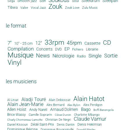
Soukous
Steeldrum
Steelpan
Son
Smooth jazz
Soul
Sega
Zouk
Tibwa
Valse
Vocal Jazz
Zouk Love
Zulu Music
le format
33rpm
CD
45rpm
7"
12"
Cassette
10" - 25 cm
Compilation
EP
Concerts
DVD
Librairie
Fichiers
Musique
News
Sortie
Single
Nécrologie
Radio
Vinyl
les musiciens
Alain Hatot
Aladji Touré
Al Lirvat
Alain Debiossat
Alain Jean-Marie
Alex Bernard
Alex Perdigon
Alex Bylon
Bago
Allen Hoist
Arnaud Dolmen
Andy Narell
Boffi Banengola
Brice Wassy
Camille Sopran'n
Charlotte Mbango
César Durcin
Claude Vamur
Christian De Negri
Charly Chomereau-Lamotte
Dédé Saint-Prix
Denis Dantin
Denis Hekimian
Daniel Kissoun
Dominique Bérose
Dominique Bougrainville
Donald Wesley