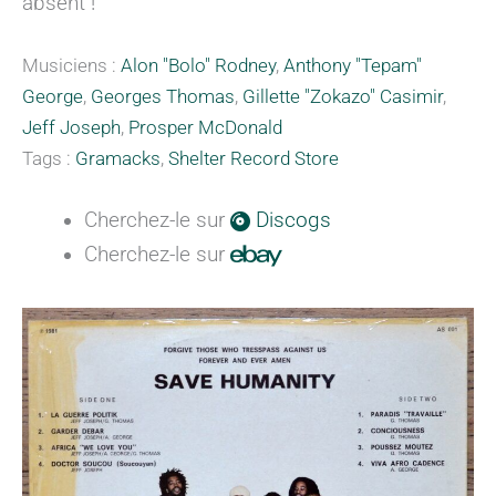
absent !
Musiciens :
Alon "Bolo" Rodney
,
Anthony "Tepam"
George
,
Georges Thomas
,
Gillette "Zokazo" Casimir
,
Jeff Joseph
,
Prosper McDonald
Tags :
Gramacks
,
Shelter Record Store
Cherchez-le sur
Discogs
Cherchez-le sur