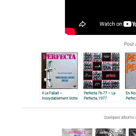
Pour a
Il Le Fallait –
Perfecta 76-77 – La
En Nou
Inoxydablement Votre
Perfecta, 1977
Perfec
– La Perfecta, 1979
Quelques albums a