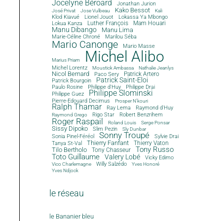
Jocelyne Béroard
Jonathan Jurion
Kako Bessot
José Privat
Jose Vulbeau
Kali
Klod Kiavué
Lionel Jouot
Lokassa Ya Mbongo
Luther François
Mam Houari
Lokua Kanza
Manu Dibango
Manu Lima
Marie-Céline Chroné
Marilou Séba
Mario Canonge
Mario Masse
Michel Alibo
Marius Priam
Michel Lorentz
Moustick Ambassa
Nathalie Jeanlys
Nicol Bernard
Paco Sery
Patrick Artero
Patrick Saint-Eloi
Patrick Bourgoin
Philippe d'Huy
Philippe Drai
Paulo Rosine
Philippe Slominski
Philippe Guez
Pierre-Edouard Decimus
Prosper N'kouri
Ralph Thamar
Ray Lema
Raymond d'Huy
Rigo Star
Robert Benzrihem
Raymond Grego
Roger Raspail
Roland Louis
Serge Ponsar
Sissy Dipoko
Slim Pezin
Sly Dunbar
Sonny Troupé
Sonia Pinel-Féréol
Sylvie Drai
Thierry Fanfant
Tanya St-Val
Thierry Vaton
Tony Russo
Tilo Bertholo
Tony Chasseur
Toto Guillaume
Valery Lobé
Vicky Edimo
Willy Salzédo
Vico Charlemagne
Yves Honoré
Yves Ndjock
le réseau
le Bananier bleu