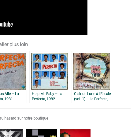
ller plus loin
s Allé – La
Help Me Baby – La
Clair de Lune à l’Escale
ta, 1981
Perfecta, 1982
(vol. 1) – La Perfecta,
1970
u hasard sur notre boutique