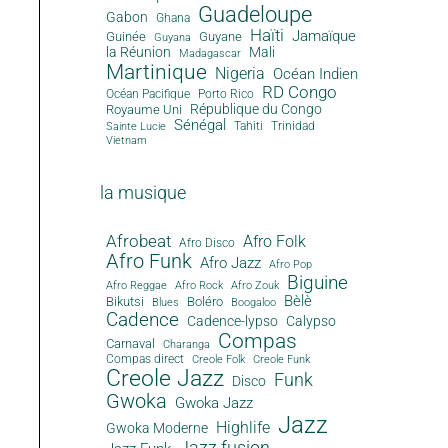
Guadeloupe
Gabon
Ghana
Haïti
Jamaïque
Guinée
Guyane
Guyana
la Réunion
Mali
Madagascar
Martinique
Nigeria
Océan Indien
RD Congo
Océan Pacifique
Porto Rico
République du Congo
Royaume Uni
Sénégal
Tahiti
Trinidad
Sainte Lucie
Vietnam
la musique
Afrobeat
Afro Folk
Afro Disco
Afro Funk
Afro Jazz
Afro Pop
Biguine
Afro Reggae
Afro Rock
Afro Zouk
Bèlè
Bikutsi
Boléro
Blues
Boogaloo
Cadence
Cadence-lypso
Calypso
Compas
Carnaval
Charanga
Compas direct
Creole Folk
Creole Funk
Creole Jazz
Funk
Disco
Gwoka
Gwoka Jazz
Jazz
Highlife
Gwoka Moderne
Jazz fusion