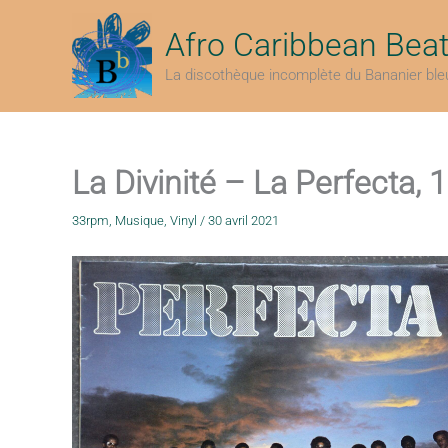
Aller
au
Afro Caribbean Bea
contenu
La discothèque incomplète du Bananier ble
La Divinité – La Perfecta, 
33rpm
,
Musique
,
Vinyl
/
30 avril 2021