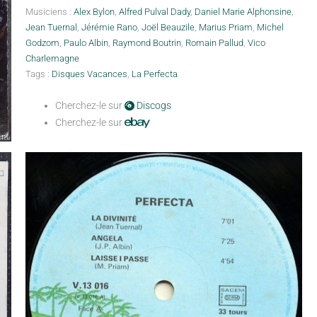
Musiciens :
Alex Bylon
,
Alfred Pulval Dady
,
Daniel Marie Alphonsine
,
Jean Tuernal
,
Jérémie Rano
,
Joël Beauzile
,
Marius Priam
,
Michel
Godzom
,
Paulo Albin
,
Raymond Boutrin
,
Romain Pallud
,
Vico
Charlemagne
Tags :
Disques Vacances
,
La Perfecta
Cherchez-le sur
Discogs
Cherchez-le sur