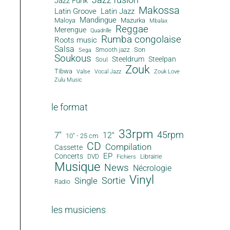
Jazz Funk
Makossa
Latin Groove
Latin Jazz
Mandingue
Maloya
Mazurka
Mbalax
Reggae
Merengue
Quadrille
Rumba congolaise
Roots music
Salsa
Son
Smooth jazz
Sega
Soukous
Steeldrum
Steelpan
Soul
Zouk
Tibwa
Valse
Vocal Jazz
Zouk Love
Zulu Music
le format
33rpm
45rpm
7"
12"
10" - 25 cm
CD
Compilation
Cassette
EP
Concerts
DVD
Librairie
Fichiers
Musique
News
Nécrologie
Vinyl
Sortie
Single
Radio
les musiciens