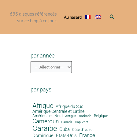
695
disques référencés
Rechercher
Au hasard
sur ce blog à ce jour.
par année
par pays
Afrique
Afrique du Sud
Amérique Centrale et Latine
Amérique du Nord
Antigua
Belgique
Barbade
Cameroun
Canada
Cap Vert
Caraïbe
Cuba
Côte d'Ivoire
France
Dominique
Etats-Unis