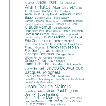
Aladji Touré
Al Lirvat
Alain Debiossat
Alain Hatot
Alain Jean-Marie
Alex Bernard
Alex Perdigon
Alex Bylon
Allen Hoist
Arnaud Dolmen
Andy Narell
Bago
Brice Wassy
Boffi Banengola
Camille Sopran'n
Charlotte Mbango
César Durcin
Christian De Negri
Charly Chomereau-Lamotte
Claude Vamur
Daniel Kissoun
Dédé Saint-Prix
Denis Dantin
Denis Hekimian
Dominique Bérose
Dominique Bougrainville
Douglas Mbida
Edith Lefel
Donald Wesley
Eric Giausserand
Etienne Mbappé
Féfé Priso
Florence Titty Dimbeng
Franck Curier
Freddy Hovsepian
Franck Nicolas
Frédéric Caracas
Fredo Tete
Georges Decimus
Georges Séba
Glenn Ferris
Gordon Henderson
Grégory Privat
Guy N'Sangue
Hamid Belhocine
Idrissa Diop
Jacky Arconte
Jacob Desvarieux
Jacky Bernard
Jacques Bolognesi
Jacques Schwarz-Bart
Jane Fostin
Jean Dikoto Mandengue
Jean-Christophe Maillard
Jean-Claude Montredon
Jean-Claude Naimro
Jean-Paul Pognon
Jean-Marc Albicy
Jean-Philippe Fanfant
Jean-Philippe Marthely
Jean-Pierre Coco
Jeff Joseph
Jerry Malekani
Jean-Yves Messan
Jimmy Mvondo
Joby Julienne