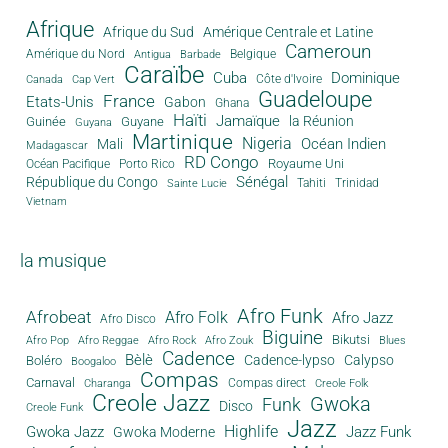
Afrique
Afrique du Sud
Amérique Centrale et Latine
Cameroun
Amérique du Nord
Antigua
Belgique
Barbade
Caraïbe
Cuba
Dominique
Canada
Côte d'Ivoire
Cap Vert
Guadeloupe
France
Etats-Unis
Gabon
Ghana
Haïti
Jamaïque
la Réunion
Guinée
Guyane
Guyana
Martinique
Nigeria
Océan Indien
Mali
Madagascar
RD Congo
Royaume Uni
Océan Pacifique
Porto Rico
Sénégal
République du Congo
Tahiti
Trinidad
Sainte Lucie
Vietnam
la musique
Afro Funk
Afrobeat
Afro Folk
Afro Jazz
Afro Disco
Biguine
Bikutsi
Afro Pop
Afro Reggae
Afro Rock
Afro Zouk
Blues
Cadence
Bèlè
Cadence-lypso
Calypso
Boléro
Boogaloo
Compas
Carnaval
Compas direct
Charanga
Creole Folk
Creole Jazz
Gwoka
Funk
Disco
Creole Funk
Jazz
Gwoka Jazz
Highlife
Jazz Funk
Gwoka Moderne