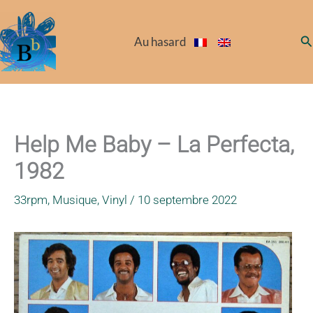
Aller
au
Re
Au hasard
contenu
Help Me Baby – La Perfecta,
1982
33rpm
,
Musique
,
Vinyl
/
10 septembre 2022