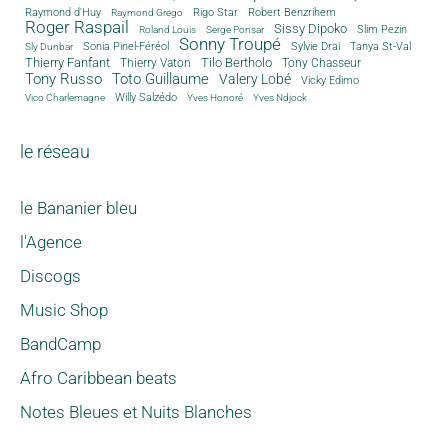
Rigo Star
Raymond d'Huy
Robert Benzrihem
Raymond Grego
Roger Raspail
Sissy Dipoko
Slim Pezin
Roland Louis
Serge Ponsar
Sonny Troupé
Tanya St-Val
Sonia Pinel-Féréol
Sylvie Drai
Sly Dunbar
Thierry Fanfant
Tilo Bertholo
Thierry Vaton
Tony Chasseur
Tony Russo
Toto Guillaume
Valery Lobé
Vicky Edimo
Willy Salzédo
Vico Charlemagne
Yves Honoré
Yves Ndjock
le réseau
le Bananier bleu
l'Agence
Discogs
Music Shop
BandCamp
Afro Caribbean beats
Notes Bleues et Nuits Blanches