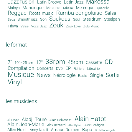
Makossa
Jazz fusion
Latin Groove
Latin Jazz
Mandingue
Merengue
Maloya
Mazurka
Mbalax
Quadrille
Reggae
Rumba congolaise
Salsa
Roots music
Soukous
Steeldrum
Steelpan
Son
Smooth jazz
Soul
Sega
Zouk
Tibwa
Valse
Vocal Jazz
Zouk Love
Zulu Music
le format
33rpm
CD
45rpm
7"
12"
Cassette
10" - 25 cm
Compilation
EP
Concerts
DVD
Librairie
Fichiers
Musique
News
Sortie
Single
Nécrologie
Radio
Vinyl
les musiciens
Alain Hatot
Aladji Touré
Al Lirvat
Alain Debiossat
Alain Jean-Marie
Alex Bernard
Alex Perdigon
Alex Bylon
Bago
Allen Hoist
Arnaud Dolmen
Andy Narell
Boffi Banengola