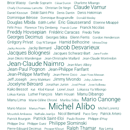
Brice Wassy
Camille Sopran'n
Charlotte Mbango
César Durcin
Claude Vamur
Christian De Negri
Charly Chomereau-Lamotte
Dédé Saint-Prix
Denis Dantin
Denis Hekimian
Daniel Kissoun
Dominique Bérose
Dominique Bougrainville
Donald Wesley
Douglas Mbida
Eric Giausserand
Edith Lefel
Etienne Mbappé
Franck Nicolas
Féfé Priso
Florence Titty Dimbeng
Franck Curier
Freddy Hovsepian
Frédéric Caracas
Fredo Tete
Georges Decimus
Glenn Ferris
Georges Séba
Gordon Henderson
Grégory Privat
Hamid Belhocine
Guy N'Sangue
Idrissa Diop
Jacob Desvarieux
Jacky Bernard
Jacky Arconte
Jacques Bolognesi
Jacques Schwarz-Bart
Jane Fostin
Jean Dikoto Mandengue
Jean-Christophe Maillard
Jean-Claude Montredon
Jean-Claude Naimro
Jean-Marc Albicy
Jean-Paul Pognon
Jean-Philippe Fanfant
Jean-Philippe Marthely
Jean-Pierre Coco
Jean-Yves Messan
Jimmy Mvondo
Jeff Joseph
Jerry Malekani
Joby Julienne
Jocelyne Béroard
Jonathan Jurion
José Privat
Jose Vulbeau
Kako Bessot
Klod Kiavué
Lionel Jouot
Lokassa Ya Mbongo
Kali
Manu Dibango
Luther François
Mam Houari
Lokua Kanza
Mario Canonge
Manu Lima
Marie-Céline Chroné
Marilou Séba
Michel Alibo
Michel Lorentz
Mario Masse
Marius Priam
Nicol Bernard
Paco Sery
Patrick Artero
Moustick Ambassa
Nathalie Jeanlys
Patrick Saint-Eloi
Patrick Bourgoin
Philippe d'Huy
Paulo Rosine
Philippe Slominski
Philippe Drai
Philippe Guez
Ralph Thamar
Pierre-Edouard Decimus
Ray Lema
Prosper N'kouri