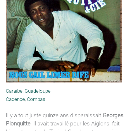
Caraïbe
,
Guadeloupe
Cadence
,
Compas
Il y a tout juste quinze ans disparaissait
Georges
Plonquitte
. Il avait travaillé pour les Aiglons, fait