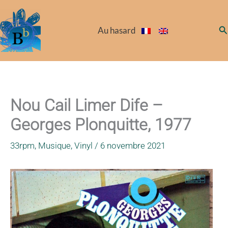
Aller
au
Re
Au hasard
contenu
Nou Cail Limer Dife –
Georges Plonquitte, 1977
33rpm
,
Musique
,
Vinyl
/
6 novembre 2021