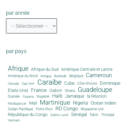
par année
par pays
Afrique
Afrique du Sud
Amérique Centrale et Latine
Cameroun
Amérique du Nord
Antigua
Belgique
Barbade
Caraïbe
Cuba
Dominique
Canada
Côte d'Ivoire
Cap Vert
Guadeloupe
France
Etats-Unis
Gabon
Ghana
Haïti
Jamaïque
la Réunion
Guinée
Guyane
Guyana
Martinique
Nigeria
Océan Indien
Mali
Madagascar
RD Congo
Royaume Uni
Océan Pacifique
Porto Rico
Sénégal
République du Congo
Tahiti
Trinidad
Sainte Lucie
Vietnam