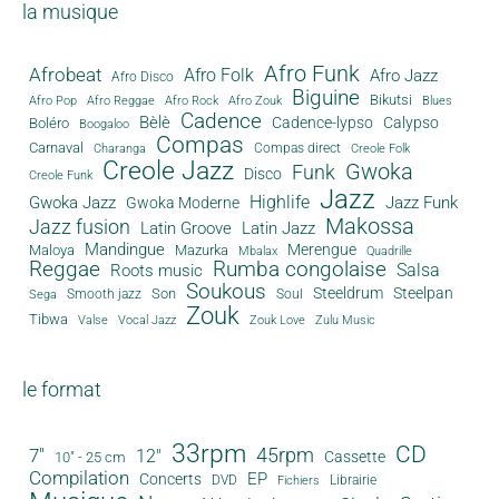
la musique
Afro Funk
Afrobeat
Afro Folk
Afro Jazz
Afro Disco
Biguine
Bikutsi
Afro Pop
Afro Reggae
Afro Rock
Afro Zouk
Blues
Cadence
Bèlè
Cadence-lypso
Calypso
Boléro
Boogaloo
Compas
Carnaval
Compas direct
Charanga
Creole Folk
Creole Jazz
Gwoka
Funk
Disco
Creole Funk
Jazz
Gwoka Jazz
Highlife
Jazz Funk
Gwoka Moderne
Makossa
Jazz fusion
Latin Groove
Latin Jazz
Mandingue
Merengue
Maloya
Mazurka
Mbalax
Quadrille
Reggae
Rumba congolaise
Salsa
Roots music
Soukous
Steeldrum
Steelpan
Son
Smooth jazz
Soul
Sega
Zouk
Tibwa
Valse
Vocal Jazz
Zouk Love
Zulu Music
le format
33rpm
CD
45rpm
7"
12"
Cassette
10" - 25 cm
Compilation
EP
Concerts
DVD
Librairie
Fichiers