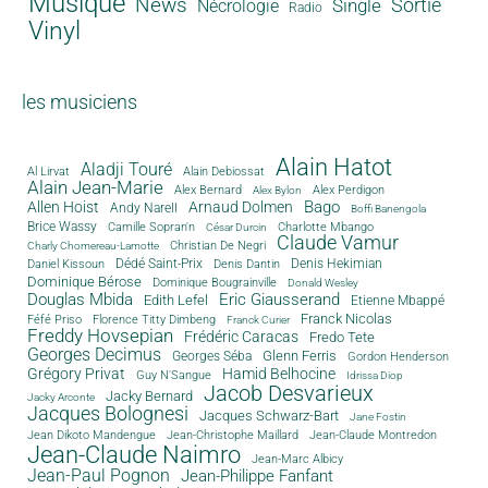
Musique
News
Sortie
Single
Nécrologie
Radio
Vinyl
les musiciens
Alain Hatot
Aladji Touré
Al Lirvat
Alain Debiossat
Alain Jean-Marie
Alex Bernard
Alex Perdigon
Alex Bylon
Bago
Allen Hoist
Arnaud Dolmen
Andy Narell
Boffi Banengola
Brice Wassy
Camille Sopran'n
Charlotte Mbango
César Durcin
Claude Vamur
Christian De Negri
Charly Chomereau-Lamotte
Dédé Saint-Prix
Denis Dantin
Denis Hekimian
Daniel Kissoun
Dominique Bérose
Dominique Bougrainville
Donald Wesley
Douglas Mbida
Eric Giausserand
Edith Lefel
Etienne Mbappé
Franck Nicolas
Féfé Priso
Florence Titty Dimbeng
Franck Curier
Freddy Hovsepian
Frédéric Caracas
Fredo Tete
Georges Decimus
Glenn Ferris
Georges Séba
Gordon Henderson
Grégory Privat
Hamid Belhocine
Guy N'Sangue
Idrissa Diop
Jacob Desvarieux
Jacky Bernard
Jacky Arconte
Jacques Bolognesi
Jacques Schwarz-Bart
Jane Fostin
Jean Dikoto Mandengue
Jean-Christophe Maillard
Jean-Claude Montredon
Jean-Claude Naimro
Jean-Marc Albicy
Jean-Paul Pognon
Jean-Philippe Fanfant