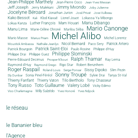
Jean-Philippe Marthely
Jean-Pierre Coco
Jean-Yves Messan
Jimmy Mvondo
Jeff Joseph
Jerry Malekani
Joby Julienne
Jocelyne Béroard
Jonathan Jurion
José Privat
Jose Vulbeau
Kako Bessot
Klod Kiavué
Lionel Jouot
Lokassa Ya Mbongo
Kali
Manu Dibango
Luther François
Mam Houari
Lokua Kanza
Mario Canonge
Manu Lima
Marie-Céline Chroné
Marilou Séba
Michel Alibo
Michel Lorentz
Mario Masse
Marius Priam
Nicol Bernard
Paco Sery
Patrick Artero
Moustick Ambassa
Nathalie Jeanlys
Patrick Saint-Eloi
Patrick Bourgoin
Philippe d'Huy
Paulo Rosine
Philippe Slominski
Philippe Drai
Philippe Guez
Ralph Thamar
Pierre-Edouard Decimus
Ray Lema
Prosper N'kouri
Rigo Star
Raymond d'Huy
Robert Benzrihem
Raymond Grego
Roger Raspail
Sissy Dipoko
Slim Pezin
Roland Louis
Serge Ponsar
Sonny Troupé
Tanya St-Val
Sonia Pinel-Féréol
Sylvie Drai
Sly Dunbar
Thierry Fanfant
Tilo Bertholo
Thierry Vaton
Tony Chasseur
Tony Russo
Toto Guillaume
Valery Lobé
Vicky Edimo
Willy Salzédo
Vico Charlemagne
Yves Honoré
Yves Ndjock
le réseau
le Bananier bleu
l'Agence