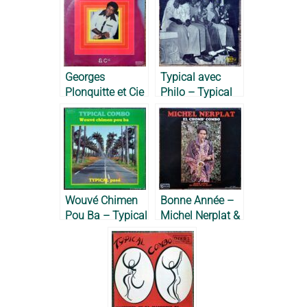
Georges
Typical avec
Plonquitte et Cie
Philo – Typical
– 1978
Combo, 1975
Wouvé Chimen
Bonne Année –
Pou Ba – Typical
Michel Nerplat &
combo, 1983
El Chomb’
Combo, 1975