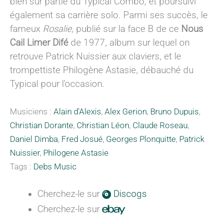
bien sûr partie du Typical Combo, et poursuivi
également sa carrière solo. Parmi ses succès, le
fameux
Rosalie
, publié sur la face B de ce
Nous
Cail Limer Difé
de 1977, album sur lequel on
retrouve Patrick Nuissier aux claviers, et le
trompettiste Philogène Astasie, débauché du
Typical pour l'occasion.
Musiciens :
Alain d'Alexis
,
Alex Gerion
,
Bruno Dupuis
,
Christian Dorante
,
Christian Léon
,
Claude Roseau
,
Daniel Dimba
,
Fred Josué
,
Georges Plonquitte
,
Patrick
Nuissier
,
Philogene Astasie
Tags :
Debs Music
Cherchez-le sur
Discogs
Cherchez-le sur