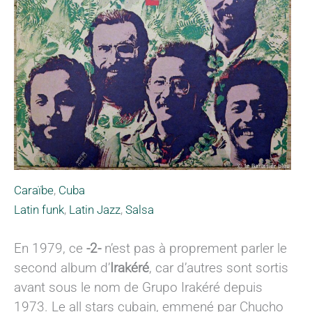
Caraïbe
,
Cuba
Latin funk
,
Latin Jazz
,
Salsa
En 1979, ce
-2-
n’est pas à proprement parler le
second album d’
Irakéré
, car d’autres sont sortis
avant sous le nom de Grupo Irakéré depuis
1973. Le all stars cubain, emmené par Chucho