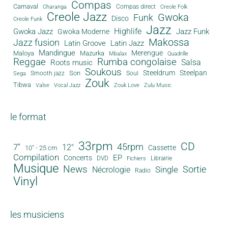
Compas
Carnaval
Compas direct
Charanga
Creole Folk
Creole Jazz
Gwoka
Funk
Disco
Creole Funk
Jazz
Gwoka Jazz
Highlife
Jazz Funk
Gwoka Moderne
Makossa
Jazz fusion
Latin Groove
Latin Jazz
Mandingue
Merengue
Maloya
Mazurka
Mbalax
Quadrille
Reggae
Rumba congolaise
Salsa
Roots music
Soukous
Steeldrum
Steelpan
Son
Smooth jazz
Soul
Sega
Zouk
Tibwa
Valse
Vocal Jazz
Zouk Love
Zulu Music
le format
33rpm
CD
45rpm
7"
12"
Cassette
10" - 25 cm
Compilation
EP
Concerts
DVD
Librairie
Fichiers
Musique
News
Sortie
Single
Nécrologie
Radio
Vinyl
les musiciens