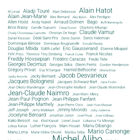
Alain Hatot
Aladji Touré
Al Lirvat
Alain Debiossat
Alain Jean-Marie
Alex Bernard
Alex Perdigon
Alex Bylon
Bago
Allen Hoist
Arnaud Dolmen
Andy Narell
Boffi Banengola
Brice Wassy
Camille Sopran'n
Charlotte Mbango
César Durcin
Claude Vamur
Christian De Negri
Charly Chomereau-Lamotte
Dédé Saint-Prix
Denis Dantin
Denis Hekimian
Daniel Kissoun
Dominique Bérose
Dominique Bougrainville
Donald Wesley
Douglas Mbida
Eric Giausserand
Edith Lefel
Etienne Mbappé
Franck Nicolas
Féfé Priso
Florence Titty Dimbeng
Franck Curier
Freddy Hovsepian
Frédéric Caracas
Fredo Tete
Georges Decimus
Glenn Ferris
Georges Séba
Gordon Henderson
Grégory Privat
Hamid Belhocine
Guy N'Sangue
Idrissa Diop
Jacob Desvarieux
Jacky Bernard
Jacky Arconte
Jacques Bolognesi
Jacques Schwarz-Bart
Jane Fostin
Jean Dikoto Mandengue
Jean-Christophe Maillard
Jean-Claude Montredon
Jean-Claude Naimro
Jean-Marc Albicy
Jean-Paul Pognon
Jean-Philippe Fanfant
Jean-Philippe Marthely
Jean-Pierre Coco
Jean-Yves Messan
Jimmy Mvondo
Jeff Joseph
Jerry Malekani
Joby Julienne
Jocelyne Béroard
Jonathan Jurion
José Privat
Jose Vulbeau
Kako Bessot
Klod Kiavué
Lionel Jouot
Lokassa Ya Mbongo
Kali
Manu Dibango
Luther François
Mam Houari
Lokua Kanza
Mario Canonge
Manu Lima
Marie-Céline Chroné
Marilou Séba
Michel Alibo