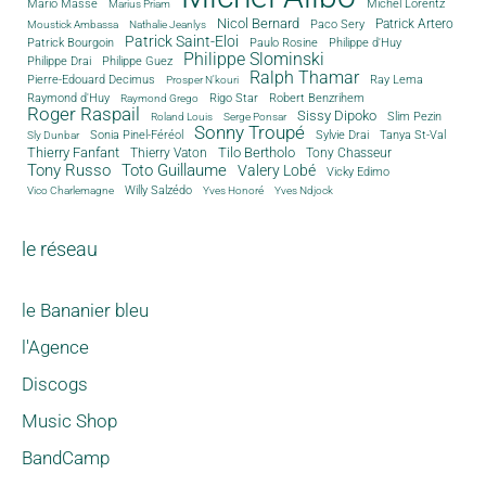
Michel Lorentz
Mario Masse
Marius Priam
Nicol Bernard
Paco Sery
Patrick Artero
Moustick Ambassa
Nathalie Jeanlys
Patrick Saint-Eloi
Patrick Bourgoin
Philippe d'Huy
Paulo Rosine
Philippe Slominski
Philippe Drai
Philippe Guez
Ralph Thamar
Pierre-Edouard Decimus
Ray Lema
Prosper N'kouri
Rigo Star
Raymond d'Huy
Robert Benzrihem
Raymond Grego
Roger Raspail
Sissy Dipoko
Slim Pezin
Roland Louis
Serge Ponsar
Sonny Troupé
Tanya St-Val
Sonia Pinel-Féréol
Sylvie Drai
Sly Dunbar
Thierry Fanfant
Tilo Bertholo
Thierry Vaton
Tony Chasseur
Tony Russo
Toto Guillaume
Valery Lobé
Vicky Edimo
Willy Salzédo
Vico Charlemagne
Yves Honoré
Yves Ndjock
le réseau
le Bananier bleu
l'Agence
Discogs
Music Shop
BandCamp