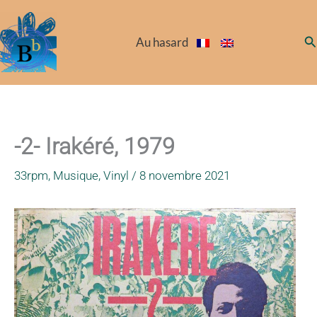
Aller
au
Re
Au hasard
contenu
-2- Irakéré, 1979
33rpm
,
Musique
,
Vinyl
/
8 novembre 2021