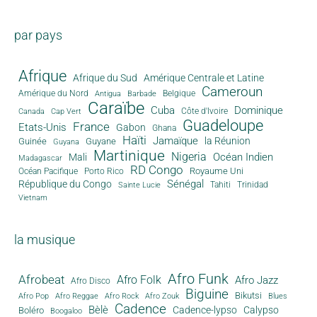
par pays
Afrique
Afrique du Sud
Amérique Centrale et Latine
Cameroun
Amérique du Nord
Antigua
Belgique
Barbade
Caraïbe
Cuba
Dominique
Canada
Côte d'Ivoire
Cap Vert
Guadeloupe
France
Etats-Unis
Gabon
Ghana
Haïti
Jamaïque
la Réunion
Guinée
Guyane
Guyana
Martinique
Nigeria
Océan Indien
Mali
Madagascar
RD Congo
Royaume Uni
Océan Pacifique
Porto Rico
Sénégal
République du Congo
Tahiti
Trinidad
Sainte Lucie
Vietnam
la musique
Afro Funk
Afrobeat
Afro Folk
Afro Jazz
Afro Disco
Biguine
Bikutsi
Afro Pop
Afro Reggae
Afro Rock
Afro Zouk
Blues
Cadence
Bèlè
Cadence-lypso
Calypso
Boléro
Boogaloo