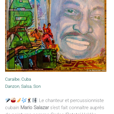
Caraïbe
,
Cuba
Danzon
,
Salsa
,
Son
Le chanteur et percussionniste
cubain
Mario Salazar
s’est fait connaître auprès