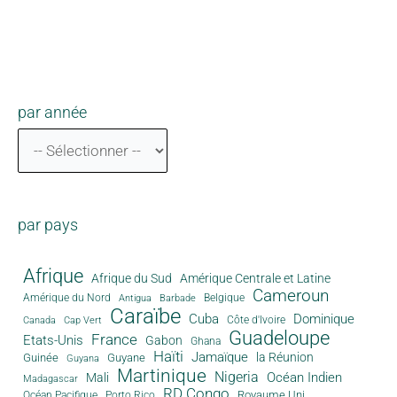
par année
par pays
Afrique
Afrique du Sud
Amérique Centrale et Latine
Cameroun
Amérique du Nord
Antigua
Belgique
Barbade
Caraïbe
Cuba
Dominique
Canada
Côte d'Ivoire
Cap Vert
Guadeloupe
France
Etats-Unis
Gabon
Ghana
Haïti
Jamaïque
la Réunion
Guinée
Guyane
Guyana
Martinique
Nigeria
Océan Indien
Mali
Madagascar
RD Congo
Royaume Uni
Océan Pacifique
Porto Rico