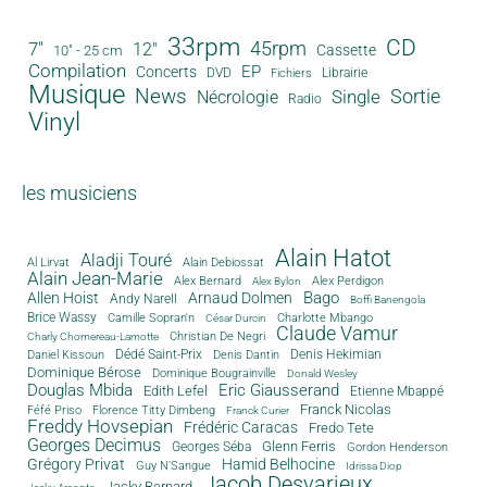
33rpm
CD
45rpm
7"
12"
Cassette
10" - 25 cm
Compilation
EP
Concerts
DVD
Librairie
Fichiers
Musique
News
Sortie
Single
Nécrologie
Radio
Vinyl
les musiciens
Alain Hatot
Aladji Touré
Al Lirvat
Alain Debiossat
Alain Jean-Marie
Alex Bernard
Alex Perdigon
Alex Bylon
Bago
Allen Hoist
Arnaud Dolmen
Andy Narell
Boffi Banengola
Brice Wassy
Camille Sopran'n
Charlotte Mbango
César Durcin
Claude Vamur
Christian De Negri
Charly Chomereau-Lamotte
Dédé Saint-Prix
Denis Dantin
Denis Hekimian
Daniel Kissoun
Dominique Bérose
Dominique Bougrainville
Donald Wesley
Douglas Mbida
Eric Giausserand
Edith Lefel
Etienne Mbappé
Franck Nicolas
Féfé Priso
Florence Titty Dimbeng
Franck Curier
Freddy Hovsepian
Frédéric Caracas
Fredo Tete
Georges Decimus
Glenn Ferris
Georges Séba
Gordon Henderson
Grégory Privat
Hamid Belhocine
Guy N'Sangue
Idrissa Diop
Jacob Desvarieux
Jacky Bernard