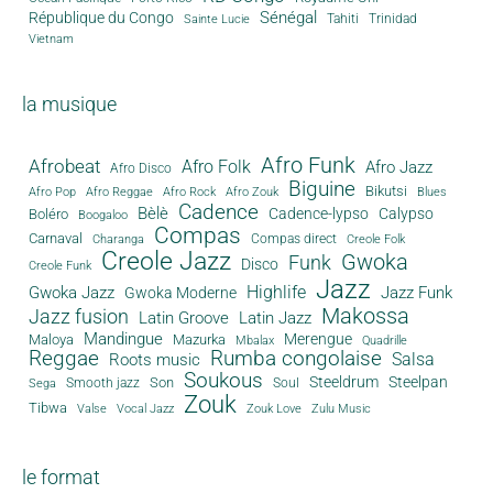
Sénégal
République du Congo
Tahiti
Trinidad
Sainte Lucie
Vietnam
la musique
Afro Funk
Afrobeat
Afro Folk
Afro Jazz
Afro Disco
Biguine
Bikutsi
Afro Pop
Afro Reggae
Afro Rock
Afro Zouk
Blues
Cadence
Bèlè
Cadence-lypso
Calypso
Boléro
Boogaloo
Compas
Carnaval
Compas direct
Charanga
Creole Folk
Creole Jazz
Gwoka
Funk
Disco
Creole Funk
Jazz
Gwoka Jazz
Highlife
Jazz Funk
Gwoka Moderne
Makossa
Jazz fusion
Latin Groove
Latin Jazz
Mandingue
Merengue
Maloya
Mazurka
Mbalax
Quadrille
Reggae
Rumba congolaise
Salsa
Roots music
Soukous
Steeldrum
Steelpan
Son
Smooth jazz
Soul
Sega
Zouk
Tibwa
Valse
Vocal Jazz
Zouk Love
Zulu Music
le format