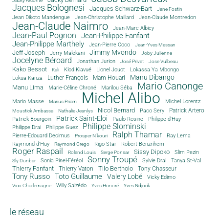
Jacky Arconte
Jacques Bolognesi
Jacques Schwarz-Bart
Jane Fostin
Jean Dikoto Mandengue
Jean-Christophe Maillard
Jean-Claude Montredon
Jean-Claude Naimro
Jean-Marc Albicy
Jean-Paul Pognon
Jean-Philippe Fanfant
Jean-Philippe Marthely
Jean-Pierre Coco
Jean-Yves Messan
Jimmy Mvondo
Jeff Joseph
Jerry Malekani
Joby Julienne
Jocelyne Béroard
Jonathan Jurion
José Privat
Jose Vulbeau
Kako Bessot
Klod Kiavué
Lionel Jouot
Lokassa Ya Mbongo
Kali
Manu Dibango
Luther François
Mam Houari
Lokua Kanza
Mario Canonge
Manu Lima
Marie-Céline Chroné
Marilou Séba
Michel Alibo
Michel Lorentz
Mario Masse
Marius Priam
Nicol Bernard
Paco Sery
Patrick Artero
Moustick Ambassa
Nathalie Jeanlys
Patrick Saint-Eloi
Patrick Bourgoin
Philippe d'Huy
Paulo Rosine
Philippe Slominski
Philippe Drai
Philippe Guez
Ralph Thamar
Pierre-Edouard Decimus
Ray Lema
Prosper N'kouri
Rigo Star
Raymond d'Huy
Robert Benzrihem
Raymond Grego
Roger Raspail
Sissy Dipoko
Slim Pezin
Roland Louis
Serge Ponsar
Sonny Troupé
Tanya St-Val
Sonia Pinel-Féréol
Sylvie Drai
Sly Dunbar
Thierry Fanfant
Tilo Bertholo
Thierry Vaton
Tony Chasseur
Tony Russo
Toto Guillaume
Valery Lobé
Vicky Edimo
Willy Salzédo
Vico Charlemagne
Yves Honoré
Yves Ndjock
le réseau