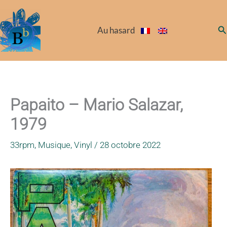
Aller
au
Re
Au hasard
contenu
Papaito – Mario Salazar,
1979
33rpm
,
Musique
,
Vinyl
/
28 octobre 2022