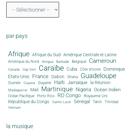
par pays
Afrique
Afrique du Sud
Amérique Centrale et Latine
Cameroun
Amérique du Nord
Antigua
Belgique
Barbade
Caraïbe
Cuba
Dominique
Canada
Côte d'Ivoire
Cap Vert
Guadeloupe
France
Etats-Unis
Gabon
Ghana
Haïti
Jamaïque
la Réunion
Guinée
Guyane
Guyana
Martinique
Nigeria
Océan Indien
Mali
Madagascar
RD Congo
Royaume Uni
Océan Pacifique
Porto Rico
Sénégal
République du Congo
Tahiti
Trinidad
Sainte Lucie
Vietnam
la musique