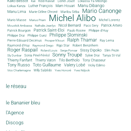
Kako Bessot
Klod Kiavué
Lionel Jouot
Lokassa Ya Mbongo
Kali
Manu Dibango
Luther François
Mam Houari
Lokua Kanza
Mario Canonge
Manu Lima
Marie-Céline Chroné
Marilou Séba
Michel Alibo
Michel Lorentz
Mario Masse
Marius Priam
Nicol Bernard
Paco Sery
Patrick Artero
Moustick Ambassa
Nathalie Jeanlys
Patrick Saint-Eloi
Patrick Bourgoin
Philippe d'Huy
Paulo Rosine
Philippe Slominski
Philippe Drai
Philippe Guez
Ralph Thamar
Pierre-Edouard Decimus
Ray Lema
Prosper N'kouri
Rigo Star
Raymond d'Huy
Robert Benzrihem
Raymond Grego
Roger Raspail
Sissy Dipoko
Slim Pezin
Roland Louis
Serge Ponsar
Sonny Troupé
Tanya St-Val
Sonia Pinel-Féréol
Sylvie Drai
Sly Dunbar
Thierry Fanfant
Tilo Bertholo
Thierry Vaton
Tony Chasseur
Tony Russo
Toto Guillaume
Valery Lobé
Vicky Edimo
Willy Salzédo
Vico Charlemagne
Yves Honoré
Yves Ndjock
le réseau
le Bananier bleu
l'Agence
Discogs