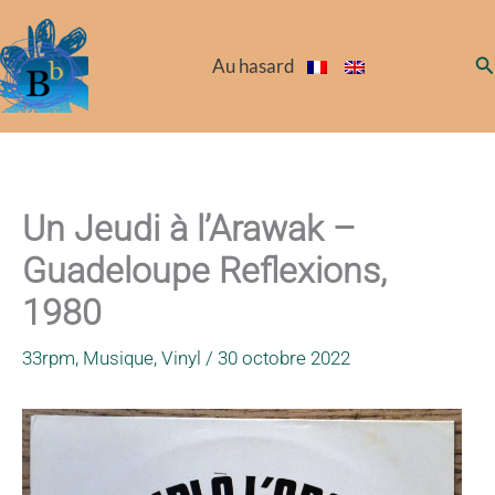
Aller
au
Re
Au hasard
contenu
Un Jeudi à l’Arawak –
Guadeloupe Reflexions,
1980
33rpm
,
Musique
,
Vinyl
/
30 octobre 2022