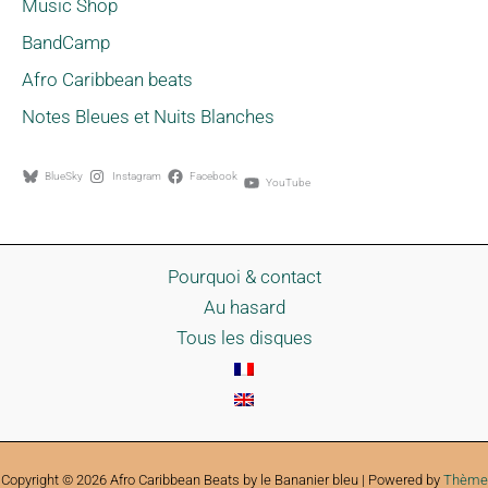
Music Shop
BandCamp
Afro Caribbean beats
Notes Bleues et Nuits Blanches
BlueSky
Instagram
Facebook
YouTube
Pourquoi & contact
Au hasard
Tous les disques
Copyright © 2026 Afro Caribbean Beats by le Bananier bleu | Powered by
Thème