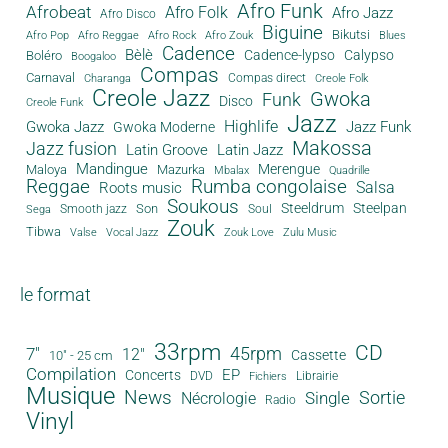
Afro Funk
Afrobeat
Afro Folk
Afro Jazz
Afro Disco
Biguine
Bikutsi
Afro Pop
Afro Reggae
Afro Rock
Afro Zouk
Blues
Cadence
Bèlè
Cadence-lypso
Calypso
Boléro
Boogaloo
Compas
Carnaval
Compas direct
Charanga
Creole Folk
Creole Jazz
Gwoka
Funk
Disco
Creole Funk
Jazz
Gwoka Jazz
Highlife
Jazz Funk
Gwoka Moderne
Makossa
Jazz fusion
Latin Groove
Latin Jazz
Mandingue
Merengue
Maloya
Mazurka
Mbalax
Quadrille
Reggae
Rumba congolaise
Salsa
Roots music
Soukous
Steeldrum
Steelpan
Son
Smooth jazz
Soul
Sega
Zouk
Tibwa
Valse
Vocal Jazz
Zouk Love
Zulu Music
le format
33rpm
CD
45rpm
7"
12"
Cassette
10" - 25 cm
Compilation
EP
Concerts
DVD
Librairie
Fichiers
Musique
News
Sortie
Single
Nécrologie
Radio
Vinyl