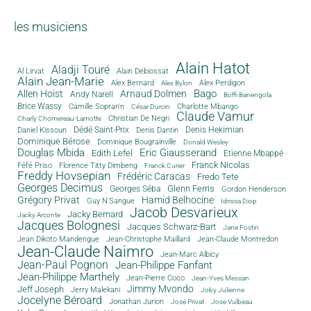
les musiciens
Alain Hatot
Aladji Touré
Al Lirvat
Alain Debiossat
Alain Jean-Marie
Alex Bernard
Alex Perdigon
Alex Bylon
Bago
Allen Hoist
Arnaud Dolmen
Andy Narell
Boffi Banengola
Brice Wassy
Camille Sopran'n
Charlotte Mbango
César Durcin
Claude Vamur
Christian De Negri
Charly Chomereau-Lamotte
Dédé Saint-Prix
Denis Dantin
Denis Hekimian
Daniel Kissoun
Dominique Bérose
Dominique Bougrainville
Donald Wesley
Douglas Mbida
Eric Giausserand
Edith Lefel
Etienne Mbappé
Franck Nicolas
Féfé Priso
Florence Titty Dimbeng
Franck Curier
Freddy Hovsepian
Frédéric Caracas
Fredo Tete
Georges Decimus
Glenn Ferris
Georges Séba
Gordon Henderson
Grégory Privat
Hamid Belhocine
Guy N'Sangue
Idrissa Diop
Jacob Desvarieux
Jacky Bernard
Jacky Arconte
Jacques Bolognesi
Jacques Schwarz-Bart
Jane Fostin
Jean Dikoto Mandengue
Jean-Christophe Maillard
Jean-Claude Montredon
Jean-Claude Naimro
Jean-Marc Albicy
Jean-Paul Pognon
Jean-Philippe Fanfant
Jean-Philippe Marthely
Jean-Pierre Coco
Jean-Yves Messan
Jimmy Mvondo
Jeff Joseph
Jerry Malekani
Joby Julienne
Jocelyne Béroard
Jonathan Jurion
José Privat
Jose Vulbeau