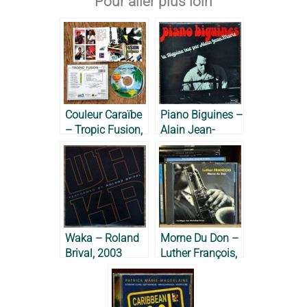
Pour aller plus loin
Couleur Caraïbe
Piano Biguines –
– Tropic Fusion,
Alain Jean-
1992
Marie, 1969
Waka – Roland
Morne Du Don –
Brival, 2003
Luther François,
1989