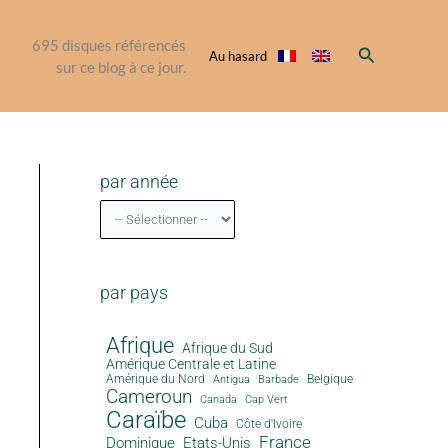
695
disques référencés
Rechercher
Au hasard
sur ce blog à ce jour.
par année
par pays
Afrique
Afrique du Sud
Amérique Centrale et Latine
Amérique du Nord
Antigua
Belgique
Barbade
Cameroun
Canada
Cap Vert
Caraïbe
Cuba
Côte d'Ivoire
France
Dominique
Etats-Unis