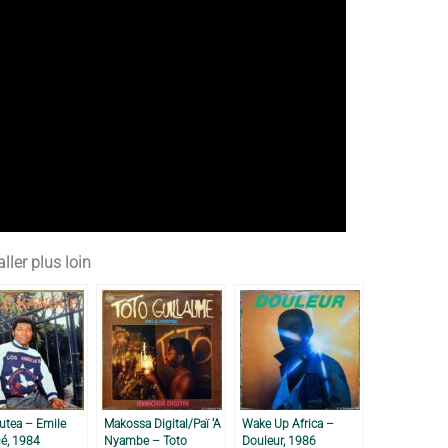
ller plus loin
utea – Emile
Makossa Digital/Paï ‘A
Wake Up Africa –
é, 1984
Nyambe – Toto
Douleur, 1986