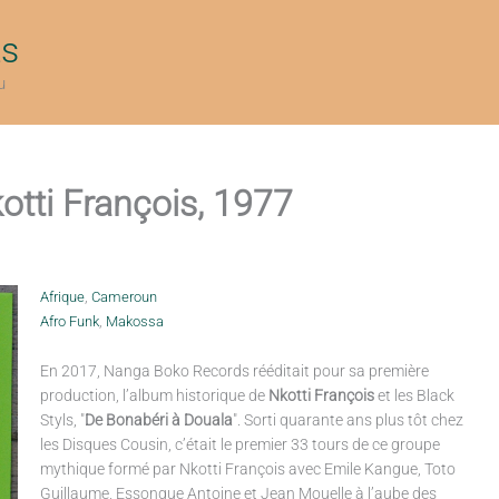
ts
u
otti François, 1977
Afrique
,
Cameroun
Afro Funk
,
Makossa
En 2017, Nanga Boko Records rééditait pour sa première
production, l’album historique de
Nkotti François
et les Black
Styls, "
De Bonabéri à Douala
". Sorti quarante ans plus tôt chez
les Disques Cousin, c’était le premier 33 tours de ce groupe
mythique formé par Nkotti François avec Emile Kangue, Toto
Guillaume, Essongue Antoine et Jean Mouelle à l’aube des