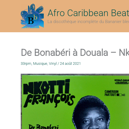
Aller
au
Afro Caribbean Bea
contenu
La discothèque incomplète du Bananier ble
De Bonabéri à Douala – Nk
33rpm
,
Musique
,
Vinyl
/
24 août 2021