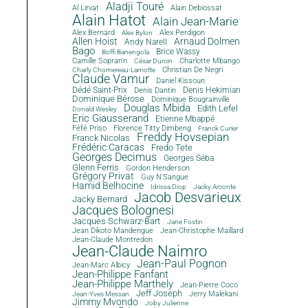
Aladji Touré
Al Lirvat
Alain Debiossat
Alain Hatot
Alain Jean-Marie
Alex Bernard
Alex Perdigon
Alex Bylon
Allen Hoist
Arnaud Dolmen
Andy Narell
Bago
Brice Wassy
Boffi Banengola
Camille Sopran'n
Charlotte Mbango
César Durcin
Christian De Negri
Charly Chomereau-Lamotte
Claude Vamur
Daniel Kissoun
Dédé Saint-Prix
Denis Dantin
Denis Hekimian
Dominique Bérose
Dominique Bougrainville
Douglas Mbida
Edith Lefel
Donald Wesley
Eric Giausserand
Etienne Mbappé
Féfé Priso
Florence Titty Dimbeng
Franck Curier
Freddy Hovsepian
Franck Nicolas
Frédéric Caracas
Fredo Tete
Georges Decimus
Georges Séba
Glenn Ferris
Gordon Henderson
Grégory Privat
Guy N'Sangue
Hamid Belhocine
Idrissa Diop
Jacky Arconte
Jacob Desvarieux
Jacky Bernard
Jacques Bolognesi
Jacques Schwarz-Bart
Jane Fostin
Jean Dikoto Mandengue
Jean-Christophe Maillard
Jean-Claude Montredon
Jean-Claude Naimro
Jean-Paul Pognon
Jean-Marc Albicy
Jean-Philippe Fanfant
Jean-Philippe Marthely
Jean-Pierre Coco
Jeff Joseph
Jerry Malekani
Jean-Yves Messan
Jimmy Mvondo
Joby Julienne