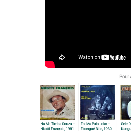
Pour a
Na-Ma-Timba-Souza –
Esi Ma Pula Loko –
Sele D
Nkotti François, 1981
Ebongué Bille, 1980
Kangu