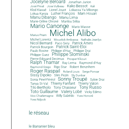
Jocelyne Béroard
Jonathan Jurion
Kako Bessot
José Privat
Jose Vulbeau
Kali
Klod Kiavué
Lionel Jouot
Lokassa Ya Mbongo
Luther François
Mam Houari
Lokua Kanza
Manu Dibango
Manu Lima
Marie-Céline Chroné
Marilou Séba
Mario Canonge
Mario Masse
Michel Alibo
Marius Priam
Michel Lorentz
Moustick Ambassa
Nathalie Jeanlys
Nicol Bernard
Paco Sery
Patrick Artero
Patrick Saint-Eloi
Patrick Bourgoin
Philippe d'Huy
Philippe Drai
Paulo Rosine
Philippe Slominski
Philippe Guez
Pierre-Edouard Decimus
Prosper N'kouri
Ralph Thamar
Ray Lema
Raymond d'Huy
Rigo Star
Robert Benzrihem
Raymond Grego
Roger Raspail
Roland Louis
Serge Ponsar
Sissy Dipoko
Slim Pezin
Sly Dunbar
Sonny Troupé
Sonia Pinel-Féréol
Sylvie Drai
Thierry Fanfant
Tanya St-Val
Thierry Vaton
Tony Russo
Tilo Bertholo
Tony Chasseur
Toto Guillaume
Valery Lobé
Vicky Edimo
Willy Salzédo
Vico Charlemagne
Yves Honoré
Yves Ndjock
le réseau
le Bananier bleu