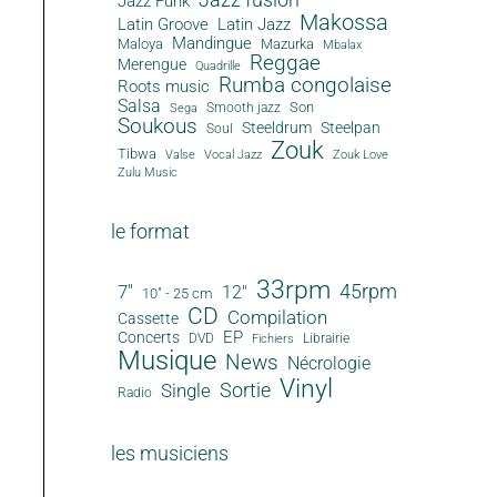
Jazz Funk
Makossa
Latin Groove
Latin Jazz
Mandingue
Maloya
Mazurka
Mbalax
Reggae
Merengue
Quadrille
Rumba congolaise
Roots music
Salsa
Son
Smooth jazz
Sega
Soukous
Steeldrum
Steelpan
Soul
Zouk
Tibwa
Valse
Vocal Jazz
Zouk Love
Zulu Music
le format
33rpm
45rpm
7"
12"
10" - 25 cm
CD
Compilation
Cassette
EP
Concerts
DVD
Librairie
Fichiers
Musique
News
Nécrologie
Vinyl
Sortie
Single
Radio
les musiciens