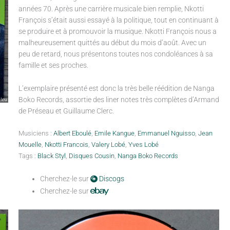
années 70. Après une carrière musicale bien remplie, Nkotti
François s’était aussi essayé à la politique, tout en continuant à
se produire et à promouvoir la musique. Nkotti François nous a
malheureusement quittés au début du mois d’août. Avec un
peu de retard, nous présentons toutes nos condoléances à sa
famille et ses proches.
L’exemplaire présenté est donc la très belle réédition de Nanga
Boko Records, assortie des liner notes très complètes d’Armand
de Préseau et Guillaume Clerc.
Musiciens :
Albert Eboulé
,
Emile Kangue
,
Emmanuel Nguisso
,
Jean
Mouelle
,
Nkotti Francois
,
Valery Lobé
,
Yves Lobé
Tags :
Black Styl
,
Disques Cousin
,
Nanga Boko Records
Cherchez-le sur
Discogs
Cherchez-le sur