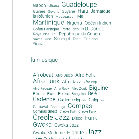
Guadeloupe
Gabon
Ghana
Haïti
Jamaïque
Guinée
Guyane
Guyana
la Réunion
Mali
Madagascar
Martinique
Nigeria
Océan Indien
RD Congo
Océan Pacifique
Porto Rico
République du Congo
Royaume Uni
Sénégal
Tahiti
Trinidad
Sainte Lucie
Vietnam
la musique
Afrobeat
Afro Folk
Afro Disco
Afro Funk
Afro Jazz
Afro Pop
Biguine
Afro Reggae
Afro Rock
Afro Zouk
Bèlè
Bikutsi
Boléro
Blues
Boogaloo
Cadence
Cadence-lypso
Calypso
Compas
Carnaval
Charanga
Compas direct
Creole Folk
Creole Funk
Creole Jazz
Funk
Disco
Gwoka
Gwoka Jazz
Jazz
Highlife
Gwoka Moderne
Jazz fusion