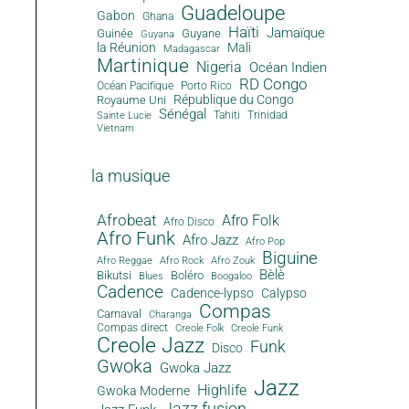
Guadeloupe
Gabon
Ghana
Haïti
Jamaïque
Guinée
Guyane
Guyana
la Réunion
Mali
Madagascar
Martinique
Nigeria
Océan Indien
RD Congo
Océan Pacifique
Porto Rico
République du Congo
Royaume Uni
Sénégal
Tahiti
Trinidad
Sainte Lucie
Vietnam
la musique
Afrobeat
Afro Folk
Afro Disco
Afro Funk
Afro Jazz
Afro Pop
Biguine
Afro Reggae
Afro Rock
Afro Zouk
Bèlè
Bikutsi
Boléro
Blues
Boogaloo
Cadence
Cadence-lypso
Calypso
Compas
Carnaval
Charanga
Compas direct
Creole Folk
Creole Funk
Creole Jazz
Funk
Disco
Gwoka
Gwoka Jazz
Jazz
Highlife
Gwoka Moderne
Jazz fusion