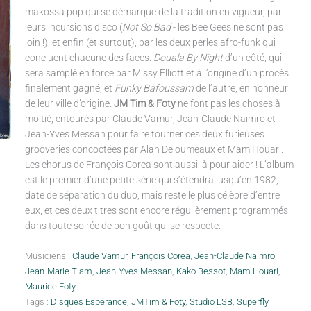
makossa pop qui se démarque de la tradition en vigueur, par
leurs incursions disco (
Not So Bad
- les Bee Gees ne sont pas
loin !), et enfin (et surtout), par les deux perles afro-funk qui
concluent chacune des faces.
Douala By Night
d’un côté, qui
sera samplé en force par Missy Elliott et à l’origine d’un procès
finalement gagné, et
Funky Bafoussam
de l’autre, en honneur
de leur ville d’origine.
JM Tim & Foty
ne font pas les choses à
moitié, entourés par Claude Vamur, Jean-Claude Naimro et
Jean-Yves Messan pour faire tourner ces deux furieuses
grooveries concoctées par Alan Deloumeaux et Mam Houari.
Les chorus de François Corea sont aussi là pour aider ! L’album
est le premier d’une petite série qui s’étendra jusqu’en 1982,
date de séparation du duo, mais reste le plus célèbre d’entre
eux, et ces deux titres sont encore régulièrement programmés
dans toute soirée de bon goût qui se respecte.
Musiciens :
Claude Vamur
,
François Corea
,
Jean-Claude Naimro
,
Jean-Marie Tiam
,
Jean-Yves Messan
,
Kako Bessot
,
Mam Houari
,
Maurice Foty
Tags :
Disques Espérance
,
JMTim & Foty
,
Studio LSB
,
Superfly