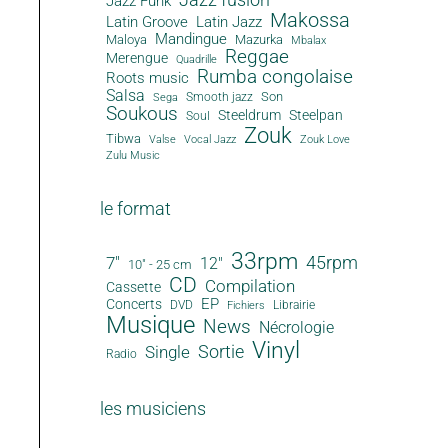
Jazz Funk
Makossa
Latin Groove
Latin Jazz
Mandingue
Maloya
Mazurka
Mbalax
Reggae
Merengue
Quadrille
Rumba congolaise
Roots music
Salsa
Son
Smooth jazz
Sega
Soukous
Steeldrum
Steelpan
Soul
Zouk
Tibwa
Valse
Vocal Jazz
Zouk Love
Zulu Music
le format
33rpm
45rpm
7"
12"
10" - 25 cm
CD
Compilation
Cassette
EP
Concerts
DVD
Librairie
Fichiers
Musique
News
Nécrologie
Vinyl
Sortie
Single
Radio
les musiciens