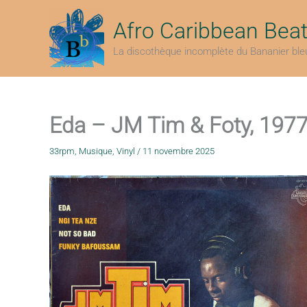
Aller
au
Afro Caribbean Bea
contenu
La discothèque incomplète du Bananier ble
Eda – JM Tim & Foty, 197
33rpm
,
Musique
,
Vinyl
/
11 novembre 2025