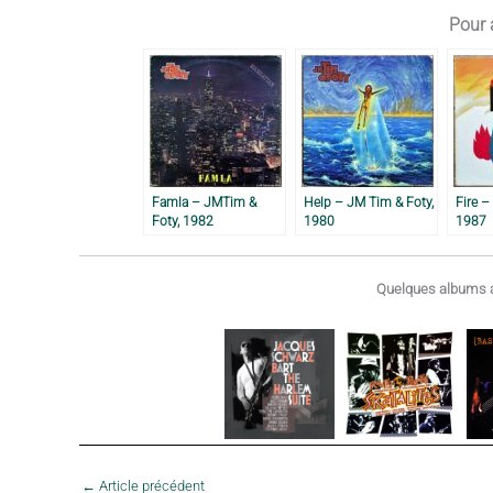
Pour a
Famla – JMTim &
Help – JM Tim & Foty,
Fire –
Foty, 1982
1980
1987
Quelques albums a
←
Article précédent