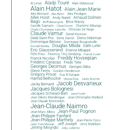
Aladji Touré
Al Lirvat
Alain Debiossat
Alain Hatot
Alain Jean-Marie
Alex Bernard
Alex Perdigon
Alex Bylon
Allen Hoist
Arnaud Dolmen
Andy Narell
Bago
Brice Wassy
Boffi Banengola
Camille Sopran'n
Charlotte Mbango
César Durcin
Christian De Negri
Charly Chomereau-Lamotte
Claude Vamur
Daniel Kissoun
Dédé Saint-Prix
Denis Dantin
Denis Hekimian
Dominique Bérose
Dominique Bougrainville
Douglas Mbida
Edith Lefel
Donald Wesley
Eric Giausserand
Etienne Mbappé
Féfé Priso
Florence Titty Dimbeng
Franck Curier
Freddy Hovsepian
Franck Nicolas
Frédéric Caracas
Fredo Tete
Georges Decimus
Georges Séba
Glenn Ferris
Gordon Henderson
Grégory Privat
Guy N'Sangue
Hamid Belhocine
Idrissa Diop
Jacky Arconte
Jacob Desvarieux
Jacky Bernard
Jacques Bolognesi
Jacques Schwarz-Bart
Jane Fostin
Jean Dikoto Mandengue
Jean-Christophe Maillard
Jean-Claude Montredon
Jean-Claude Naimro
Jean-Paul Pognon
Jean-Marc Albicy
Jean-Philippe Fanfant
Jean-Philippe Marthely
Jean-Pierre Coco
Jeff Joseph
Jerry Malekani
Jean-Yves Messan
Jimmy Mvondo
Joby Julienne