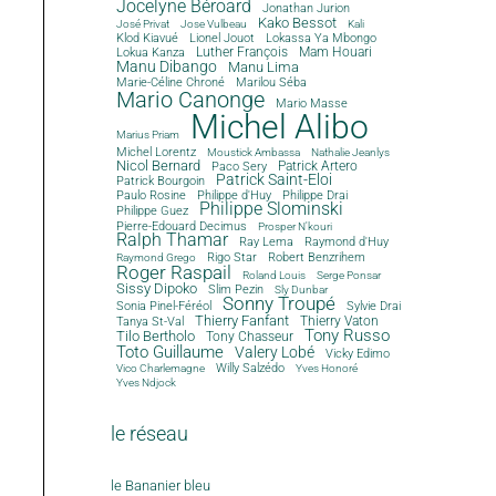
Jocelyne Béroard
Jonathan Jurion
Kako Bessot
José Privat
Jose Vulbeau
Kali
Klod Kiavué
Lionel Jouot
Lokassa Ya Mbongo
Luther François
Mam Houari
Lokua Kanza
Manu Dibango
Manu Lima
Marie-Céline Chroné
Marilou Séba
Mario Canonge
Mario Masse
Michel Alibo
Marius Priam
Michel Lorentz
Moustick Ambassa
Nathalie Jeanlys
Nicol Bernard
Paco Sery
Patrick Artero
Patrick Saint-Eloi
Patrick Bourgoin
Philippe d'Huy
Philippe Drai
Paulo Rosine
Philippe Slominski
Philippe Guez
Pierre-Edouard Decimus
Prosper N'kouri
Ralph Thamar
Ray Lema
Raymond d'Huy
Rigo Star
Robert Benzrihem
Raymond Grego
Roger Raspail
Roland Louis
Serge Ponsar
Sissy Dipoko
Slim Pezin
Sly Dunbar
Sonny Troupé
Sonia Pinel-Féréol
Sylvie Drai
Thierry Fanfant
Tanya St-Val
Thierry Vaton
Tony Russo
Tilo Bertholo
Tony Chasseur
Toto Guillaume
Valery Lobé
Vicky Edimo
Willy Salzédo
Vico Charlemagne
Yves Honoré
Yves Ndjock
le réseau
le Bananier bleu