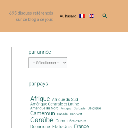
695
disques référencés
Rechercher
Au hasard
sur ce blog à ce jour.
par année
par pays
Afrique
Afrique du Sud
Amérique Centrale et Latine
Amérique du Nord
Antigua
Belgique
Barbade
Cameroun
Canada
Cap Vert
Caraïbe
Cuba
Côte d'Ivoire
France
Dominique
Etats-Unis