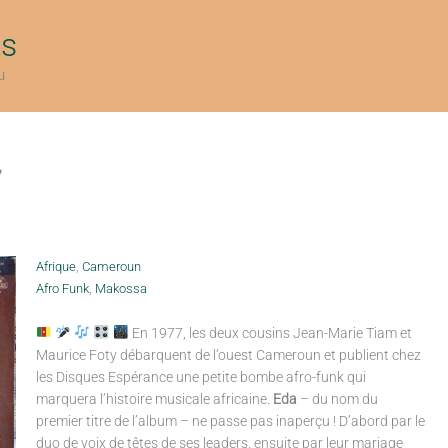
ts
u
7
Afrique
,
Cameroun
Afro Funk
,
Makossa
En 1977, les deux cousins Jean-Marie Tiam et
Maurice Foty débarquent de l’ouest Cameroun et publient chez
les Disques Espérance une petite bombe afro-funk qui
marquera l’histoire musicale africaine.
Eda
– du nom du
premier titre de l’album – ne passe pas inaperçu ! D’abord par le
duo de voix de têtes de ses leaders, ensuite par leur mariage