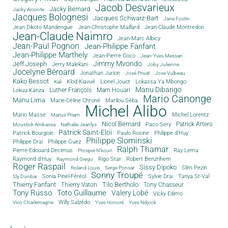
Jacob Desvarieux
Jacky Bernard
Jacky Arconte
Jacques Bolognesi
Jacques Schwarz-Bart
Jane Fostin
Jean Dikoto Mandengue
Jean-Christophe Maillard
Jean-Claude Montredon
Jean-Claude Naimro
Jean-Marc Albicy
Jean-Paul Pognon
Jean-Philippe Fanfant
Jean-Philippe Marthely
Jean-Pierre Coco
Jean-Yves Messan
Jimmy Mvondo
Jeff Joseph
Jerry Malekani
Joby Julienne
Jocelyne Béroard
Jonathan Jurion
José Privat
Jose Vulbeau
Kako Bessot
Klod Kiavué
Lionel Jouot
Lokassa Ya Mbongo
Kali
Manu Dibango
Luther François
Mam Houari
Lokua Kanza
Mario Canonge
Manu Lima
Marie-Céline Chroné
Marilou Séba
Michel Alibo
Michel Lorentz
Mario Masse
Marius Priam
Nicol Bernard
Paco Sery
Patrick Artero
Moustick Ambassa
Nathalie Jeanlys
Patrick Saint-Eloi
Patrick Bourgoin
Philippe d'Huy
Paulo Rosine
Philippe Slominski
Philippe Drai
Philippe Guez
Ralph Thamar
Pierre-Edouard Decimus
Ray Lema
Prosper N'kouri
Rigo Star
Raymond d'Huy
Robert Benzrihem
Raymond Grego
Roger Raspail
Sissy Dipoko
Slim Pezin
Roland Louis
Serge Ponsar
Sonny Troupé
Tanya St-Val
Sonia Pinel-Féréol
Sylvie Drai
Sly Dunbar
Thierry Fanfant
Tilo Bertholo
Thierry Vaton
Tony Chasseur
Tony Russo
Toto Guillaume
Valery Lobé
Vicky Edimo
Willy Salzédo
Vico Charlemagne
Yves Honoré
Yves Ndjock