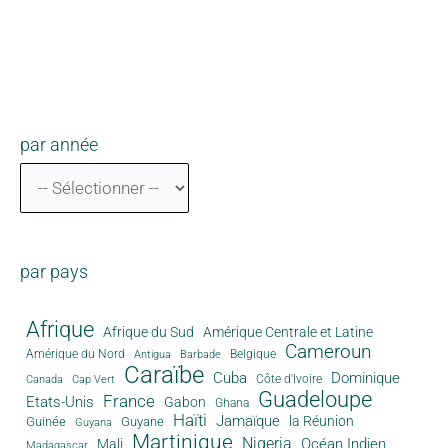
par année
par pays
Afrique
Afrique du Sud
Amérique Centrale et Latine
Cameroun
Amérique du Nord
Antigua
Belgique
Barbade
Caraïbe
Cuba
Dominique
Canada
Côte d'Ivoire
Cap Vert
Guadeloupe
France
Etats-Unis
Gabon
Ghana
Haïti
Jamaïque
la Réunion
Guinée
Guyane
Guyana
Martinique
Nigeria
Océan Indien
Mali
Madagascar