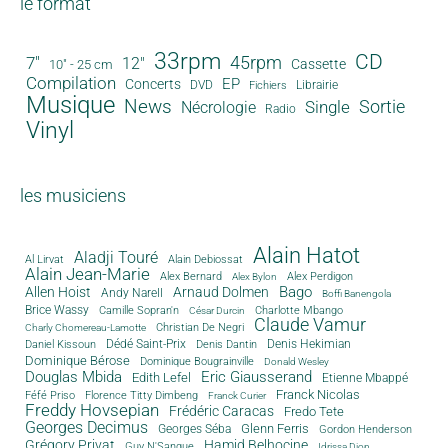
le format
33rpm
CD
45rpm
7"
12"
Cassette
10" - 25 cm
Compilation
EP
Concerts
DVD
Librairie
Fichiers
Musique
News
Sortie
Single
Nécrologie
Radio
Vinyl
les musiciens
Alain Hatot
Aladji Touré
Al Lirvat
Alain Debiossat
Alain Jean-Marie
Alex Bernard
Alex Perdigon
Alex Bylon
Bago
Allen Hoist
Arnaud Dolmen
Andy Narell
Boffi Banengola
Brice Wassy
Camille Sopran'n
Charlotte Mbango
César Durcin
Claude Vamur
Christian De Negri
Charly Chomereau-Lamotte
Dédé Saint-Prix
Denis Dantin
Denis Hekimian
Daniel Kissoun
Dominique Bérose
Dominique Bougrainville
Donald Wesley
Douglas Mbida
Eric Giausserand
Edith Lefel
Etienne Mbappé
Franck Nicolas
Féfé Priso
Florence Titty Dimbeng
Franck Curier
Freddy Hovsepian
Frédéric Caracas
Fredo Tete
Georges Decimus
Glenn Ferris
Georges Séba
Gordon Henderson
Grégory Privat
Hamid Belhocine
Guy N'Sangue
Idrissa Diop