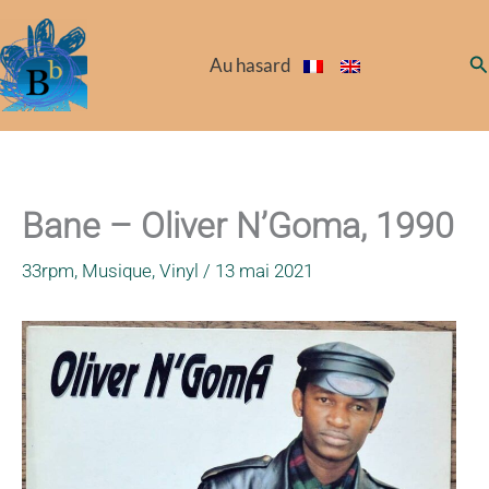
Aller
au
Re
Au hasard
contenu
Bane – Oliver N’Goma, 1990
33rpm
,
Musique
,
Vinyl
/
13 mai 2021