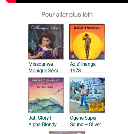
Pour aller plus loin
Missounwa –
Aziz’ Inanga –
Monique Séka,
1978
1989
Jah Glory ! –
Ogene Super
Alpha Blondy
Sound – Oliver
and the Natty
de Coque, 1977