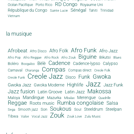
RD Congo
Royaume Uni
Océan Pacifique
Porto Rico
Sénégal
République du Congo
Tahiti
Trinidad
Sainte Lucie
Vietnam
la musique
Afro Funk
Afrobeat
Afro Folk
Afro Jazz
Afro Disco
Biguine
Bikutsi
Afro Pop
Afro Reggae
Afro Rock
Afro Zouk
Blues
Cadence
Bèlè
Cadence-lypso
Calypso
Boléro
Boogaloo
Compas
Carnaval
Compas direct
Charanga
Creole Folk
Creole Jazz
Gwoka
Funk
Disco
Creole Funk
Jazz
Gwoka Jazz
Highlife
Jazz Funk
Gwoka Moderne
Makossa
Jazz fusion
Latin Groove
Latin Jazz
Mandingue
Merengue
Maloya
Mazurka
Mbalax
Quadrille
Reggae
Rumba congolaise
Salsa
Roots music
Soukous
Steeldrum
Steelpan
Son
Smooth jazz
Soul
Sega
Zouk
Tibwa
Valse
Vocal Jazz
Zouk Love
Zulu Music