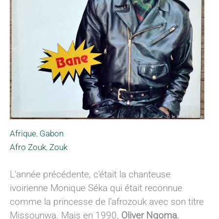
Afrique
,
Gabon
Afro Zouk
,
Zouk
L’année précédente, c’était la chanteuse
ivoirienne Monique Séka qui était reconnue
comme la princesse de l’afrozouk avec son titre
Missounwa. Mais en 1990,
Oliver Ngoma
,