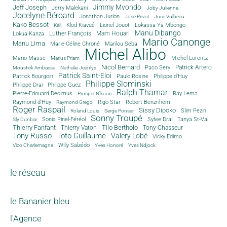
Jimmy Mvondo
Jeff Joseph
Jerry Malekani
Joby Julienne
Jocelyne Béroard
Jonathan Jurion
José Privat
Jose Vulbeau
Kako Bessot
Klod Kiavué
Lionel Jouot
Lokassa Ya Mbongo
Kali
Manu Dibango
Luther François
Mam Houari
Lokua Kanza
Mario Canonge
Manu Lima
Marie-Céline Chroné
Marilou Séba
Michel Alibo
Michel Lorentz
Mario Masse
Marius Priam
Nicol Bernard
Paco Sery
Patrick Artero
Moustick Ambassa
Nathalie Jeanlys
Patrick Saint-Eloi
Patrick Bourgoin
Philippe d'Huy
Paulo Rosine
Philippe Slominski
Philippe Drai
Philippe Guez
Ralph Thamar
Pierre-Edouard Decimus
Ray Lema
Prosper N'kouri
Rigo Star
Raymond d'Huy
Robert Benzrihem
Raymond Grego
Roger Raspail
Sissy Dipoko
Slim Pezin
Roland Louis
Serge Ponsar
Sonny Troupé
Tanya St-Val
Sonia Pinel-Féréol
Sylvie Drai
Sly Dunbar
Thierry Fanfant
Tilo Bertholo
Thierry Vaton
Tony Chasseur
Tony Russo
Toto Guillaume
Valery Lobé
Vicky Edimo
Willy Salzédo
Vico Charlemagne
Yves Honoré
Yves Ndjock
le réseau
le Bananier bleu
l'Agence