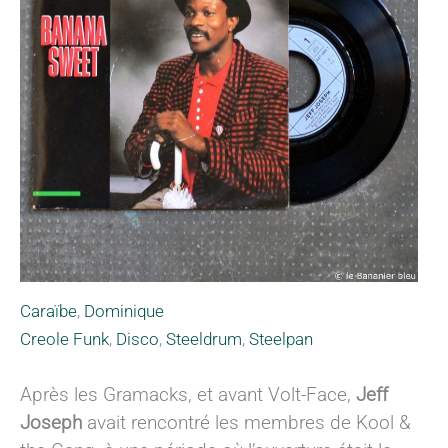
Caraïbe
,
Dominique
Creole Funk
,
Disco
,
Steeldrum
,
Steelpan
Après les Gramacks, et avant Volt-Face,
Jeff
Joseph
avait rencontré les membres de Kool &