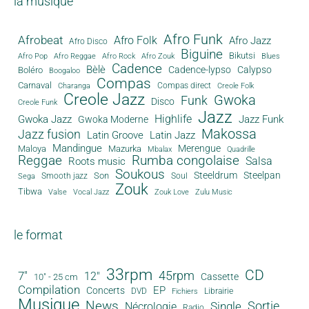
la musique
Afro Funk
Afrobeat
Afro Folk
Afro Jazz
Afro Disco
Biguine
Bikutsi
Afro Pop
Afro Reggae
Afro Rock
Afro Zouk
Blues
Cadence
Bèlè
Cadence-lypso
Calypso
Boléro
Boogaloo
Compas
Carnaval
Compas direct
Charanga
Creole Folk
Creole Jazz
Gwoka
Funk
Disco
Creole Funk
Jazz
Gwoka Jazz
Highlife
Jazz Funk
Gwoka Moderne
Makossa
Jazz fusion
Latin Groove
Latin Jazz
Mandingue
Merengue
Maloya
Mazurka
Mbalax
Quadrille
Reggae
Rumba congolaise
Salsa
Roots music
Soukous
Steeldrum
Steelpan
Son
Smooth jazz
Soul
Sega
Zouk
Tibwa
Valse
Vocal Jazz
Zouk Love
Zulu Music
le format
33rpm
CD
45rpm
7"
12"
Cassette
10" - 25 cm
Compilation
EP
Concerts
DVD
Librairie
Fichiers
Musique
News
Sortie
Single
Nécrologie
Radio