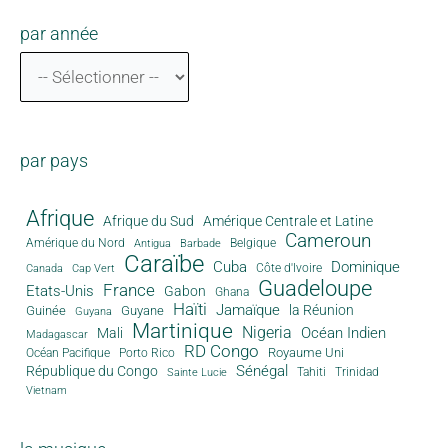
par année
par pays
Afrique
Afrique du Sud
Amérique Centrale et Latine
Cameroun
Amérique du Nord
Antigua
Belgique
Barbade
Caraïbe
Cuba
Dominique
Canada
Côte d'Ivoire
Cap Vert
Guadeloupe
France
Etats-Unis
Gabon
Ghana
Haïti
Jamaïque
la Réunion
Guinée
Guyane
Guyana
Martinique
Nigeria
Océan Indien
Mali
Madagascar
RD Congo
Royaume Uni
Océan Pacifique
Porto Rico
Sénégal
République du Congo
Tahiti
Trinidad
Sainte Lucie
Vietnam