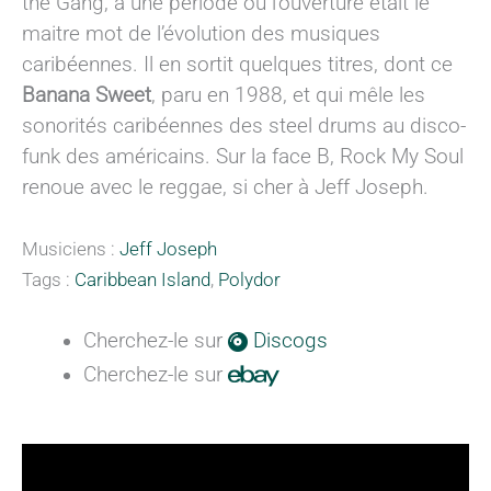
the Gang, à une période où l’ouverture était le
maitre mot de l’évolution des musiques
caribéennes. Il en sortit quelques titres, dont ce
Banana Sweet
, paru en 1988, et qui mêle les
sonorités caribéennes des steel drums au disco-
funk des américains. Sur la face B, Rock My Soul
renoue avec le reggae, si cher à Jeff Joseph.
Musiciens :
Jeff Joseph
Tags :
Caribbean Island
,
Polydor
Cherchez-le sur
Discogs
Cherchez-le sur