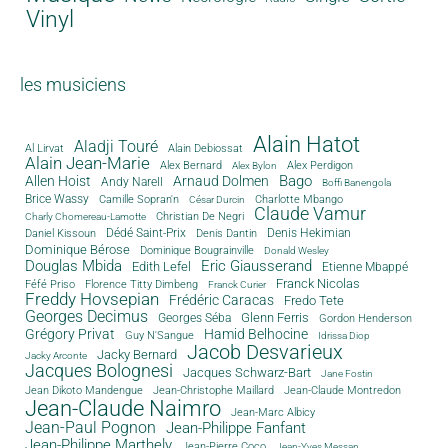
Vinyl
les musiciens
Alain Hatot
Aladji Touré
Al Lirvat
Alain Debiossat
Alain Jean-Marie
Alex Bernard
Alex Perdigon
Alex Bylon
Bago
Allen Hoist
Arnaud Dolmen
Andy Narell
Boffi Banengola
Brice Wassy
Camille Sopran'n
Charlotte Mbango
César Durcin
Claude Vamur
Christian De Negri
Charly Chomereau-Lamotte
Dédé Saint-Prix
Denis Dantin
Denis Hekimian
Daniel Kissoun
Dominique Bérose
Dominique Bougrainville
Donald Wesley
Douglas Mbida
Eric Giausserand
Edith Lefel
Etienne Mbappé
Franck Nicolas
Féfé Priso
Florence Titty Dimbeng
Franck Curier
Freddy Hovsepian
Frédéric Caracas
Fredo Tete
Georges Decimus
Glenn Ferris
Georges Séba
Gordon Henderson
Grégory Privat
Hamid Belhocine
Guy N'Sangue
Idrissa Diop
Jacob Desvarieux
Jacky Bernard
Jacky Arconte
Jacques Bolognesi
Jacques Schwarz-Bart
Jane Fostin
Jean Dikoto Mandengue
Jean-Christophe Maillard
Jean-Claude Montredon
Jean-Claude Naimro
Jean-Marc Albicy
Jean-Paul Pognon
Jean-Philippe Fanfant
Jean-Philippe Marthely
Jean-Pierre Coco
Jean-Yves Messan