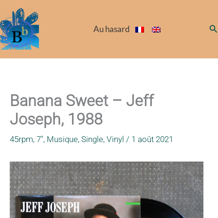
Aller
au
Re
Au hasard
contenu
Banana Sweet – Jeff
Joseph, 1988
45rpm
,
7"
,
Musique
,
Single
,
Vinyl
/
1 août 2021