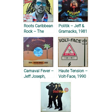
Roots Caribbean
Politik – Jeff &
Rock – The
Gramacks, 1981
Gramacks feat.
Jeff Joseph,
1984
Carnaval Fever –
Haute Tension –
Jeff Joseph,
Volt-Face, 1990
1985