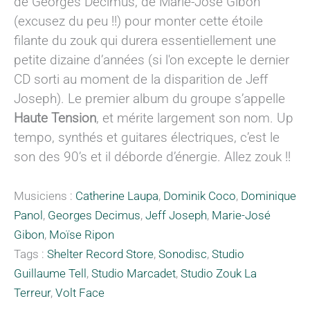
de Georges Décimus, de Marie-José Gibon
(excusez du peu !!) pour monter cette étoile
filante du zouk qui durera essentiellement une
petite dizaine d’années (si l'on excepte le dernier
CD sorti au moment de la disparition de Jeff
Joseph). Le premier album du groupe s’appelle
Haute Tension
, et mérite largement son nom. Up
tempo, synthés et guitares électriques, c’est le
son des 90’s et il déborde d’énergie. Allez zouk !!
Musiciens :
Catherine Laupa
,
Dominik Coco
,
Dominique
Panol
,
Georges Decimus
,
Jeff Joseph
,
Marie-José
Gibon
,
Moïse Ripon
Tags :
Shelter Record Store
,
Sonodisc
,
Studio
Guillaume Tell
,
Studio Marcadet
,
Studio Zouk La
Terreur
,
Volt Face