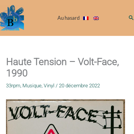
Aller
au
Re
Au hasard
contenu
Haute Tension – Volt-Face,
1990
33rpm
,
Musique
,
Vinyl
/
20 décembre 2022