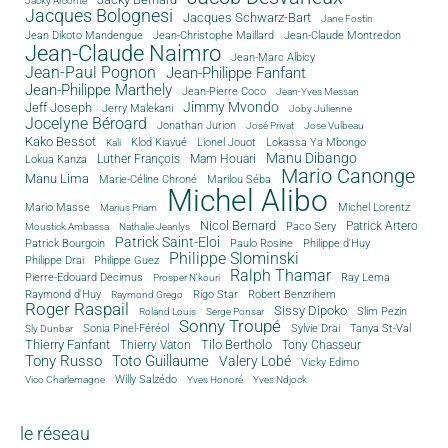
Jacky Arconte
Jacques Bolognesi
Jacques Schwarz-Bart
Jane Fostin
Jean Dikoto Mandengue
Jean-Christophe Maillard
Jean-Claude Montredon
Jean-Claude Naimro
Jean-Marc Albicy
Jean-Paul Pognon
Jean-Philippe Fanfant
Jean-Philippe Marthely
Jean-Pierre Coco
Jean-Yves Messan
Jimmy Mvondo
Jeff Joseph
Jerry Malekani
Joby Julienne
Jocelyne Béroard
Jonathan Jurion
José Privat
Jose Vulbeau
Kako Bessot
Klod Kiavué
Lionel Jouot
Lokassa Ya Mbongo
Kali
Manu Dibango
Luther François
Mam Houari
Lokua Kanza
Mario Canonge
Manu Lima
Marie-Céline Chroné
Marilou Séba
Michel Alibo
Michel Lorentz
Mario Masse
Marius Priam
Nicol Bernard
Paco Sery
Patrick Artero
Moustick Ambassa
Nathalie Jeanlys
Patrick Saint-Eloi
Patrick Bourgoin
Philippe d'Huy
Paulo Rosine
Philippe Slominski
Philippe Drai
Philippe Guez
Ralph Thamar
Pierre-Edouard Decimus
Ray Lema
Prosper N'kouri
Rigo Star
Raymond d'Huy
Robert Benzrihem
Raymond Grego
Roger Raspail
Sissy Dipoko
Slim Pezin
Roland Louis
Serge Ponsar
Sonny Troupé
Tanya St-Val
Sonia Pinel-Féréol
Sylvie Drai
Sly Dunbar
Thierry Fanfant
Tilo Bertholo
Thierry Vaton
Tony Chasseur
Tony Russo
Toto Guillaume
Valery Lobé
Vicky Edimo
Willy Salzédo
Vico Charlemagne
Yves Honoré
Yves Ndjock
le réseau