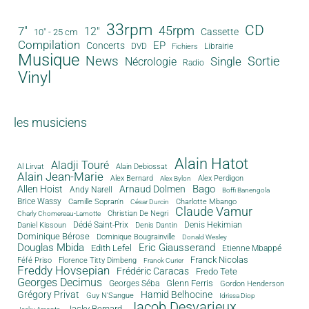
33rpm
CD
45rpm
7"
12"
Cassette
10" - 25 cm
Compilation
EP
Concerts
DVD
Librairie
Fichiers
Musique
News
Sortie
Single
Nécrologie
Radio
Vinyl
les musiciens
Alain Hatot
Aladji Touré
Al Lirvat
Alain Debiossat
Alain Jean-Marie
Alex Bernard
Alex Perdigon
Alex Bylon
Bago
Allen Hoist
Arnaud Dolmen
Andy Narell
Boffi Banengola
Brice Wassy
Camille Sopran'n
Charlotte Mbango
César Durcin
Claude Vamur
Christian De Negri
Charly Chomereau-Lamotte
Dédé Saint-Prix
Denis Dantin
Denis Hekimian
Daniel Kissoun
Dominique Bérose
Dominique Bougrainville
Donald Wesley
Douglas Mbida
Eric Giausserand
Edith Lefel
Etienne Mbappé
Franck Nicolas
Féfé Priso
Florence Titty Dimbeng
Franck Curier
Freddy Hovsepian
Frédéric Caracas
Fredo Tete
Georges Decimus
Glenn Ferris
Georges Séba
Gordon Henderson
Grégory Privat
Hamid Belhocine
Guy N'Sangue
Idrissa Diop
Jacob Desvarieux
Jacky Bernard