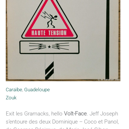
Caraïbe
,
Guadeloupe
Zouk
Exit les Gramacks, hello
Volt-Face
. Jeff Joseph
s’entoure des deux Dominique – Coco et Panol,