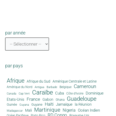
par année
par pays
Afrique
Afrique du Sud
Amérique Centrale et Latine
Cameroun
Amérique du Nord
Antigua
Belgique
Barbade
Caraïbe
Cuba
Dominique
Canada
Côte d'Ivoire
Cap Vert
Guadeloupe
France
Etats-Unis
Gabon
Ghana
Haïti
Jamaïque
la Réunion
Guinée
Guyane
Guyana
Martinique
Nigeria
Océan Indien
Mali
Madagascar
RD Congo
Royaume Uni
Océan Pacifique
Porto Rico