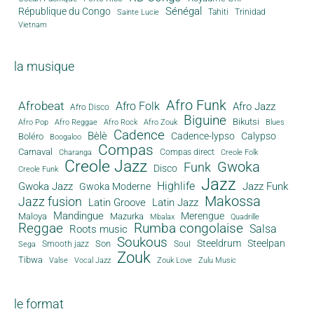
Sénégal
République du Congo
Tahiti
Trinidad
Sainte Lucie
Vietnam
la musique
Afro Funk
Afrobeat
Afro Folk
Afro Jazz
Afro Disco
Biguine
Bikutsi
Afro Pop
Afro Reggae
Afro Rock
Afro Zouk
Blues
Cadence
Bèlè
Cadence-lypso
Calypso
Boléro
Boogaloo
Compas
Carnaval
Compas direct
Charanga
Creole Folk
Creole Jazz
Gwoka
Funk
Disco
Creole Funk
Jazz
Gwoka Jazz
Highlife
Jazz Funk
Gwoka Moderne
Makossa
Jazz fusion
Latin Groove
Latin Jazz
Mandingue
Merengue
Maloya
Mazurka
Mbalax
Quadrille
Reggae
Rumba congolaise
Salsa
Roots music
Soukous
Steeldrum
Steelpan
Son
Smooth jazz
Soul
Sega
Zouk
Tibwa
Valse
Vocal Jazz
Zouk Love
Zulu Music
le format