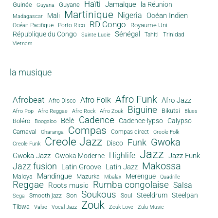
Haïti
Jamaïque
la Réunion
Guinée
Guyane
Guyana
Martinique
Nigeria
Océan Indien
Mali
Madagascar
RD Congo
Royaume Uni
Océan Pacifique
Porto Rico
Sénégal
République du Congo
Tahiti
Trinidad
Sainte Lucie
Vietnam
la musique
Afro Funk
Afrobeat
Afro Folk
Afro Jazz
Afro Disco
Biguine
Bikutsi
Afro Pop
Afro Reggae
Afro Rock
Afro Zouk
Blues
Cadence
Bèlè
Cadence-lypso
Calypso
Boléro
Boogaloo
Compas
Carnaval
Compas direct
Charanga
Creole Folk
Creole Jazz
Gwoka
Funk
Disco
Creole Funk
Jazz
Gwoka Jazz
Highlife
Jazz Funk
Gwoka Moderne
Makossa
Jazz fusion
Latin Groove
Latin Jazz
Mandingue
Merengue
Maloya
Mazurka
Mbalax
Quadrille
Reggae
Rumba congolaise
Salsa
Roots music
Soukous
Steeldrum
Steelpan
Son
Smooth jazz
Soul
Sega
Zouk
Tibwa
Valse
Vocal Jazz
Zouk Love
Zulu Music