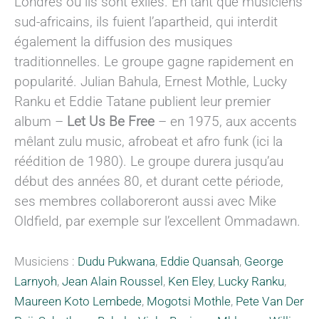
Londres où ils sont exilés. En tant que musiciens
sud-africains, ils fuient l’apartheid, qui interdit
également la diffusion des musiques
traditionnelles. Le groupe gagne rapidement en
popularité. Julian Bahula, Ernest Mothle, Lucky
Ranku et Eddie Tatane publient leur premier
album –
Let Us Be Free
– en 1975, aux accents
mêlant zulu music, afrobeat et afro funk (ici la
réédition de 1980). Le groupe durera jusqu’au
début des années 80, et durant cette période,
ses membres collaboreront aussi avec Mike
Oldfield, par exemple sur l’excellent Ommadawn.
Musiciens :
Dudu Pukwana
,
Eddie Quansah
,
George
Larnyoh
,
Jean Alain Roussel
,
Ken Eley
,
Lucky Ranku
,
Maureen Koto Lembede
,
Mogotsi Mothle
,
Pete Van Der