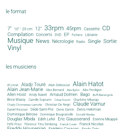
le format
33rpm
CD
45rpm
7"
12"
Cassette
10" - 25 cm
Compilation
EP
Concerts
DVD
Librairie
Fichiers
Musique
News
Sortie
Single
Nécrologie
Radio
Vinyl
les musiciens
Alain Hatot
Aladji Touré
Al Lirvat
Alain Debiossat
Alain Jean-Marie
Alex Bernard
Alex Perdigon
Alex Bylon
Bago
Allen Hoist
Arnaud Dolmen
Andy Narell
Boffi Banengola
Brice Wassy
Camille Sopran'n
Charlotte Mbango
César Durcin
Claude Vamur
Christian De Negri
Charly Chomereau-Lamotte
Dédé Saint-Prix
Denis Dantin
Denis Hekimian
Daniel Kissoun
Dominique Bérose
Dominique Bougrainville
Donald Wesley
Douglas Mbida
Eric Giausserand
Edith Lefel
Etienne Mbappé
Franck Nicolas
Féfé Priso
Florence Titty Dimbeng
Franck Curier
Freddy Hovsepian
Frédéric Caracas
Fredo Tete