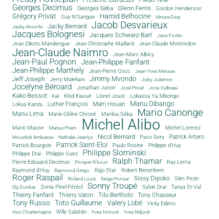
Georges Decimus
Glenn Ferris
Georges Séba
Gordon Henderson
Grégory Privat
Hamid Belhocine
Guy N'Sangue
Idrissa Diop
Jacob Desvarieux
Jacky Bernard
Jacky Arconte
Jacques Bolognesi
Jacques Schwarz-Bart
Jane Fostin
Jean Dikoto Mandengue
Jean-Christophe Maillard
Jean-Claude Montredon
Jean-Claude Naimro
Jean-Marc Albicy
Jean-Paul Pognon
Jean-Philippe Fanfant
Jean-Philippe Marthely
Jean-Pierre Coco
Jean-Yves Messan
Jimmy Mvondo
Jeff Joseph
Jerry Malekani
Joby Julienne
Jocelyne Béroard
Jonathan Jurion
José Privat
Jose Vulbeau
Kako Bessot
Klod Kiavué
Lionel Jouot
Lokassa Ya Mbongo
Kali
Manu Dibango
Luther François
Mam Houari
Lokua Kanza
Mario Canonge
Manu Lima
Marie-Céline Chroné
Marilou Séba
Michel Alibo
Michel Lorentz
Mario Masse
Marius Priam
Nicol Bernard
Paco Sery
Patrick Artero
Moustick Ambassa
Nathalie Jeanlys
Patrick Saint-Eloi
Patrick Bourgoin
Philippe d'Huy
Paulo Rosine
Philippe Slominski
Philippe Drai
Philippe Guez
Ralph Thamar
Pierre-Edouard Decimus
Ray Lema
Prosper N'kouri
Rigo Star
Raymond d'Huy
Robert Benzrihem
Raymond Grego
Roger Raspail
Sissy Dipoko
Slim Pezin
Roland Louis
Serge Ponsar
Sonny Troupé
Tanya St-Val
Sonia Pinel-Féréol
Sylvie Drai
Sly Dunbar
Thierry Fanfant
Tilo Bertholo
Thierry Vaton
Tony Chasseur
Tony Russo
Toto Guillaume
Valery Lobé
Vicky Edimo
Willy Salzédo
Vico Charlemagne
Yves Honoré
Yves Ndjock