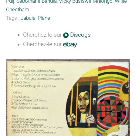
Puij
,
Sebothane Bahula
,
Vicky Busiswe Mhlongo
,
Willie
Cheetham
Tags :
Jabula
,
Pläne
Cherchez-le sur
Discogs
Cherchez-le sur