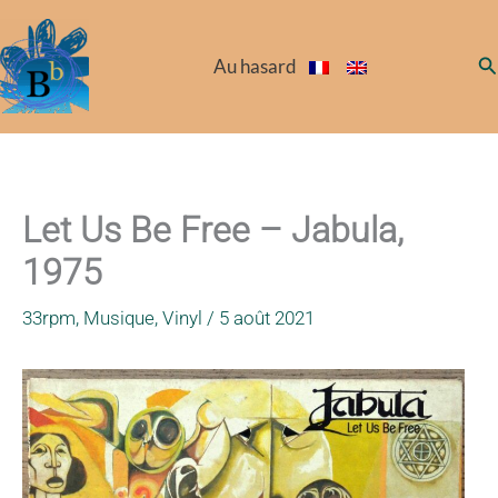
Aller
au
Re
Au hasard
contenu
Let Us Be Free – Jabula,
1975
33rpm
,
Musique
,
Vinyl
/
5 août 2021