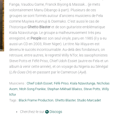
Fanga, Vaudou Game, Franck Biyong & Massak… (je mets
volontairement Manu Dibango à part). Plusieurs de ces
groupes se sont formés autour d’anciens musiciens de Fela
comme Muyiwa Kunnuji & Osemako. C’est aussi le cas de
l’historique
Ghetto Blaster
et de son guitariste emblématique
Kiala Nzavotunga. Le groupe a malheureusement très peu
enregistré, et
People
est son seul vinyle, paru en 1985 (il y a eu
aussi un CD en 2003, River Niger). Le titre
Na Waya
en est
devenu le succès incontournable. Au-delà des fondateurs, on
retrouve, entre autres, le regretté Willy N’for, les saxophonistes
Steve Potts et Féfé Priso, Chief Udoh Essiet (autre ex-Fela et un
album à venir cette année), et on voyage du Nigeria au Sénégal
(
Life Goes On
) en passant par le Cameroun (
Ayé
).
Musiciens :
Chief Udoh Essiet
,
Féfé Priso
,
Kiala Nzavotunga
,
Nicholas
Avom
,
Ntoh Song Frankie
,
Stephan Mikhaël Blaëss
,
Steve Potts
,
Willy
N'for
Tags :
Black Frame Production
,
Ghetto Blaster
,
Studio Marcadet
Cherchez-le sur
Discogs