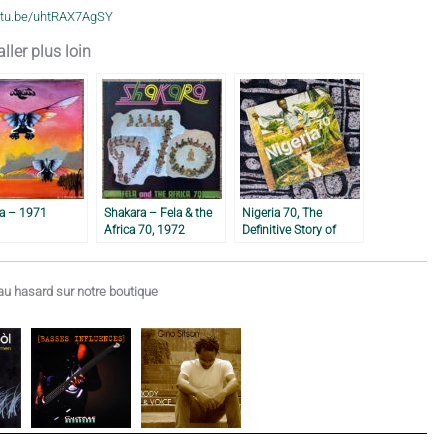
outu.be/uhtRAX7AgSY
ller plus loin
sa – 1971
Shakara – Fela & the
Nigeria 70, The
Africa 70, 1972
Definitive Story of
1970’s Funky Lagos –
2001
u hasard sur notre boutique