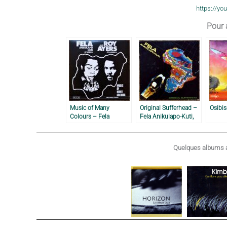
https://y
Pour a
Music of Many
Original Sufferhead –
Osibi
Colours – Fela
Fela Anikulapo-Kuti,
Anikulapo-Kuti & Roy
1981
Ayers, 1980
Quelques albums a