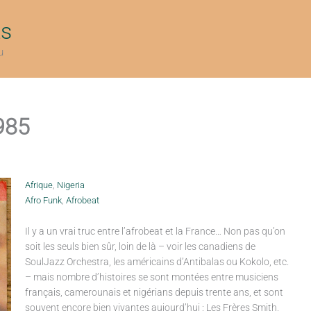
ts
u
985
Afrique
,
Nigeria
Afro Funk
,
Afrobeat
Il y a un vrai truc entre l’afrobeat et la France… Non pas qu’on
soit les seuls bien sûr, loin de là – voir les canadiens de
SoulJazz Orchestra, les américains d’Antibalas ou Kokolo, etc.
– mais nombre d’histoires se sont montées entre musiciens
français, camerounais et nigérians depuis trente ans, et sont
souvent encore bien vivantes aujourd’hui : Les Frères Smith,