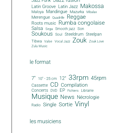
Jazz Funk
Makossa
Latin Groove
Latin Jazz
Mandingue
Maloya
Mazurka
Mbalax
Reggae
Merengue
Quadrille
Rumba congolaise
Roots music
Salsa
Son
Smooth jazz
Sega
Soukous
Steeldrum
Steelpan
Soul
Zouk
Tibwa
Valse
Vocal Jazz
Zouk Love
Zulu Music
le format
33rpm
45rpm
7"
12"
10" - 25 cm
CD
Compilation
Cassette
EP
Concerts
DVD
Librairie
Fichiers
Musique
News
Nécrologie
Vinyl
Sortie
Single
Radio
les musiciens