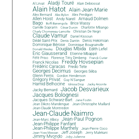
Aladji Touré
Al Lirvat
Alain Debiossat
Alain Hatot
Alain Jean-Marie
Alex Bernard
Alex Perdigon
Alex Bylon
Allen Hoist
Arnaud Dolmen
Andy Narell
Bago
Brice Wassy
Boffi Banengola
Camille Sopran'n
Charlotte Mbango
César Durcin
Christian De Negri
Charly Chomereau-Lamotte
Claude Vamur
Daniel Kissoun
Dédé Saint-Prix
Denis Dantin
Denis Hekimian
Dominique Bérose
Dominique Bougrainville
Douglas Mbida
Edith Lefel
Donald Wesley
Eric Giausserand
Etienne Mbappé
Féfé Priso
Florence Titty Dimbeng
Franck Curier
Freddy Hovsepian
Franck Nicolas
Frédéric Caracas
Fredo Tete
Georges Decimus
Georges Séba
Glenn Ferris
Gordon Henderson
Grégory Privat
Guy N'Sangue
Hamid Belhocine
Idrissa Diop
Jacky Arconte
Jacob Desvarieux
Jacky Bernard
Jacques Bolognesi
Jacques Schwarz-Bart
Jane Fostin
Jean Dikoto Mandengue
Jean-Christophe Maillard
Jean-Claude Montredon
Jean-Claude Naimro
Jean-Paul Pognon
Jean-Marc Albicy
Jean-Philippe Fanfant
Jean-Philippe Marthely
Jean-Pierre Coco
Jeff Joseph
Jerry Malekani
Jean-Yves Messan
Jimmy Mvondo
Joby Julienne