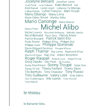
Jocelyne Béroard
Jonathan Jurion
Kako Bessot
José Privat
Jose Vulbeau
Kali
Klod Kiavué
Lionel Jouot
Lokassa Ya Mbongo
Luther François
Mam Houari
Lokua Kanza
Manu Dibango
Manu Lima
Marie-Céline Chroné
Marilou Séba
Mario Canonge
Mario Masse
Michel Alibo
Marius Priam
Michel Lorentz
Moustick Ambassa
Nathalie Jeanlys
Nicol Bernard
Paco Sery
Patrick Artero
Patrick Saint-Eloi
Patrick Bourgoin
Philippe d'Huy
Philippe Drai
Paulo Rosine
Philippe Slominski
Philippe Guez
Pierre-Edouard Decimus
Prosper N'kouri
Ralph Thamar
Ray Lema
Raymond d'Huy
Rigo Star
Robert Benzrihem
Raymond Grego
Roger Raspail
Roland Louis
Serge Ponsar
Sissy Dipoko
Slim Pezin
Sly Dunbar
Sonny Troupé
Sonia Pinel-Féréol
Sylvie Drai
Thierry Fanfant
Tanya St-Val
Thierry Vaton
Tony Russo
Tilo Bertholo
Tony Chasseur
Toto Guillaume
Valery Lobé
Vicky Edimo
Willy Salzédo
Vico Charlemagne
Yves Honoré
Yves Ndjock
le réseau
le Bananier bleu