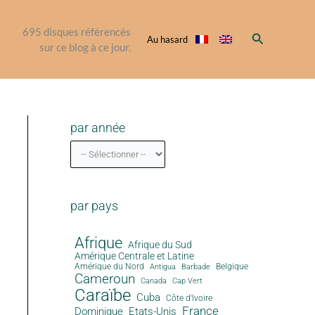
695
disques référencés
Rechercher
Au hasard
sur ce blog à ce jour.
par année
par pays
Afrique
Afrique du Sud
Amérique Centrale et Latine
Amérique du Nord
Antigua
Belgique
Barbade
Cameroun
Canada
Cap Vert
Caraïbe
Cuba
Côte d'Ivoire
France
Dominique
Etats-Unis