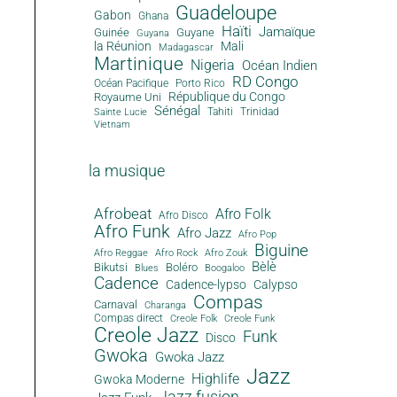
Guadeloupe
Gabon
Ghana
Haïti
Jamaïque
Guinée
Guyane
Guyana
la Réunion
Mali
Madagascar
Martinique
Nigeria
Océan Indien
RD Congo
Océan Pacifique
Porto Rico
République du Congo
Royaume Uni
Sénégal
Tahiti
Trinidad
Sainte Lucie
Vietnam
la musique
Afrobeat
Afro Folk
Afro Disco
Afro Funk
Afro Jazz
Afro Pop
Biguine
Afro Reggae
Afro Rock
Afro Zouk
Bèlè
Bikutsi
Boléro
Blues
Boogaloo
Cadence
Cadence-lypso
Calypso
Compas
Carnaval
Charanga
Compas direct
Creole Folk
Creole Funk
Creole Jazz
Funk
Disco
Gwoka
Gwoka Jazz
Jazz
Highlife
Gwoka Moderne
Jazz fusion