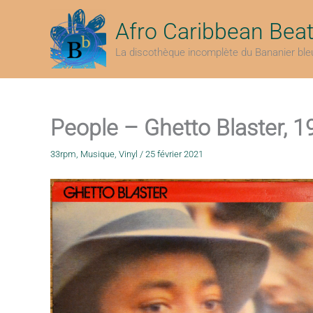
Aller
au
Afro Caribbean Bea
contenu
La discothèque incomplète du Bananier ble
People – Ghetto Blaster, 1
33rpm
,
Musique
,
Vinyl
/
25 février 2021