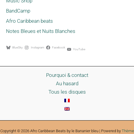
Music Shop
BandCamp
Afro Caribbean beats
Notes Bleues et Nuits Blanches
BlueSky
Instagram
Facebook
YouTube
Pourquoi & contact
Au hasard
Tous les disques
Copyright © 2026 Afro Caribbean Beats by le Bananier bleu | Powered by
Thème