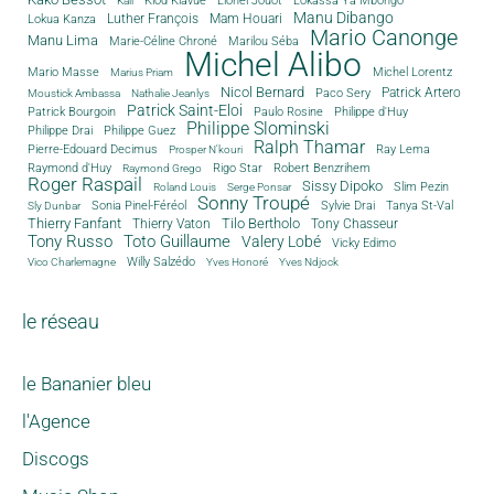
Klod Kiavué
Lionel Jouot
Lokassa Ya Mbongo
Kali
Manu Dibango
Luther François
Mam Houari
Lokua Kanza
Mario Canonge
Manu Lima
Marie-Céline Chroné
Marilou Séba
Michel Alibo
Michel Lorentz
Mario Masse
Marius Priam
Nicol Bernard
Paco Sery
Patrick Artero
Moustick Ambassa
Nathalie Jeanlys
Patrick Saint-Eloi
Patrick Bourgoin
Philippe d'Huy
Paulo Rosine
Philippe Slominski
Philippe Drai
Philippe Guez
Ralph Thamar
Pierre-Edouard Decimus
Ray Lema
Prosper N'kouri
Rigo Star
Raymond d'Huy
Robert Benzrihem
Raymond Grego
Roger Raspail
Sissy Dipoko
Slim Pezin
Roland Louis
Serge Ponsar
Sonny Troupé
Tanya St-Val
Sonia Pinel-Féréol
Sylvie Drai
Sly Dunbar
Thierry Fanfant
Tilo Bertholo
Thierry Vaton
Tony Chasseur
Tony Russo
Toto Guillaume
Valery Lobé
Vicky Edimo
Willy Salzédo
Vico Charlemagne
Yves Honoré
Yves Ndjock
le réseau
le Bananier bleu
l'Agence
Discogs