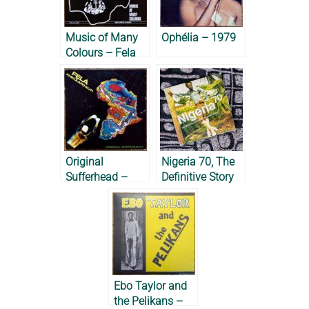
Music of Many
Ophélia – 1979
Colours – Fela
Anikulapo-Kuti &
Roy Ayers, 1980
Original
Nigeria 70, The
Sufferhead –
Definitive Story
Fela Anikulapo-
of 1970’s Funky
Kuti, 1981
Lagos – 2001
Ebo Taylor and
the Pelikans –