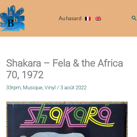
Aller
au
Re
Au hasard
contenu
Shakara – Fela & the Africa
70, 1972
33rpm
,
Musique
,
Vinyl
/
3 août 2022