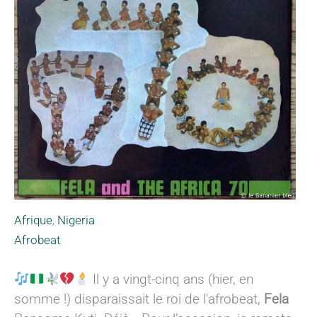
Afrique
,
Nigeria
Afrobeat
Il y a vingt-cinq ans (hier, en
somme !) disparaissait le roi de l'afrobeat,
Fela