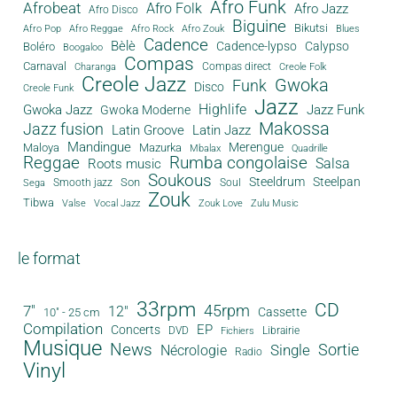
Afro Funk
Afrobeat
Afro Folk
Afro Jazz
Afro Disco
Biguine
Bikutsi
Afro Pop
Afro Reggae
Afro Rock
Afro Zouk
Blues
Cadence
Bèlè
Cadence-lypso
Calypso
Boléro
Boogaloo
Compas
Carnaval
Compas direct
Charanga
Creole Folk
Creole Jazz
Gwoka
Funk
Disco
Creole Funk
Jazz
Gwoka Jazz
Highlife
Jazz Funk
Gwoka Moderne
Makossa
Jazz fusion
Latin Groove
Latin Jazz
Mandingue
Merengue
Maloya
Mazurka
Mbalax
Quadrille
Reggae
Rumba congolaise
Salsa
Roots music
Soukous
Steeldrum
Steelpan
Son
Smooth jazz
Soul
Sega
Zouk
Tibwa
Valse
Vocal Jazz
Zouk Love
Zulu Music
le format
33rpm
CD
45rpm
7"
12"
Cassette
10" - 25 cm
Compilation
EP
Concerts
DVD
Librairie
Fichiers
Musique
News
Sortie
Single
Nécrologie
Radio
Vinyl