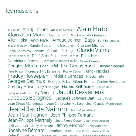
les musiciens
Alain Hatot
Aladji Touré
Al Lirvat
Alain Debiossat
Alain Jean-Marie
Alex Bernard
Alex Perdigon
Alex Bylon
Bago
Allen Hoist
Arnaud Dolmen
Andy Narell
Boffi Banengola
Brice Wassy
Camille Sopran'n
Charlotte Mbango
César Durcin
Claude Vamur
Christian De Negri
Charly Chomereau-Lamotte
Dédé Saint-Prix
Denis Dantin
Denis Hekimian
Daniel Kissoun
Dominique Bérose
Dominique Bougrainville
Donald Wesley
Douglas Mbida
Eric Giausserand
Edith Lefel
Etienne Mbappé
Franck Nicolas
Féfé Priso
Florence Titty Dimbeng
Franck Curier
Freddy Hovsepian
Frédéric Caracas
Fredo Tete
Georges Decimus
Glenn Ferris
Georges Séba
Gordon Henderson
Grégory Privat
Hamid Belhocine
Guy N'Sangue
Idrissa Diop
Jacob Desvarieux
Jacky Bernard
Jacky Arconte
Jacques Bolognesi
Jacques Schwarz-Bart
Jane Fostin
Jean Dikoto Mandengue
Jean-Christophe Maillard
Jean-Claude Montredon
Jean-Claude Naimro
Jean-Marc Albicy
Jean-Paul Pognon
Jean-Philippe Fanfant
Jean-Philippe Marthely
Jean-Pierre Coco
Jean-Yves Messan
Jimmy Mvondo
Jeff Joseph
Jerry Malekani
Joby Julienne
Jocelyne Béroard
Jonathan Jurion
José Privat
Jose Vulbeau
Kako Bessot