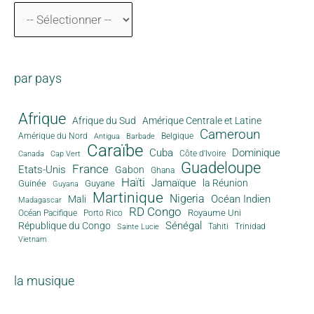
par pays
Afrique
Afrique du Sud
Amérique Centrale et Latine
Cameroun
Amérique du Nord
Antigua
Belgique
Barbade
Caraïbe
Cuba
Dominique
Canada
Côte d'Ivoire
Cap Vert
Guadeloupe
France
Etats-Unis
Gabon
Ghana
Haïti
Jamaïque
la Réunion
Guinée
Guyane
Guyana
Martinique
Nigeria
Océan Indien
Mali
Madagascar
RD Congo
Royaume Uni
Océan Pacifique
Porto Rico
Sénégal
République du Congo
Tahiti
Trinidad
Sainte Lucie
Vietnam
la musique