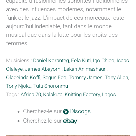
capacité à fusionner les sonorités traditionnelles
avec des influences modernes, notamment le
funk et le jazz. L'impact de ces morceaux reste
aujourd’hui indéniable, tant dans le monde
musical que dans la lutte pour les droits des
femmes.
Musiciens :
Daniel Koranteg
,
Fela Kuti
,
Igo Chico
,
Isaac
Olaleye
,
James Abayomi
,
Lekan Animashaun
,
Oladeinde Koffi
,
Segun Edo
,
Tommy James
,
Tony Allen
,
Tony Njoku
,
Tutu Shoronmu
Tags :
Africa 70
,
Kalakuta
,
Knitting Factory
,
Lagos
Cherchez-le sur
Discogs
Cherchez-le sur