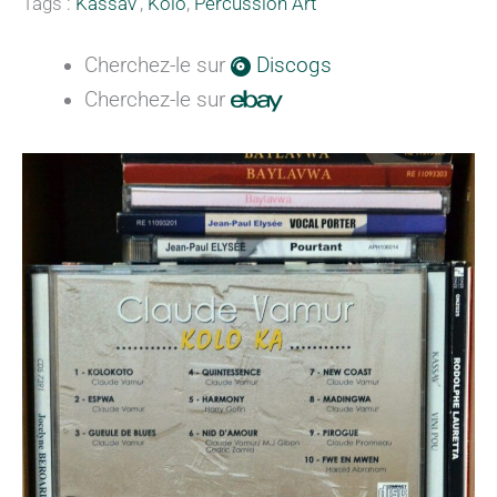
Tags :
Kassav'
,
Kolo
,
Percussion Art
Cherchez-le sur
Discogs
Cherchez-le sur