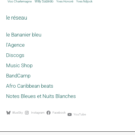
Willy Salzédo
Vico Charlemagne
Yves Honoré
Yves Ndjock
le réseau
le Bananier bleu
l'Agence
Discogs
Music Shop
BandCamp
Afro Caribbean beats
Notes Bleues et Nuits Blanches
BlueSky
Instagram
Facebook
YouTube