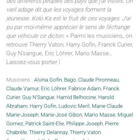
des différents peuples des pays que j’ai visités. Un
vieil adage dit que les voyages forment la
jeunesse. Kolo Ka est le fruit de ces voyages. J’ai
pu par moi-même apprécier le sens de l’échange
que véhicule ce dicton.
» Parmi les musiciens, on
retrouve Thierry Vaton, Harry Gofin, Franck Curier,
Guy N’sangue, Eric Löhrer, Mario Masse…
Laissez-vous porter !
Musiciens :
Alvina Gofin
,
Bago
,
Claude Pironneau
,
Claude Vamur
,
Eric Löhrer
,
Fabrice Adam
,
Franck
Curier
,
Guy N'Sangue
,
Hamid Belhocine
,
Harold
Abraham
,
Harry Gofin
,
Ludovic Meril
,
Marie-Claude
Marie-Joseph
,
Marie-José Gibon
,
Mario Masse
,
Miguel
Gomez
,
Patrick Saint-Elie
,
Philippe Joseph
,
Pierre
Chabrèle
,
Thierry Delannay
,
Thierry Vaton