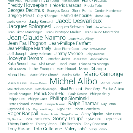
Franck Nicolas
Féfé Priso
Florence Titty Dimbeng
Franck Curier
Freddy Hovsepian
Frédéric Caracas
Fredo Tete
Georges Decimus
Glenn Ferris
Georges Séba
Gordon Henderson
Grégory Privat
Hamid Belhocine
Guy N'Sangue
Idrissa Diop
Jacob Desvarieux
Jacky Bernard
Jacky Arconte
Jacques Bolognesi
Jacques Schwarz-Bart
Jane Fostin
Jean Dikoto Mandengue
Jean-Christophe Maillard
Jean-Claude Montredon
Jean-Claude Naimro
Jean-Marc Albicy
Jean-Paul Pognon
Jean-Philippe Fanfant
Jean-Philippe Marthely
Jean-Pierre Coco
Jean-Yves Messan
Jimmy Mvondo
Jeff Joseph
Jerry Malekani
Joby Julienne
Jocelyne Béroard
Jonathan Jurion
José Privat
Jose Vulbeau
Kako Bessot
Klod Kiavué
Lionel Jouot
Lokassa Ya Mbongo
Kali
Manu Dibango
Luther François
Mam Houari
Lokua Kanza
Mario Canonge
Manu Lima
Marie-Céline Chroné
Marilou Séba
Michel Alibo
Michel Lorentz
Mario Masse
Marius Priam
Nicol Bernard
Paco Sery
Patrick Artero
Moustick Ambassa
Nathalie Jeanlys
Patrick Saint-Eloi
Patrick Bourgoin
Philippe d'Huy
Paulo Rosine
Philippe Slominski
Philippe Drai
Philippe Guez
Ralph Thamar
Pierre-Edouard Decimus
Ray Lema
Prosper N'kouri
Rigo Star
Raymond d'Huy
Robert Benzrihem
Raymond Grego
Roger Raspail
Sissy Dipoko
Slim Pezin
Roland Louis
Serge Ponsar
Sonny Troupé
Tanya St-Val
Sonia Pinel-Féréol
Sylvie Drai
Sly Dunbar
Thierry Fanfant
Tilo Bertholo
Thierry Vaton
Tony Chasseur
Tony Russo
Toto Guillaume
Valery Lobé
Vicky Edimo