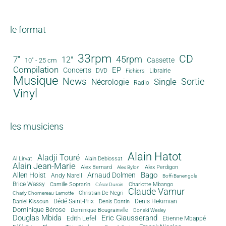
le format
33rpm
CD
45rpm
7"
12"
Cassette
10" - 25 cm
Compilation
EP
Concerts
DVD
Librairie
Fichiers
Musique
News
Sortie
Single
Nécrologie
Radio
Vinyl
les musiciens
Alain Hatot
Aladji Touré
Al Lirvat
Alain Debiossat
Alain Jean-Marie
Alex Bernard
Alex Perdigon
Alex Bylon
Bago
Allen Hoist
Arnaud Dolmen
Andy Narell
Boffi Banengola
Brice Wassy
Camille Sopran'n
Charlotte Mbango
César Durcin
Claude Vamur
Christian De Negri
Charly Chomereau-Lamotte
Dédé Saint-Prix
Denis Dantin
Denis Hekimian
Daniel Kissoun
Dominique Bérose
Dominique Bougrainville
Donald Wesley
Douglas Mbida
Eric Giausserand
Edith Lefel
Etienne Mbappé