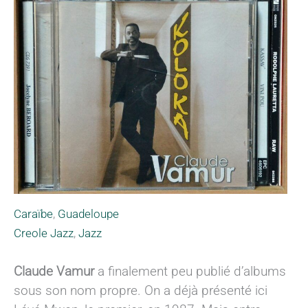
Caraïbe
,
Guadeloupe
Creole Jazz
,
Jazz
Claude Vamur
a finalement peu publié d’albums
sous son nom propre. On a déjà présenté ici