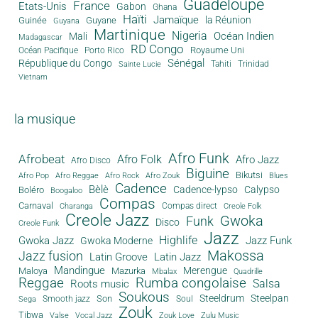
Guadeloupe
France
Etats-Unis
Gabon
Ghana
Haïti
Jamaïque
la Réunion
Guinée
Guyane
Guyana
Martinique
Nigeria
Océan Indien
Mali
Madagascar
RD Congo
Royaume Uni
Océan Pacifique
Porto Rico
Sénégal
République du Congo
Tahiti
Trinidad
Sainte Lucie
Vietnam
la musique
Afro Funk
Afrobeat
Afro Folk
Afro Jazz
Afro Disco
Biguine
Bikutsi
Afro Pop
Afro Reggae
Afro Rock
Afro Zouk
Blues
Cadence
Bèlè
Cadence-lypso
Calypso
Boléro
Boogaloo
Compas
Carnaval
Compas direct
Charanga
Creole Folk
Creole Jazz
Gwoka
Funk
Disco
Creole Funk
Jazz
Gwoka Jazz
Highlife
Jazz Funk
Gwoka Moderne
Makossa
Jazz fusion
Latin Groove
Latin Jazz
Mandingue
Merengue
Maloya
Mazurka
Mbalax
Quadrille
Reggae
Rumba congolaise
Salsa
Roots music
Soukous
Steeldrum
Steelpan
Son
Smooth jazz
Soul
Sega
Zouk
Tibwa
Valse
Vocal Jazz
Zouk Love
Zulu Music