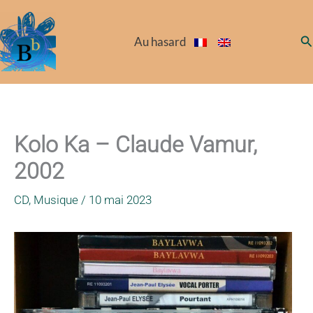
Aller
au
Re
Au hasard
contenu
Kolo Ka – Claude Vamur,
2002
CD
,
Musique
/
10 mai 2023