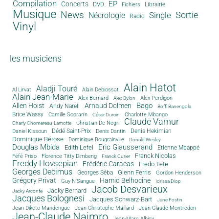
Compilation
EP
Concerts
DVD
Librairie
Fichiers
Musique
News
Sortie
Single
Nécrologie
Radio
Vinyl
les musiciens
Alain Hatot
Aladji Touré
Al Lirvat
Alain Debiossat
Alain Jean-Marie
Alex Bernard
Alex Perdigon
Alex Bylon
Bago
Allen Hoist
Arnaud Dolmen
Andy Narell
Boffi Banengola
Brice Wassy
Camille Sopran'n
Charlotte Mbango
César Durcin
Claude Vamur
Christian De Negri
Charly Chomereau-Lamotte
Dédé Saint-Prix
Denis Dantin
Denis Hekimian
Daniel Kissoun
Dominique Bérose
Dominique Bougrainville
Donald Wesley
Douglas Mbida
Eric Giausserand
Edith Lefel
Etienne Mbappé
Franck Nicolas
Féfé Priso
Florence Titty Dimbeng
Franck Curier
Freddy Hovsepian
Frédéric Caracas
Fredo Tete
Georges Decimus
Glenn Ferris
Georges Séba
Gordon Henderson
Grégory Privat
Hamid Belhocine
Guy N'Sangue
Idrissa Diop
Jacob Desvarieux
Jacky Bernard
Jacky Arconte
Jacques Bolognesi
Jacques Schwarz-Bart
Jane Fostin
Jean Dikoto Mandengue
Jean-Christophe Maillard
Jean-Claude Montredon
Jean-Claude Naimro
Jean-Marc Albicy