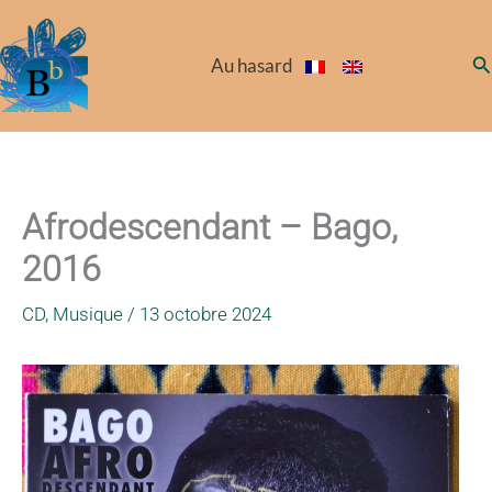
Aller
au
Re
Au hasard
contenu
Afrodescendant – Bago,
2016
CD
,
Musique
/
13 octobre 2024