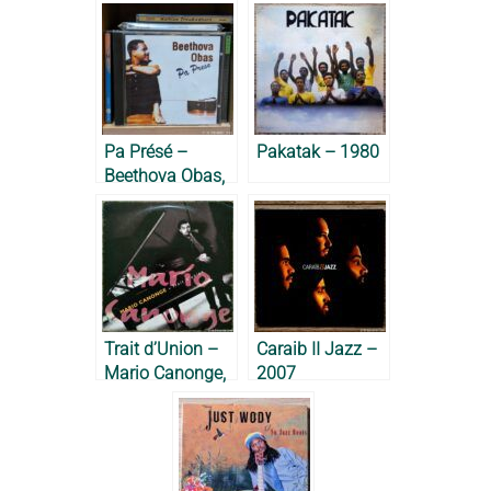
Pa Présé –
Pakatak – 1980
Beethova Obas,
1996
Trait d’Union –
Caraib II Jazz –
Mario Canonge,
2007
1993