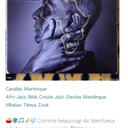
Caraïbe
,
Martinique
Afro Jazz
,
Bèlè
,
Creole Jazz
,
Gwoka
,
Mandingue
,
Mbalax
,
Tibwa
,
Zouk
Comme beaucoup de talentueux