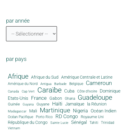
par année
par pays
Afrique
Afrique du Sud
Amérique Centrale et Latine
Cameroun
Amérique du Nord
Antigua
Belgique
Barbade
Caraïbe
Cuba
Dominique
Canada
Côte d'Ivoire
Cap Vert
Guadeloupe
France
Etats-Unis
Gabon
Ghana
Haïti
Jamaïque
la Réunion
Guinée
Guyane
Guyana
Martinique
Nigeria
Océan Indien
Mali
Madagascar
RD Congo
Royaume Uni
Océan Pacifique
Porto Rico
Sénégal
République du Congo
Tahiti
Trinidad
Sainte Lucie
Vietnam