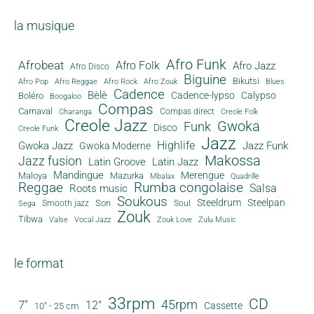
la musique
Afro Funk
Afrobeat
Afro Folk
Afro Jazz
Afro Disco
Biguine
Bikutsi
Afro Pop
Afro Reggae
Afro Rock
Afro Zouk
Blues
Cadence
Bèlè
Cadence-lypso
Calypso
Boléro
Boogaloo
Compas
Carnaval
Compas direct
Charanga
Creole Folk
Creole Jazz
Gwoka
Funk
Disco
Creole Funk
Jazz
Gwoka Jazz
Highlife
Jazz Funk
Gwoka Moderne
Makossa
Jazz fusion
Latin Groove
Latin Jazz
Mandingue
Merengue
Maloya
Mazurka
Mbalax
Quadrille
Reggae
Rumba congolaise
Salsa
Roots music
Soukous
Steeldrum
Steelpan
Son
Smooth jazz
Soul
Sega
Zouk
Tibwa
Valse
Vocal Jazz
Zouk Love
Zulu Music
le format
33rpm
CD
45rpm
7"
12"
Cassette
10" - 25 cm