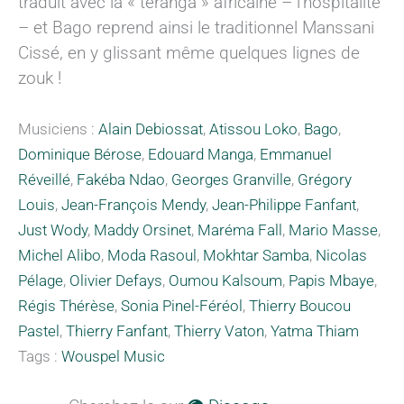
traduit avec la « teranga » africaine – l’hospitalité
– et Bago reprend ainsi le traditionnel Manssani
Cissé, en y glissant même quelques lignes de
zouk !
Musiciens :
Alain Debiossat
,
Atissou Loko
,
Bago
,
Dominique Bérose
,
Edouard Manga
,
Emmanuel
Réveillé
,
Fakéba Ndao
,
Georges Granville
,
Grégory
Louis
,
Jean-François Mendy
,
Jean-Philippe Fanfant
,
Just Wody
,
Maddy Orsinet
,
Maréma Fall
,
Mario Masse
,
Michel Alibo
,
Moda Rasoul
,
Mokhtar Samba
,
Nicolas
Pélage
,
Olivier Defays
,
Oumou Kalsoum
,
Papis Mbaye
,
Régis Thérèse
,
Sonia Pinel-Féréol
,
Thierry Boucou
Pastel
,
Thierry Fanfant
,
Thierry Vaton
,
Yatma Thiam
Tags :
Wouspel Music