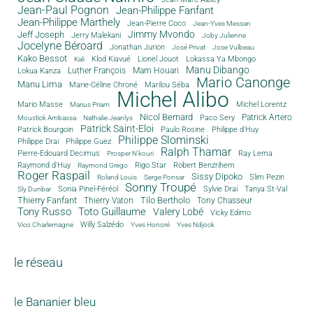
Jean-Paul Pognon
Jean-Philippe Fanfant
Jean-Philippe Marthely
Jean-Pierre Coco
Jean-Yves Messan
Jimmy Mvondo
Jeff Joseph
Jerry Malekani
Joby Julienne
Jocelyne Béroard
Jonathan Jurion
José Privat
Jose Vulbeau
Kako Bessot
Klod Kiavué
Lionel Jouot
Lokassa Ya Mbongo
Kali
Manu Dibango
Luther François
Mam Houari
Lokua Kanza
Mario Canonge
Manu Lima
Marie-Céline Chroné
Marilou Séba
Michel Alibo
Michel Lorentz
Mario Masse
Marius Priam
Nicol Bernard
Paco Sery
Patrick Artero
Moustick Ambassa
Nathalie Jeanlys
Patrick Saint-Eloi
Patrick Bourgoin
Philippe d'Huy
Paulo Rosine
Philippe Slominski
Philippe Drai
Philippe Guez
Ralph Thamar
Pierre-Edouard Decimus
Ray Lema
Prosper N'kouri
Rigo Star
Raymond d'Huy
Robert Benzrihem
Raymond Grego
Roger Raspail
Sissy Dipoko
Slim Pezin
Roland Louis
Serge Ponsar
Sonny Troupé
Tanya St-Val
Sonia Pinel-Féréol
Sylvie Drai
Sly Dunbar
Thierry Fanfant
Tilo Bertholo
Thierry Vaton
Tony Chasseur
Tony Russo
Toto Guillaume
Valery Lobé
Vicky Edimo
Willy Salzédo
Vico Charlemagne
Yves Honoré
Yves Ndjock
le réseau
le Bananier bleu