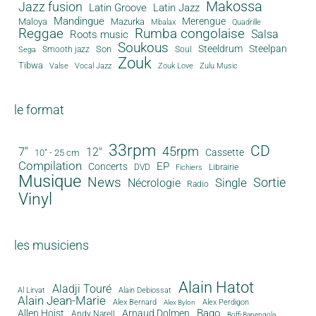
Makossa
Jazz fusion
Latin Groove
Latin Jazz
Mandingue
Merengue
Maloya
Mazurka
Mbalax
Quadrille
Reggae
Rumba congolaise
Salsa
Roots music
Soukous
Steeldrum
Steelpan
Son
Smooth jazz
Soul
Sega
Zouk
Tibwa
Valse
Vocal Jazz
Zouk Love
Zulu Music
le format
33rpm
CD
45rpm
7"
12"
Cassette
10" - 25 cm
Compilation
EP
Concerts
DVD
Librairie
Fichiers
Musique
News
Sortie
Single
Nécrologie
Radio
Vinyl
les musiciens
Alain Hatot
Aladji Touré
Al Lirvat
Alain Debiossat
Alain Jean-Marie
Alex Bernard
Alex Perdigon
Alex Bylon
Bago
Allen Hoist
Arnaud Dolmen
Andy Narell
Boffi Banengola