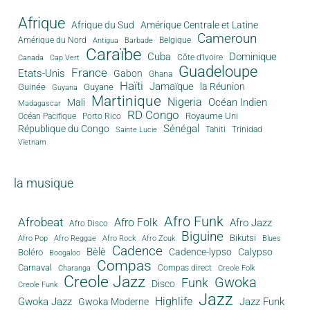
Afrique
Afrique du Sud
Amérique Centrale et Latine
Cameroun
Amérique du Nord
Antigua
Belgique
Barbade
Caraïbe
Cuba
Dominique
Canada
Côte d'Ivoire
Cap Vert
Guadeloupe
France
Etats-Unis
Gabon
Ghana
Haïti
Jamaïque
la Réunion
Guinée
Guyane
Guyana
Martinique
Nigeria
Océan Indien
Mali
Madagascar
RD Congo
Royaume Uni
Océan Pacifique
Porto Rico
Sénégal
République du Congo
Tahiti
Trinidad
Sainte Lucie
Vietnam
la musique
Afro Funk
Afrobeat
Afro Folk
Afro Jazz
Afro Disco
Biguine
Bikutsi
Afro Pop
Afro Reggae
Afro Rock
Afro Zouk
Blues
Cadence
Bèlè
Cadence-lypso
Calypso
Boléro
Boogaloo
Compas
Carnaval
Compas direct
Charanga
Creole Folk
Creole Jazz
Gwoka
Funk
Disco
Creole Funk
Jazz
Gwoka Jazz
Highlife
Jazz Funk
Gwoka Moderne