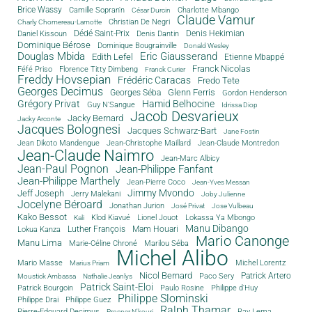
Brice Wassy
Camille Sopran'n
Charlotte Mbango
César Durcin
Claude Vamur
Christian De Negri
Charly Chomereau-Lamotte
Dédé Saint-Prix
Denis Dantin
Denis Hekimian
Daniel Kissoun
Dominique Bérose
Dominique Bougrainville
Donald Wesley
Douglas Mbida
Eric Giausserand
Edith Lefel
Etienne Mbappé
Franck Nicolas
Féfé Priso
Florence Titty Dimbeng
Franck Curier
Freddy Hovsepian
Frédéric Caracas
Fredo Tete
Georges Decimus
Glenn Ferris
Georges Séba
Gordon Henderson
Grégory Privat
Hamid Belhocine
Guy N'Sangue
Idrissa Diop
Jacob Desvarieux
Jacky Bernard
Jacky Arconte
Jacques Bolognesi
Jacques Schwarz-Bart
Jane Fostin
Jean Dikoto Mandengue
Jean-Christophe Maillard
Jean-Claude Montredon
Jean-Claude Naimro
Jean-Marc Albicy
Jean-Paul Pognon
Jean-Philippe Fanfant
Jean-Philippe Marthely
Jean-Pierre Coco
Jean-Yves Messan
Jimmy Mvondo
Jeff Joseph
Jerry Malekani
Joby Julienne
Jocelyne Béroard
Jonathan Jurion
José Privat
Jose Vulbeau
Kako Bessot
Klod Kiavué
Lionel Jouot
Lokassa Ya Mbongo
Kali
Manu Dibango
Luther François
Mam Houari
Lokua Kanza
Mario Canonge
Manu Lima
Marie-Céline Chroné
Marilou Séba
Michel Alibo
Michel Lorentz
Mario Masse
Marius Priam
Nicol Bernard
Paco Sery
Patrick Artero
Moustick Ambassa
Nathalie Jeanlys
Patrick Saint-Eloi
Patrick Bourgoin
Philippe d'Huy
Paulo Rosine
Philippe Slominski
Philippe Drai
Philippe Guez
Ralph Thamar
Pierre-Edouard Decimus
Ray Lema
Prosper N'kouri