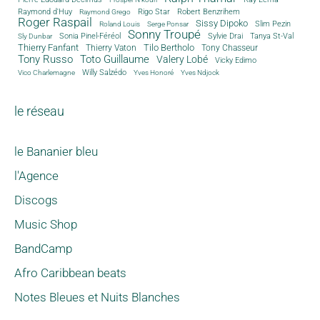
Rigo Star
Raymond d'Huy
Robert Benzrihem
Raymond Grego
Roger Raspail
Sissy Dipoko
Slim Pezin
Roland Louis
Serge Ponsar
Sonny Troupé
Tanya St-Val
Sonia Pinel-Féréol
Sylvie Drai
Sly Dunbar
Thierry Fanfant
Tilo Bertholo
Thierry Vaton
Tony Chasseur
Tony Russo
Toto Guillaume
Valery Lobé
Vicky Edimo
Willy Salzédo
Vico Charlemagne
Yves Honoré
Yves Ndjock
le réseau
le Bananier bleu
l'Agence
Discogs
Music Shop
BandCamp
Afro Caribbean beats
Notes Bleues et Nuits Blanches