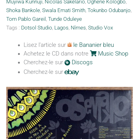
Muyiwa Kunnuji
,
Nicolas Sakélario
,
Oghene Kologbo
,
Shoka Bankole
,
Swala Emati Smith
,
Tokunbo Odubanjo
,
Tom Pablo Gareil
,
Tunde Oduleye
Tags :
Dotsol Studio
,
Lagos
,
Nîmes
,
Studio Vox
Lisez l'article sur
le Bananier bleu
Achetez le CD dans notre
Music Shop
Cherchez-le sur
Discogs
Cherchez-le sur