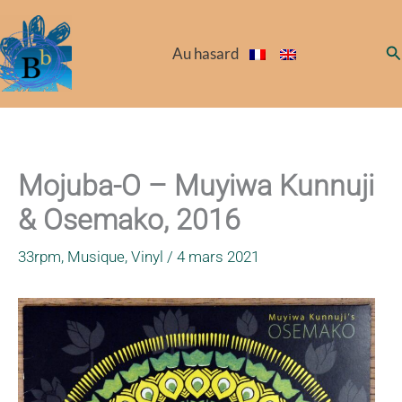
Aller
au
Re
Au hasard
contenu
Mojuba-O – Muyiwa Kunnuji
& Osemako, 2016
33rpm
,
Musique
,
Vinyl
/
4 mars 2021