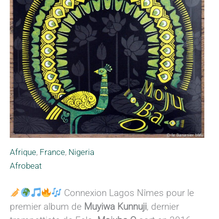
Afrique
,
France
,
Nigeria
Afrobeat
Connexion Lagos Nîmes pour le
premier album de
Muyiwa Kunnuji
, dernier