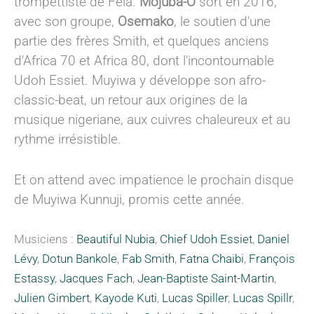
trompettiste de Fela.
Mojuba-O
sort en 2016,
avec son groupe,
Osemako
, le soutien d'une
partie des frères Smith, et quelques anciens
d'Africa 70 et Africa 80, dont l'incontournable
Udoh Essiet. Muyiwa y développe son afro-
classic-beat, un retour aux origines de la
musique nigeriane, aux cuivres chaleureux et au
rythme irrésistible.
Et on attend avec impatience le prochain disque
de Muyiwa Kunnuji, promis cette année.
Musiciens :
Beautiful Nubia
,
Chief Udoh Essiet
,
Daniel
Lévy
,
Dotun Bankole
,
Fab Smith
,
Fatna Chaibi
,
François
Estassy
,
Jacques Fach
,
Jean-Baptiste Saint-Martin
,
Julien Gimbert
,
Kayode Kuti
,
Lucas Spiller
,
Lucas Spillr
,