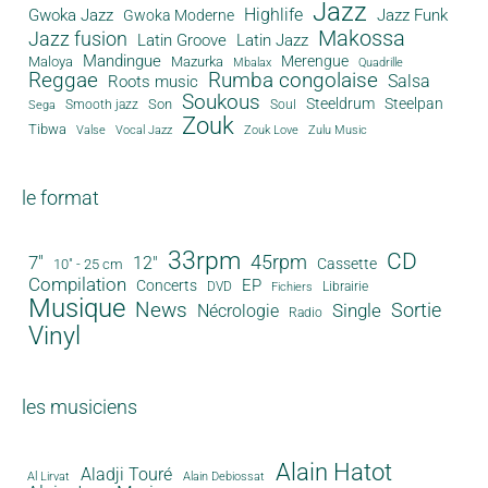
Jazz
Gwoka Jazz
Highlife
Jazz Funk
Gwoka Moderne
Makossa
Jazz fusion
Latin Groove
Latin Jazz
Mandingue
Merengue
Maloya
Mazurka
Mbalax
Quadrille
Reggae
Rumba congolaise
Salsa
Roots music
Soukous
Steeldrum
Steelpan
Son
Smooth jazz
Soul
Sega
Zouk
Tibwa
Valse
Vocal Jazz
Zouk Love
Zulu Music
le format
33rpm
CD
45rpm
7"
12"
Cassette
10" - 25 cm
Compilation
EP
Concerts
DVD
Librairie
Fichiers
Musique
News
Sortie
Single
Nécrologie
Radio
Vinyl
les musiciens
Alain Hatot
Aladji Touré
Al Lirvat
Alain Debiossat