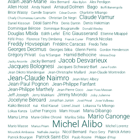
Alain Jean-Marie
Alex Bernard
Alex Perdigon
Alex Bylon
Bago
Allen Hoist
Arnaud Dolmen
Andy Narell
Boffi Banengola
Brice Wassy
Camille Sopran'n
Charlotte Mbango
César Durcin
Claude Vamur
Christian De Negri
Charly Chomereau-Lamotte
Dédé Saint-Prix
Denis Dantin
Denis Hekimian
Daniel Kissoun
Dominique Bérose
Dominique Bougrainville
Donald Wesley
Douglas Mbida
Eric Giausserand
Edith Lefel
Etienne Mbappé
Franck Nicolas
Féfé Priso
Florence Titty Dimbeng
Franck Curier
Freddy Hovsepian
Frédéric Caracas
Fredo Tete
Georges Decimus
Glenn Ferris
Georges Séba
Gordon Henderson
Grégory Privat
Hamid Belhocine
Guy N'Sangue
Idrissa Diop
Jacob Desvarieux
Jacky Bernard
Jacky Arconte
Jacques Bolognesi
Jacques Schwarz-Bart
Jane Fostin
Jean Dikoto Mandengue
Jean-Christophe Maillard
Jean-Claude Montredon
Jean-Claude Naimro
Jean-Marc Albicy
Jean-Paul Pognon
Jean-Philippe Fanfant
Jean-Philippe Marthely
Jean-Pierre Coco
Jean-Yves Messan
Jimmy Mvondo
Jeff Joseph
Jerry Malekani
Joby Julienne
Jocelyne Béroard
Jonathan Jurion
José Privat
Jose Vulbeau
Kako Bessot
Klod Kiavué
Lionel Jouot
Lokassa Ya Mbongo
Kali
Manu Dibango
Luther François
Mam Houari
Lokua Kanza
Mario Canonge
Manu Lima
Marie-Céline Chroné
Marilou Séba
Michel Alibo
Michel Lorentz
Mario Masse
Marius Priam
Nicol Bernard
Paco Sery
Patrick Artero
Moustick Ambassa
Nathalie Jeanlys
Patrick Saint-Eloi
Patrick Bourgoin
Philippe d'Huy
Paulo Rosine