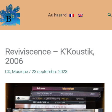
Aller
au
Re
Au hasard
contenu
Reviviscence – K’Koustik,
2006
CD
,
Musique
/
23 septembre 2023