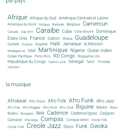
par pays
Afrique
Afrique du Sud
Amérique Centrale et Latine
Cameroun
Amérique du Nord
Antigua
Belgique
Barbade
Caraïbe
Cuba
Dominique
Canada
Côte d'Ivoire
Cap Vert
Guadeloupe
France
Etats-Unis
Gabon
Ghana
Haïti
Jamaïque
la Réunion
Guinée
Guyane
Guyana
Martinique
Nigeria
Océan Indien
Mali
Madagascar
RD Congo
Royaume Uni
Océan Pacifique
Porto Rico
Sénégal
République du Congo
Tahiti
Trinidad
Sainte Lucie
Vietnam
la musique
Afro Funk
Afrobeat
Afro Folk
Afro Jazz
Afro Disco
Biguine
Bikutsi
Afro Pop
Afro Reggae
Afro Rock
Afro Zouk
Blues
Cadence
Bèlè
Cadence-lypso
Calypso
Boléro
Boogaloo
Compas
Carnaval
Compas direct
Charanga
Creole Folk
Creole Jazz
Gwoka
Funk
Disco
Creole Funk