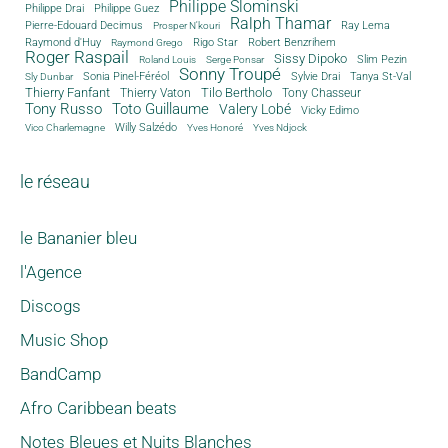
Philippe Slominski
Philippe Drai
Philippe Guez
Ralph Thamar
Pierre-Edouard Decimus
Ray Lema
Prosper N'kouri
Rigo Star
Raymond d'Huy
Robert Benzrihem
Raymond Grego
Roger Raspail
Sissy Dipoko
Slim Pezin
Roland Louis
Serge Ponsar
Sonny Troupé
Tanya St-Val
Sonia Pinel-Féréol
Sylvie Drai
Sly Dunbar
Thierry Fanfant
Tilo Bertholo
Thierry Vaton
Tony Chasseur
Tony Russo
Toto Guillaume
Valery Lobé
Vicky Edimo
Willy Salzédo
Vico Charlemagne
Yves Honoré
Yves Ndjock
le réseau
le Bananier bleu
l'Agence
Discogs
Music Shop
BandCamp
Afro Caribbean beats
Notes Bleues et Nuits Blanches