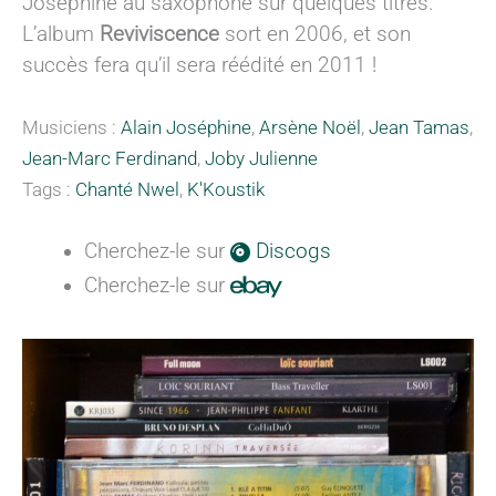
Joséphine au saxophone sur quelques titres.
L’album
Reviviscence
sort en 2006, et son
succès fera qu’il sera réédité en 2011 !
Musiciens :
Alain Joséphine
,
Arsène Noël
,
Jean Tamas
,
Jean-Marc Ferdinand
,
Joby Julienne
Tags :
Chanté Nwel
,
K'Koustik
Cherchez-le sur
Discogs
Cherchez-le sur