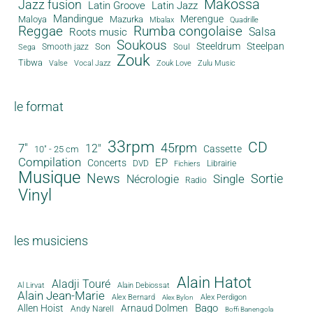
Makossa
Jazz fusion
Latin Groove
Latin Jazz
Mandingue
Merengue
Maloya
Mazurka
Mbalax
Quadrille
Reggae
Rumba congolaise
Salsa
Roots music
Soukous
Steeldrum
Steelpan
Son
Smooth jazz
Soul
Sega
Zouk
Tibwa
Valse
Vocal Jazz
Zouk Love
Zulu Music
le format
33rpm
CD
45rpm
7"
12"
Cassette
10" - 25 cm
Compilation
EP
Concerts
DVD
Librairie
Fichiers
Musique
News
Sortie
Single
Nécrologie
Radio
Vinyl
les musiciens
Alain Hatot
Aladji Touré
Al Lirvat
Alain Debiossat
Alain Jean-Marie
Alex Bernard
Alex Perdigon
Alex Bylon
Bago
Allen Hoist
Arnaud Dolmen
Andy Narell
Boffi Banengola