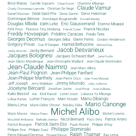
Brice Wassy
Camille Sopran'n
Charlotte Mbango
César Durcin
Claude Vamur
Christian De Negri
Charly Chomereau-Lamotte
Dédé Saint-Prix
Denis Dantin
Denis Hekimian
Daniel Kissoun
Dominique Bérose
Dominique Bougrainville
Donald Wesley
Douglas Mbida
Eric Giausserand
Edith Lefel
Etienne Mbappé
Franck Nicolas
Féfé Priso
Florence Titty Dimbeng
Franck Curier
Freddy Hovsepian
Frédéric Caracas
Fredo Tete
Georges Decimus
Glenn Ferris
Georges Séba
Gordon Henderson
Grégory Privat
Hamid Belhocine
Guy N'Sangue
Idrissa Diop
Jacob Desvarieux
Jacky Bernard
Jacky Arconte
Jacques Bolognesi
Jacques Schwarz-Bart
Jane Fostin
Jean Dikoto Mandengue
Jean-Christophe Maillard
Jean-Claude Montredon
Jean-Claude Naimro
Jean-Marc Albicy
Jean-Paul Pognon
Jean-Philippe Fanfant
Jean-Philippe Marthely
Jean-Pierre Coco
Jean-Yves Messan
Jimmy Mvondo
Jeff Joseph
Jerry Malekani
Joby Julienne
Jocelyne Béroard
Jonathan Jurion
José Privat
Jose Vulbeau
Kako Bessot
Klod Kiavué
Lionel Jouot
Lokassa Ya Mbongo
Kali
Manu Dibango
Luther François
Mam Houari
Lokua Kanza
Mario Canonge
Manu Lima
Marie-Céline Chroné
Marilou Séba
Michel Alibo
Michel Lorentz
Mario Masse
Marius Priam
Nicol Bernard
Paco Sery
Patrick Artero
Moustick Ambassa
Nathalie Jeanlys
Patrick Saint-Eloi
Patrick Bourgoin
Philippe d'Huy
Paulo Rosine
Philippe Slominski
Philippe Drai
Philippe Guez
Ralph Thamar
Pierre-Edouard Decimus
Ray Lema
Prosper N'kouri