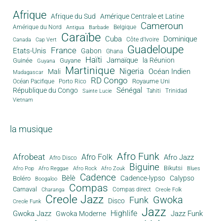
Afrique
Afrique du Sud
Amérique Centrale et Latine
Cameroun
Amérique du Nord
Antigua
Belgique
Barbade
Caraïbe
Cuba
Dominique
Canada
Côte d'Ivoire
Cap Vert
Guadeloupe
France
Etats-Unis
Gabon
Ghana
Haïti
Jamaïque
la Réunion
Guinée
Guyane
Guyana
Martinique
Nigeria
Océan Indien
Mali
Madagascar
RD Congo
Royaume Uni
Océan Pacifique
Porto Rico
Sénégal
République du Congo
Tahiti
Trinidad
Sainte Lucie
Vietnam
la musique
Afro Funk
Afrobeat
Afro Folk
Afro Jazz
Afro Disco
Biguine
Bikutsi
Afro Pop
Afro Reggae
Afro Rock
Afro Zouk
Blues
Cadence
Bèlè
Cadence-lypso
Calypso
Boléro
Boogaloo
Compas
Carnaval
Compas direct
Charanga
Creole Folk
Creole Jazz
Gwoka
Funk
Disco
Creole Funk
Jazz
Gwoka Jazz
Highlife
Jazz Funk
Gwoka Moderne