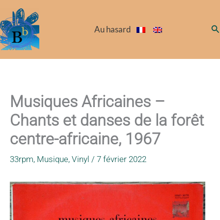
Aller
au
Re
Au hasard
contenu
Musiques Africaines –
Chants et danses de la forêt
centre-africaine, 1967
33rpm
,
Musique
,
Vinyl
/
7 février 2022