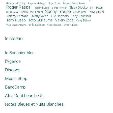
Rigo Star
Raymond d'Huy
Robert Benzrihem
Raymond Grego
Roger Raspail
Sissy Dipoko
Slim Pezin
Roland Louis
Serge Ponsar
Sonny Troupé
Tanya St-Val
Sonia Pinel-Féréol
Sylvie Drai
Sly Dunbar
Thierry Fanfant
Tilo Bertholo
Thierry Vaton
Tony Chasseur
Tony Russo
Toto Guillaume
Valery Lobé
Vicky Edimo
Willy Salzédo
Vico Charlemagne
Yves Honoré
Yves Ndjock
le réseau
le Bananier bleu
l'Agence
Discogs
Music Shop
BandCamp
Afro Caribbean beats
Notes Bleues et Nuits Blanches