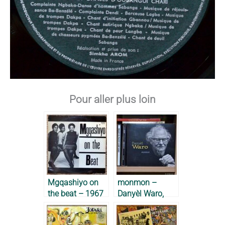
Pour aller plus loin
Mgqashiyo on
monmon –
the beat – 1967
Danyèl Waro,
2017