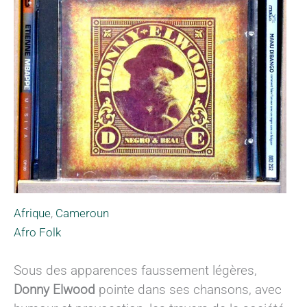
Afrique
,
Cameroun
Afro Folk
Sous des apparences faussement légères,
Donny Elwood
pointe dans ses chansons, avec