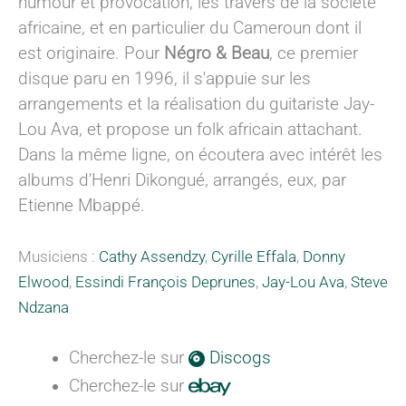
humour et provocation, les travers de la société
africaine, et en particulier du Cameroun dont il
est originaire. Pour
Négro & Beau
, ce premier
disque paru en 1996, il s'appuie sur les
arrangements et la réalisation du guitariste Jay-
Lou Ava, et propose un folk africain attachant.
Dans la même ligne, on écoutera avec intérêt les
albums d'Henri Dikongué, arrangés, eux, par
Etienne Mbappé.
Musiciens :
Cathy Assendzy
,
Cyrille Effala
,
Donny
Elwood
,
Essindi François Deprunes
,
Jay-Lou Ava
,
Steve
Ndzana
Cherchez-le sur
Discogs
Cherchez-le sur