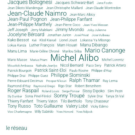
Jacques Bolognesi
Jacques Schwarz-Bart
Jane Fostin
Jean Dikoto Mandengue
Jean-Christophe Maillard
Jean-Claude Montredon
Jean-Claude Naimro
Jean-Marc Albicy
Jean-Paul Pognon
Jean-Philippe Fanfant
Jean-Philippe Marthely
Jean-Pierre Coco
Jean-Yves Messan
Jimmy Mvondo
Jeff Joseph
Jerry Malekani
Joby Julienne
Jocelyne Béroard
Jonathan Jurion
José Privat
Jose Vulbeau
Kako Bessot
Klod Kiavué
Lionel Jouot
Lokassa Ya Mbongo
Kali
Manu Dibango
Luther François
Mam Houari
Lokua Kanza
Mario Canonge
Manu Lima
Marie-Céline Chroné
Marilou Séba
Michel Alibo
Michel Lorentz
Mario Masse
Marius Priam
Nicol Bernard
Paco Sery
Patrick Artero
Moustick Ambassa
Nathalie Jeanlys
Patrick Saint-Eloi
Patrick Bourgoin
Philippe d'Huy
Paulo Rosine
Philippe Slominski
Philippe Drai
Philippe Guez
Ralph Thamar
Pierre-Edouard Decimus
Ray Lema
Prosper N'kouri
Rigo Star
Raymond d'Huy
Robert Benzrihem
Raymond Grego
Roger Raspail
Sissy Dipoko
Slim Pezin
Roland Louis
Serge Ponsar
Sonny Troupé
Tanya St-Val
Sonia Pinel-Féréol
Sylvie Drai
Sly Dunbar
Thierry Fanfant
Tilo Bertholo
Thierry Vaton
Tony Chasseur
Tony Russo
Toto Guillaume
Valery Lobé
Vicky Edimo
Willy Salzédo
Vico Charlemagne
Yves Honoré
Yves Ndjock
le réseau