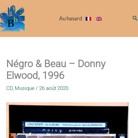
Aller
au
Re
Au hasard
contenu
Négro & Beau – Donny
Elwood, 1996
CD
,
Musique
/
26 août 2020