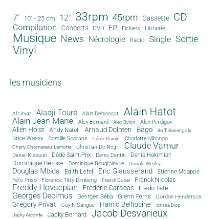
33rpm
CD
45rpm
7"
12"
Cassette
10" - 25 cm
Compilation
EP
Concerts
DVD
Librairie
Fichiers
Musique
News
Sortie
Single
Nécrologie
Radio
Vinyl
les musiciens
Alain Hatot
Aladji Touré
Al Lirvat
Alain Debiossat
Alain Jean-Marie
Alex Bernard
Alex Perdigon
Alex Bylon
Bago
Allen Hoist
Arnaud Dolmen
Andy Narell
Boffi Banengola
Brice Wassy
Camille Sopran'n
Charlotte Mbango
César Durcin
Claude Vamur
Christian De Negri
Charly Chomereau-Lamotte
Dédé Saint-Prix
Denis Dantin
Denis Hekimian
Daniel Kissoun
Dominique Bérose
Dominique Bougrainville
Donald Wesley
Douglas Mbida
Eric Giausserand
Edith Lefel
Etienne Mbappé
Franck Nicolas
Féfé Priso
Florence Titty Dimbeng
Franck Curier
Freddy Hovsepian
Frédéric Caracas
Fredo Tete
Georges Decimus
Glenn Ferris
Georges Séba
Gordon Henderson
Grégory Privat
Hamid Belhocine
Guy N'Sangue
Idrissa Diop
Jacob Desvarieux
Jacky Bernard
Jacky Arconte