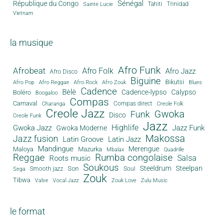
Sénégal
République du Congo
Tahiti
Trinidad
Sainte Lucie
Vietnam
la musique
Afro Funk
Afrobeat
Afro Folk
Afro Jazz
Afro Disco
Biguine
Bikutsi
Afro Pop
Afro Reggae
Afro Rock
Afro Zouk
Blues
Cadence
Bèlè
Cadence-lypso
Calypso
Boléro
Boogaloo
Compas
Carnaval
Compas direct
Charanga
Creole Folk
Creole Jazz
Gwoka
Funk
Disco
Creole Funk
Jazz
Gwoka Jazz
Highlife
Jazz Funk
Gwoka Moderne
Makossa
Jazz fusion
Latin Groove
Latin Jazz
Mandingue
Merengue
Maloya
Mazurka
Mbalax
Quadrille
Reggae
Rumba congolaise
Salsa
Roots music
Soukous
Steeldrum
Steelpan
Son
Smooth jazz
Soul
Sega
Zouk
Tibwa
Valse
Vocal Jazz
Zouk Love
Zulu Music
le format