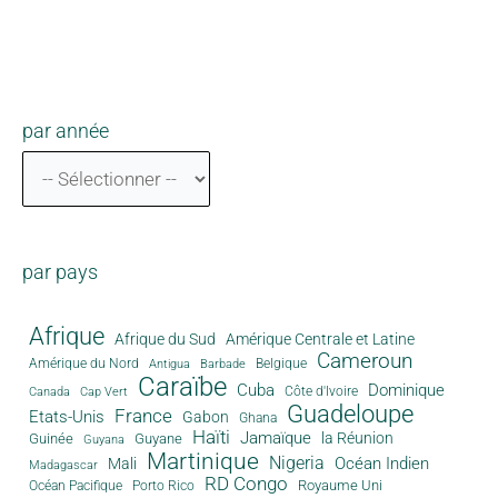
par année
par pays
Afrique
Afrique du Sud
Amérique Centrale et Latine
Cameroun
Amérique du Nord
Antigua
Belgique
Barbade
Caraïbe
Cuba
Dominique
Canada
Côte d'Ivoire
Cap Vert
Guadeloupe
France
Etats-Unis
Gabon
Ghana
Haïti
Jamaïque
la Réunion
Guinée
Guyane
Guyana
Martinique
Nigeria
Océan Indien
Mali
Madagascar
RD Congo
Royaume Uni
Océan Pacifique
Porto Rico