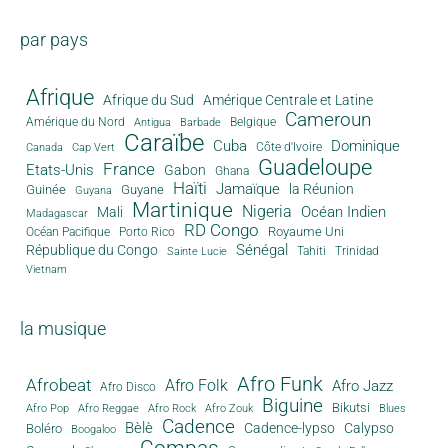
par pays
Afrique
Afrique du Sud
Amérique Centrale et Latine
Cameroun
Amérique du Nord
Antigua
Belgique
Barbade
Caraïbe
Cuba
Dominique
Canada
Côte d'Ivoire
Cap Vert
Guadeloupe
France
Etats-Unis
Gabon
Ghana
Haïti
Jamaïque
la Réunion
Guinée
Guyane
Guyana
Martinique
Nigeria
Océan Indien
Mali
Madagascar
RD Congo
Royaume Uni
Océan Pacifique
Porto Rico
Sénégal
République du Congo
Tahiti
Trinidad
Sainte Lucie
Vietnam
la musique
Afro Funk
Afrobeat
Afro Folk
Afro Jazz
Afro Disco
Biguine
Bikutsi
Afro Pop
Afro Reggae
Afro Rock
Afro Zouk
Blues
Cadence
Bèlè
Cadence-lypso
Calypso
Boléro
Boogaloo