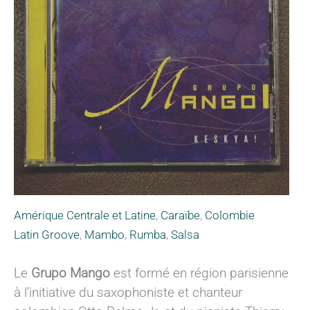
Amérique Centrale et Latine
,
Caraïbe
,
Colombie
Latin Groove
,
Mambo
,
Rumba
,
Salsa
Le
Grupo Mango
est formé en région parisienne
à l’initiative du saxophoniste et chanteur