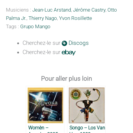
Musiciens :
Jean-Luc Arstand
,
Jérôme Castry
,
Otto
Palma Jr.
,
Thierry Nago
,
Yvon Rosillette
Tags :
Grupo Mango
Cherchez-le sur
Discogs
Cherchez-le sur
Pour aller plus loin
Womèn –
Songo – Los Van