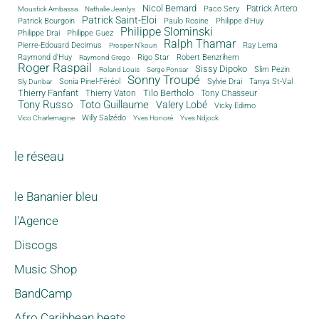
Nicol Bernard
Paco Sery
Patrick Artero
Moustick Ambassa
Nathalie Jeanlys
Patrick Saint-Eloi
Patrick Bourgoin
Philippe d'Huy
Paulo Rosine
Philippe Slominski
Philippe Drai
Philippe Guez
Ralph Thamar
Pierre-Edouard Decimus
Ray Lema
Prosper N'kouri
Rigo Star
Raymond d'Huy
Robert Benzrihem
Raymond Grego
Roger Raspail
Sissy Dipoko
Slim Pezin
Roland Louis
Serge Ponsar
Sonny Troupé
Tanya St-Val
Sonia Pinel-Féréol
Sylvie Drai
Sly Dunbar
Thierry Fanfant
Tilo Bertholo
Thierry Vaton
Tony Chasseur
Tony Russo
Toto Guillaume
Valery Lobé
Vicky Edimo
Willy Salzédo
Vico Charlemagne
Yves Honoré
Yves Ndjock
le réseau
le Bananier bleu
l'Agence
Discogs
Music Shop
BandCamp
Afro Caribbean beats