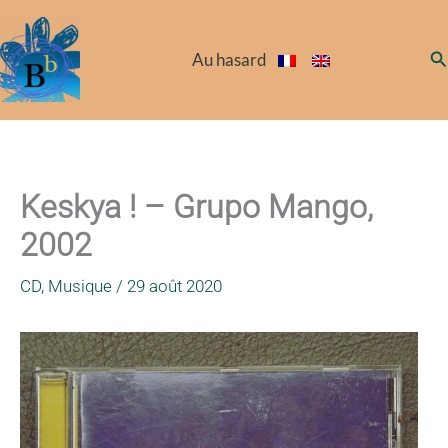
Aller
au
Re
Au hasard
contenu
Keskya ! – Grupo Mango,
2002
CD
,
Musique
/
29 août 2020