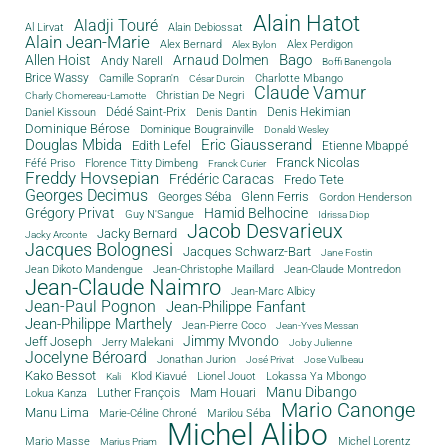
Alain Hatot
Aladji Touré
Al Lirvat
Alain Debiossat
Alain Jean-Marie
Alex Bernard
Alex Perdigon
Alex Bylon
Bago
Allen Hoist
Arnaud Dolmen
Andy Narell
Boffi Banengola
Brice Wassy
Camille Sopran'n
Charlotte Mbango
César Durcin
Claude Vamur
Christian De Negri
Charly Chomereau-Lamotte
Dédé Saint-Prix
Denis Dantin
Denis Hekimian
Daniel Kissoun
Dominique Bérose
Dominique Bougrainville
Donald Wesley
Douglas Mbida
Eric Giausserand
Edith Lefel
Etienne Mbappé
Franck Nicolas
Féfé Priso
Florence Titty Dimbeng
Franck Curier
Freddy Hovsepian
Frédéric Caracas
Fredo Tete
Georges Decimus
Glenn Ferris
Georges Séba
Gordon Henderson
Grégory Privat
Hamid Belhocine
Guy N'Sangue
Idrissa Diop
Jacob Desvarieux
Jacky Bernard
Jacky Arconte
Jacques Bolognesi
Jacques Schwarz-Bart
Jane Fostin
Jean Dikoto Mandengue
Jean-Christophe Maillard
Jean-Claude Montredon
Jean-Claude Naimro
Jean-Marc Albicy
Jean-Paul Pognon
Jean-Philippe Fanfant
Jean-Philippe Marthely
Jean-Pierre Coco
Jean-Yves Messan
Jimmy Mvondo
Jeff Joseph
Jerry Malekani
Joby Julienne
Jocelyne Béroard
Jonathan Jurion
José Privat
Jose Vulbeau
Kako Bessot
Klod Kiavué
Lionel Jouot
Lokassa Ya Mbongo
Kali
Manu Dibango
Luther François
Mam Houari
Lokua Kanza
Mario Canonge
Manu Lima
Marie-Céline Chroné
Marilou Séba
Michel Alibo
Michel Lorentz
Mario Masse
Marius Priam