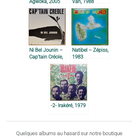
Agwoka, 2005
Van, 1988
Ni Bel Jounin –
Natibel – Zépiss,
Cap’tain Créole,
1983
1985
-2- Irakéré, 1979
Quelques albums au hasard sur notre boutique