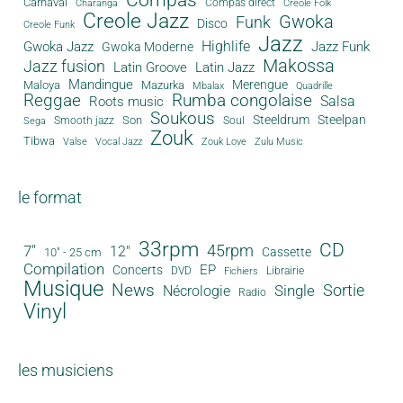
Compas
Carnaval
Compas direct
Charanga
Creole Folk
Creole Jazz
Gwoka
Funk
Disco
Creole Funk
Jazz
Gwoka Jazz
Highlife
Jazz Funk
Gwoka Moderne
Makossa
Jazz fusion
Latin Groove
Latin Jazz
Mandingue
Merengue
Maloya
Mazurka
Mbalax
Quadrille
Reggae
Rumba congolaise
Salsa
Roots music
Soukous
Steeldrum
Steelpan
Son
Smooth jazz
Soul
Sega
Zouk
Tibwa
Valse
Vocal Jazz
Zouk Love
Zulu Music
le format
33rpm
CD
45rpm
7"
12"
Cassette
10" - 25 cm
Compilation
EP
Concerts
DVD
Librairie
Fichiers
Musique
News
Sortie
Single
Nécrologie
Radio
Vinyl
les musiciens