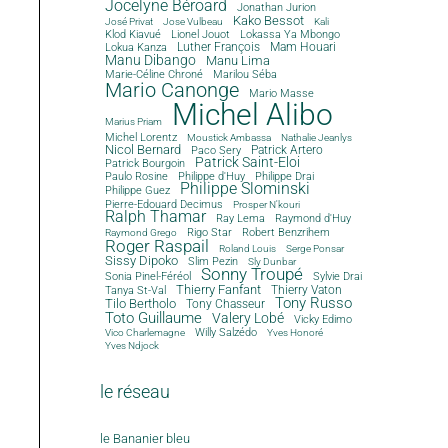
Jocelyne Béroard
Jonathan Jurion
Kako Bessot
José Privat
Jose Vulbeau
Kali
Klod Kiavué
Lionel Jouot
Lokassa Ya Mbongo
Luther François
Mam Houari
Lokua Kanza
Manu Dibango
Manu Lima
Marie-Céline Chroné
Marilou Séba
Mario Canonge
Mario Masse
Michel Alibo
Marius Priam
Michel Lorentz
Moustick Ambassa
Nathalie Jeanlys
Nicol Bernard
Paco Sery
Patrick Artero
Patrick Saint-Eloi
Patrick Bourgoin
Philippe d'Huy
Philippe Drai
Paulo Rosine
Philippe Slominski
Philippe Guez
Pierre-Edouard Decimus
Prosper N'kouri
Ralph Thamar
Ray Lema
Raymond d'Huy
Rigo Star
Robert Benzrihem
Raymond Grego
Roger Raspail
Roland Louis
Serge Ponsar
Sissy Dipoko
Slim Pezin
Sly Dunbar
Sonny Troupé
Sonia Pinel-Féréol
Sylvie Drai
Thierry Fanfant
Tanya St-Val
Thierry Vaton
Tony Russo
Tilo Bertholo
Tony Chasseur
Toto Guillaume
Valery Lobé
Vicky Edimo
Willy Salzédo
Vico Charlemagne
Yves Honoré
Yves Ndjock
le réseau
le Bananier bleu