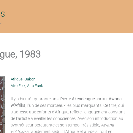
ts
u
gue, 1983
Afrique
,
Gabon
Afro Folk
,
Afro Funk
Il y a bientôt quarante ans, Pierre
Akendengue
sortait
Awana
w’Afrika
, l’un de ses morceaux les plus marquants. Ce titre, qui
s’adresse aux enfants d’Afrique, reflète l’engagement constant
de l’artiste à éveiller les consciences. Avec son introduction au
synthétiseur percutante et son tempo irrésistible,
Awana
w’Afrika
a rapidement séduit l’Afrique et au-delà, tout en