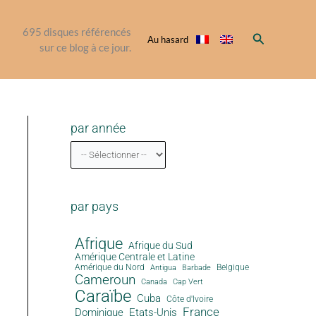
695
disques référencés
Rechercher
Au hasard
sur ce blog à ce jour.
par année
par pays
Afrique
Afrique du Sud
Amérique Centrale et Latine
Amérique du Nord
Antigua
Belgique
Barbade
Cameroun
Canada
Cap Vert
Caraïbe
Cuba
Côte d'Ivoire
France
Dominique
Etats-Unis