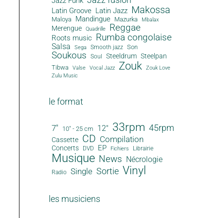
Jazz Funk
Makossa
Latin Groove
Latin Jazz
Mandingue
Maloya
Mazurka
Mbalax
Reggae
Merengue
Quadrille
Rumba congolaise
Roots music
Salsa
Son
Smooth jazz
Sega
Soukous
Steeldrum
Steelpan
Soul
Zouk
Tibwa
Valse
Vocal Jazz
Zouk Love
Zulu Music
le format
33rpm
45rpm
7"
12"
10" - 25 cm
CD
Compilation
Cassette
EP
Concerts
DVD
Librairie
Fichiers
Musique
News
Nécrologie
Vinyl
Sortie
Single
Radio
les musiciens