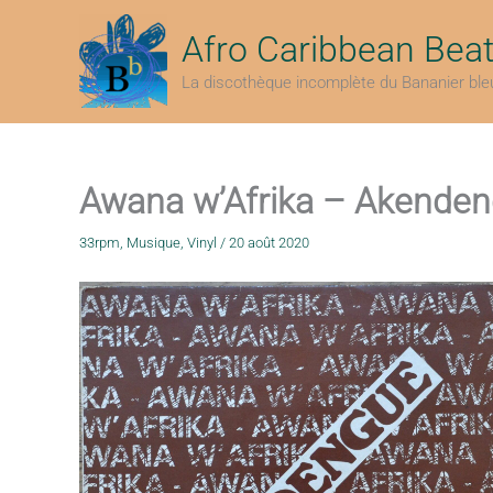
Aller
au
Afro Caribbean Bea
contenu
La discothèque incomplète du Bananier ble
Awana w’Afrika – Akenden
33rpm
,
Musique
,
Vinyl
/
20 août 2020