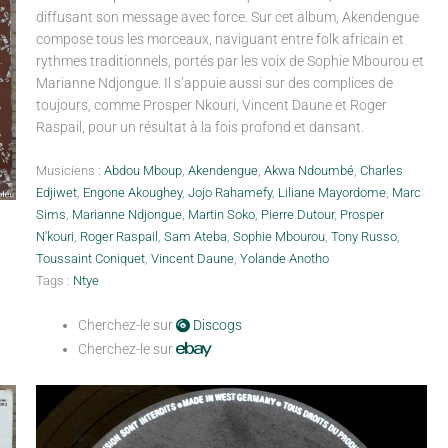
diffusant son message avec force. Sur cet album, Akendengue
compose tous les morceaux, naviguant entre folk africain et
rythmes traditionnels, portés par les voix de Sophie Mbourou et
Marianne Ndjongue. Il s’appuie aussi sur des complices de
toujours, comme Prosper Nkouri, Vincent Daune et Roger
Raspail, pour un résultat à la fois profond et dansant.
Musiciens :
Abdou Mboup
,
Akendengue
,
Akwa Ndoumbé
,
Charles
Edjiwet
,
Engone Akoughey
,
Jojo Rahamefy
,
Liliane Mayordome
,
Marc
Sims
,
Marianne Ndjongue
,
Martin Soko
,
Pierre Dutour
,
Prosper
N'kouri
,
Roger Raspail
,
Sam Ateba
,
Sophie Mbourou
,
Tony Russo
,
Toussaint Coniquet
,
Vincent Daune
,
Yolande Anotho
Tags :
Ntye
Cherchez-le sur
Discogs
Cherchez-le sur