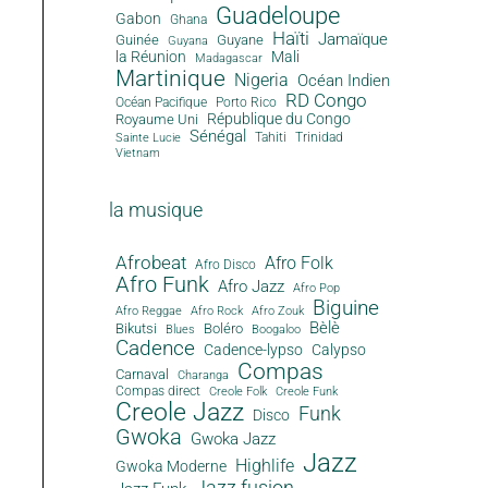
Guadeloupe
Gabon
Ghana
Haïti
Jamaïque
Guinée
Guyane
Guyana
la Réunion
Mali
Madagascar
Martinique
Nigeria
Océan Indien
RD Congo
Océan Pacifique
Porto Rico
République du Congo
Royaume Uni
Sénégal
Tahiti
Trinidad
Sainte Lucie
Vietnam
la musique
Afrobeat
Afro Folk
Afro Disco
Afro Funk
Afro Jazz
Afro Pop
Biguine
Afro Reggae
Afro Rock
Afro Zouk
Bèlè
Bikutsi
Boléro
Blues
Boogaloo
Cadence
Cadence-lypso
Calypso
Compas
Carnaval
Charanga
Compas direct
Creole Folk
Creole Funk
Creole Jazz
Funk
Disco
Gwoka
Gwoka Jazz
Jazz
Highlife
Gwoka Moderne
Jazz fusion