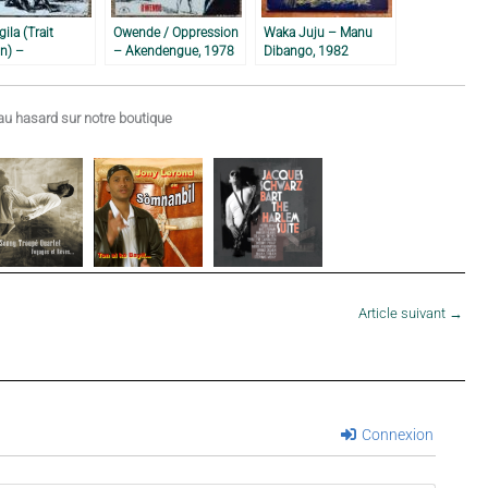
gila (Trait
Owende / Oppression
Waka Juju – Manu
n) –
– Akendengue, 1978
Dibango, 1982
engue, 1978
u hasard sur notre boutique
Article suivant
→
Connexion