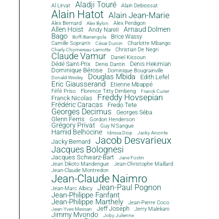
Aladji Touré
Al Lirvat
Alain Debiossat
Alain Hatot
Alain Jean-Marie
Alex Bernard
Alex Perdigon
Alex Bylon
Allen Hoist
Arnaud Dolmen
Andy Narell
Bago
Brice Wassy
Boffi Banengola
Camille Sopran'n
Charlotte Mbango
César Durcin
Christian De Negri
Charly Chomereau-Lamotte
Claude Vamur
Daniel Kissoun
Dédé Saint-Prix
Denis Dantin
Denis Hekimian
Dominique Bérose
Dominique Bougrainville
Douglas Mbida
Edith Lefel
Donald Wesley
Eric Giausserand
Etienne Mbappé
Féfé Priso
Florence Titty Dimbeng
Franck Curier
Freddy Hovsepian
Franck Nicolas
Frédéric Caracas
Fredo Tete
Georges Decimus
Georges Séba
Glenn Ferris
Gordon Henderson
Grégory Privat
Guy N'Sangue
Hamid Belhocine
Idrissa Diop
Jacky Arconte
Jacob Desvarieux
Jacky Bernard
Jacques Bolognesi
Jacques Schwarz-Bart
Jane Fostin
Jean Dikoto Mandengue
Jean-Christophe Maillard
Jean-Claude Montredon
Jean-Claude Naimro
Jean-Paul Pognon
Jean-Marc Albicy
Jean-Philippe Fanfant
Jean-Philippe Marthely
Jean-Pierre Coco
Jeff Joseph
Jerry Malekani
Jean-Yves Messan
Jimmy Mvondo
Joby Julienne