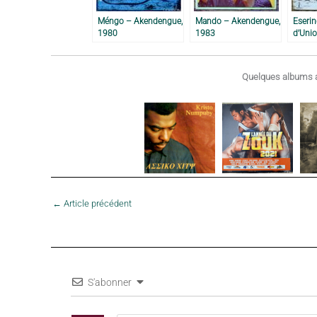
Méngo – Akendengue,
Mando – Akendengue,
Eserin
1980
1983
d’Unio
Akend
Quelques albums a
←
Article précédent
S'abonner