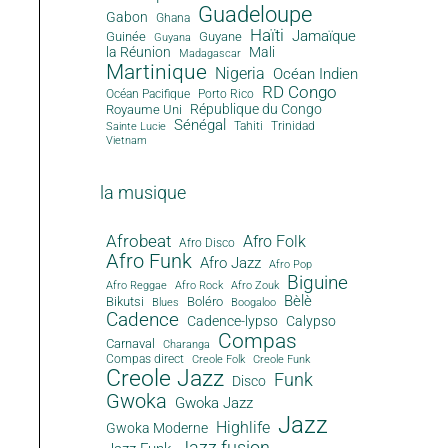
Guadeloupe
Gabon
Ghana
Haïti
Jamaïque
Guinée
Guyane
Guyana
la Réunion
Mali
Madagascar
Martinique
Nigeria
Océan Indien
RD Congo
Océan Pacifique
Porto Rico
République du Congo
Royaume Uni
Sénégal
Tahiti
Trinidad
Sainte Lucie
Vietnam
la musique
Afrobeat
Afro Folk
Afro Disco
Afro Funk
Afro Jazz
Afro Pop
Biguine
Afro Reggae
Afro Rock
Afro Zouk
Bèlè
Bikutsi
Boléro
Blues
Boogaloo
Cadence
Cadence-lypso
Calypso
Compas
Carnaval
Charanga
Compas direct
Creole Folk
Creole Funk
Creole Jazz
Funk
Disco
Gwoka
Gwoka Jazz
Jazz
Highlife
Gwoka Moderne
Jazz fusion