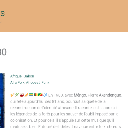
ts
u
80
Afrique
,
Gabon
Afro Folk
,
Afrobeat
,
Funk
En 1980, avec
Méngo
, Pierre
Akendengue
,
qui fête aujourd’hui ses 81 ans, poursuit sa quête de la
reconstruction de l’identité africaine. Il raconte les histoires et
les légendes de la forêt pour les sauver de l’oubli imposé par la
colonisation. Et pour cela, il s’appuie sur cette musique qu’il
maitrise si bien. Entouré de fidèles, il navigue entre folk, chœurs