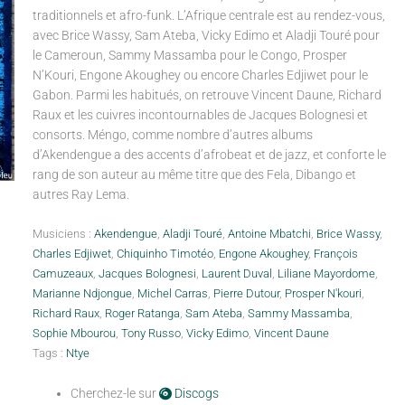
traditionnels et afro-funk. L’Afrique centrale est au rendez-vous,
avec Brice Wassy, Sam Ateba, Vicky Edimo et Aladji Touré pour
le Cameroun, Sammy Massamba pour le Congo, Prosper
N’Kouri, Engone Akoughey ou encore Charles Edjiwet pour le
Gabon. Parmi les habitués, on retrouve Vincent Daune, Richard
Raux et les cuivres incontournables de Jacques Bolognesi et
consorts. Méngo, comme nombre d’autres albums
d’Akendengue a des accents d’afrobeat et de jazz, et conforte le
rang de son auteur au même titre que des Fela, Dibango et
autres Ray Lema.
Musiciens :
Akendengue
,
Aladji Touré
,
Antoine Mbatchi
,
Brice Wassy
,
Charles Edjiwet
,
Chiquinho Timotéo
,
Engone Akoughey
,
François
Camuzeaux
,
Jacques Bolognesi
,
Laurent Duval
,
Liliane Mayordome
,
Marianne Ndjongue
,
Michel Carras
,
Pierre Dutour
,
Prosper N'kouri
,
Richard Raux
,
Roger Ratanga
,
Sam Ateba
,
Sammy Massamba
,
Sophie Mbourou
,
Tony Russo
,
Vicky Edimo
,
Vincent Daune
Tags :
Ntye
Cherchez-le sur
Discogs