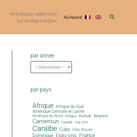
695
disques référencés
Rechercher
Au hasard
sur ce blog à ce jour.
par année
par pays
Afrique
Afrique du Sud
Amérique Centrale et Latine
Amérique du Nord
Antigua
Belgique
Barbade
Cameroun
Canada
Cap Vert
Caraïbe
Cuba
Côte d'Ivoire
France
Dominique
Etats-Unis