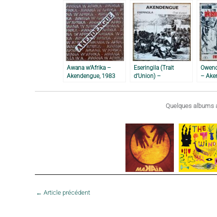
Awana w’Afrika –
Eseringila (Trait
Owend
Akendengue, 1983
d’Union) –
– Ake
Akendengue, 1978
Quelques albums a
←
Article précédent