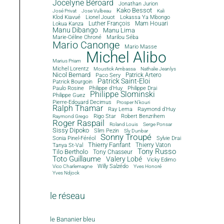
Jocelyne Béroard
Jonathan Jurion
Kako Bessot
José Privat
Jose Vulbeau
Kali
Klod Kiavué
Lionel Jouot
Lokassa Ya Mbongo
Luther François
Mam Houari
Lokua Kanza
Manu Dibango
Manu Lima
Marie-Céline Chroné
Marilou Séba
Mario Canonge
Mario Masse
Michel Alibo
Marius Priam
Michel Lorentz
Moustick Ambassa
Nathalie Jeanlys
Nicol Bernard
Paco Sery
Patrick Artero
Patrick Saint-Eloi
Patrick Bourgoin
Philippe d'Huy
Philippe Drai
Paulo Rosine
Philippe Slominski
Philippe Guez
Pierre-Edouard Decimus
Prosper N'kouri
Ralph Thamar
Ray Lema
Raymond d'Huy
Rigo Star
Robert Benzrihem
Raymond Grego
Roger Raspail
Roland Louis
Serge Ponsar
Sissy Dipoko
Slim Pezin
Sly Dunbar
Sonny Troupé
Sonia Pinel-Féréol
Sylvie Drai
Thierry Fanfant
Tanya St-Val
Thierry Vaton
Tony Russo
Tilo Bertholo
Tony Chasseur
Toto Guillaume
Valery Lobé
Vicky Edimo
Willy Salzédo
Vico Charlemagne
Yves Honoré
Yves Ndjock
le réseau
le Bananier bleu