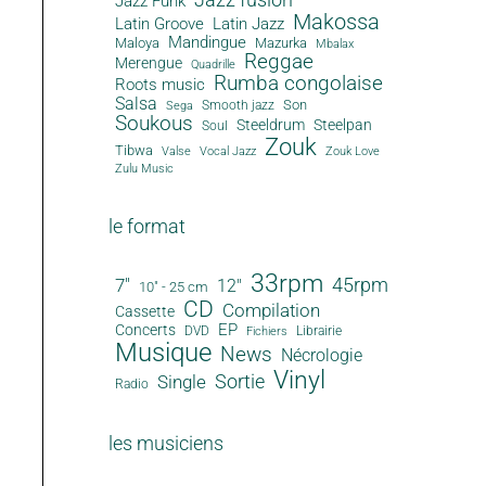
Jazz Funk
Makossa
Latin Groove
Latin Jazz
Mandingue
Maloya
Mazurka
Mbalax
Reggae
Merengue
Quadrille
Rumba congolaise
Roots music
Salsa
Son
Smooth jazz
Sega
Soukous
Steeldrum
Steelpan
Soul
Zouk
Tibwa
Valse
Vocal Jazz
Zouk Love
Zulu Music
le format
33rpm
45rpm
7"
12"
10" - 25 cm
CD
Compilation
Cassette
EP
Concerts
DVD
Librairie
Fichiers
Musique
News
Nécrologie
Vinyl
Sortie
Single
Radio
les musiciens