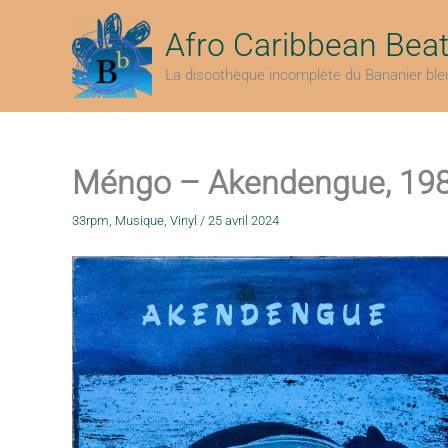
Aller
au
Afro Caribbean Bea
contenu
La discothèque incomplète du Bananier ble
Méngo – Akendengue, 19
33rpm
,
Musique
,
Vinyl
/
25 avril 2024