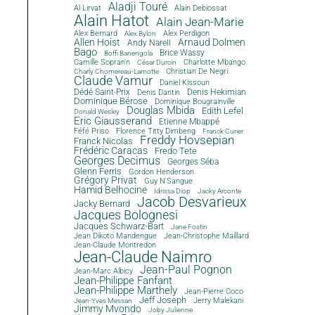
Aladji Touré
Al Lirvat
Alain Debiossat
Alain Hatot
Alain Jean-Marie
Alex Bernard
Alex Perdigon
Alex Bylon
Allen Hoist
Arnaud Dolmen
Andy Narell
Bago
Brice Wassy
Boffi Banengola
Camille Sopran'n
Charlotte Mbango
César Durcin
Christian De Negri
Charly Chomereau-Lamotte
Claude Vamur
Daniel Kissoun
Dédé Saint-Prix
Denis Dantin
Denis Hekimian
Dominique Bérose
Dominique Bougrainville
Douglas Mbida
Edith Lefel
Donald Wesley
Eric Giausserand
Etienne Mbappé
Féfé Priso
Florence Titty Dimbeng
Franck Curier
Freddy Hovsepian
Franck Nicolas
Frédéric Caracas
Fredo Tete
Georges Decimus
Georges Séba
Glenn Ferris
Gordon Henderson
Grégory Privat
Guy N'Sangue
Hamid Belhocine
Idrissa Diop
Jacky Arconte
Jacob Desvarieux
Jacky Bernard
Jacques Bolognesi
Jacques Schwarz-Bart
Jane Fostin
Jean Dikoto Mandengue
Jean-Christophe Maillard
Jean-Claude Montredon
Jean-Claude Naimro
Jean-Paul Pognon
Jean-Marc Albicy
Jean-Philippe Fanfant
Jean-Philippe Marthely
Jean-Pierre Coco
Jeff Joseph
Jerry Malekani
Jean-Yves Messan
Jimmy Mvondo
Joby Julienne