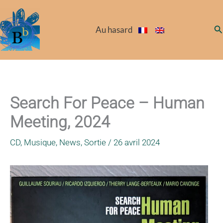
Aller
au
Re
Au hasard
contenu
Search For Peace – Human
Meeting, 2024
CD
,
Musique
,
News
,
Sortie
/
26 avril 2024