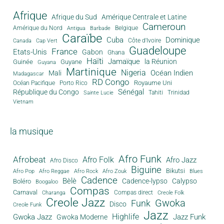
Afrique
Afrique du Sud
Amérique Centrale et Latine
Cameroun
Amérique du Nord
Antigua
Belgique
Barbade
Caraïbe
Cuba
Dominique
Canada
Côte d'Ivoire
Cap Vert
Guadeloupe
France
Etats-Unis
Gabon
Ghana
Haïti
Jamaïque
la Réunion
Guinée
Guyane
Guyana
Martinique
Nigeria
Océan Indien
Mali
Madagascar
RD Congo
Royaume Uni
Océan Pacifique
Porto Rico
Sénégal
République du Congo
Tahiti
Trinidad
Sainte Lucie
Vietnam
la musique
Afro Funk
Afrobeat
Afro Folk
Afro Jazz
Afro Disco
Biguine
Bikutsi
Afro Pop
Afro Reggae
Afro Rock
Afro Zouk
Blues
Cadence
Bèlè
Cadence-lypso
Calypso
Boléro
Boogaloo
Compas
Carnaval
Compas direct
Charanga
Creole Folk
Creole Jazz
Gwoka
Funk
Disco
Creole Funk
Jazz
Gwoka Jazz
Highlife
Jazz Funk
Gwoka Moderne