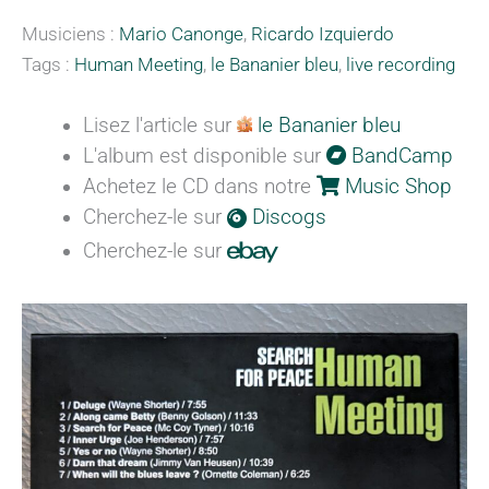
Musiciens :
Mario Canonge
,
Ricardo Izquierdo
Tags :
Human Meeting
,
le Bananier bleu
,
live recording
Lisez l'article sur
le Bananier bleu
L'album est disponible sur
BandCamp
Achetez le CD dans notre
Music Shop
Cherchez-le sur
Discogs
Cherchez-le sur