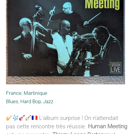
France
,
Martinique
Blues
,
Hard Bop
,
Jazz
L'album surprise ! On n'attendait
pas cette rencontre très réussie.
Human Meeting