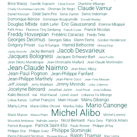
Brice Wassy
Camille Sopran'n
Charlotte Mbango
César Durcin
Claude Vamur
Christian De Negri
Charly Chomereau-Lamotte
Dédé Saint-Prix
Denis Dantin
Denis Hekimian
Daniel Kissoun
Dominique Bérose
Dominique Bougrainville
Donald Wesley
Douglas Mbida
Eric Giausserand
Edith Lefel
Etienne Mbappé
Franck Nicolas
Féfé Priso
Florence Titty Dimbeng
Franck Curier
Freddy Hovsepian
Frédéric Caracas
Fredo Tete
Georges Decimus
Glenn Ferris
Georges Séba
Gordon Henderson
Grégory Privat
Hamid Belhocine
Guy N'Sangue
Idrissa Diop
Jacob Desvarieux
Jacky Bernard
Jacky Arconte
Jacques Bolognesi
Jacques Schwarz-Bart
Jane Fostin
Jean Dikoto Mandengue
Jean-Christophe Maillard
Jean-Claude Montredon
Jean-Claude Naimro
Jean-Marc Albicy
Jean-Paul Pognon
Jean-Philippe Fanfant
Jean-Philippe Marthely
Jean-Pierre Coco
Jean-Yves Messan
Jimmy Mvondo
Jeff Joseph
Jerry Malekani
Joby Julienne
Jocelyne Béroard
Jonathan Jurion
José Privat
Jose Vulbeau
Kako Bessot
Klod Kiavué
Lionel Jouot
Lokassa Ya Mbongo
Kali
Manu Dibango
Luther François
Mam Houari
Lokua Kanza
Mario Canonge
Manu Lima
Marie-Céline Chroné
Marilou Séba
Michel Alibo
Michel Lorentz
Mario Masse
Marius Priam
Nicol Bernard
Paco Sery
Patrick Artero
Moustick Ambassa
Nathalie Jeanlys
Patrick Saint-Eloi
Patrick Bourgoin
Philippe d'Huy
Paulo Rosine
Philippe Slominski
Philippe Drai
Philippe Guez
Ralph Thamar
Pierre-Edouard Decimus
Ray Lema
Prosper N'kouri