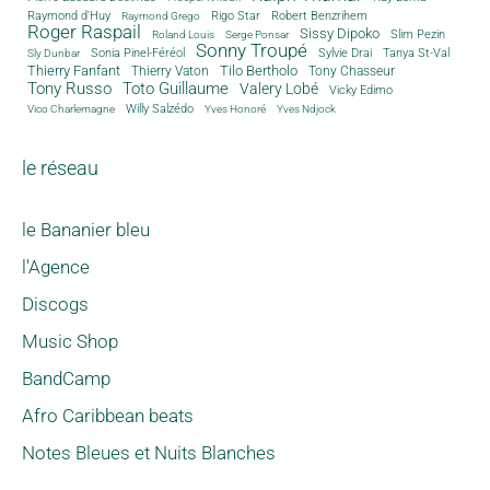
Rigo Star
Raymond d'Huy
Robert Benzrihem
Raymond Grego
Roger Raspail
Sissy Dipoko
Slim Pezin
Roland Louis
Serge Ponsar
Sonny Troupé
Tanya St-Val
Sonia Pinel-Féréol
Sylvie Drai
Sly Dunbar
Thierry Fanfant
Tilo Bertholo
Thierry Vaton
Tony Chasseur
Tony Russo
Toto Guillaume
Valery Lobé
Vicky Edimo
Willy Salzédo
Vico Charlemagne
Yves Honoré
Yves Ndjock
le réseau
le Bananier bleu
l'Agence
Discogs
Music Shop
BandCamp
Afro Caribbean beats
Notes Bleues et Nuits Blanches