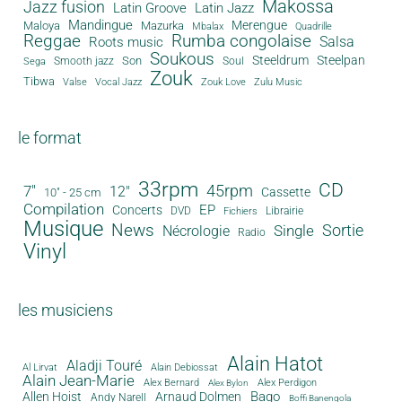
Makossa
Jazz fusion
Latin Groove
Latin Jazz
Mandingue
Merengue
Maloya
Mazurka
Mbalax
Quadrille
Reggae
Rumba congolaise
Salsa
Roots music
Soukous
Steeldrum
Steelpan
Son
Smooth jazz
Soul
Sega
Zouk
Tibwa
Valse
Vocal Jazz
Zouk Love
Zulu Music
le format
33rpm
CD
45rpm
7"
12"
Cassette
10" - 25 cm
Compilation
EP
Concerts
DVD
Librairie
Fichiers
Musique
News
Sortie
Single
Nécrologie
Radio
Vinyl
les musiciens
Alain Hatot
Aladji Touré
Al Lirvat
Alain Debiossat
Alain Jean-Marie
Alex Bernard
Alex Perdigon
Alex Bylon
Bago
Allen Hoist
Arnaud Dolmen
Andy Narell
Boffi Banengola