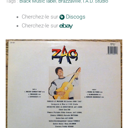
Tags :
Black Music label
,
Brazzaville
,
I.A.D. Studio
Cherchez-le sur
Discogs
Cherchez-le sur