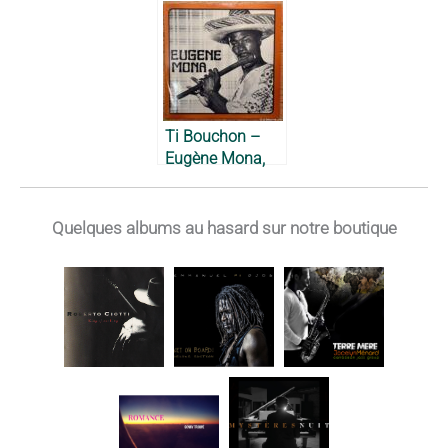
Channel 10,
Gramacks feat.
1984
Jeff Joseph,
1984
Ti Bouchon –
Eugène Mona,
1975
Quelques albums au hasard sur notre boutique