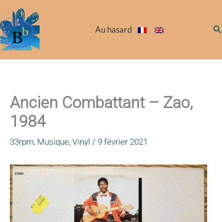
Aller
au
Re
Au hasard
contenu
Ancien Combattant – Zao,
1984
33rpm
,
Musique
,
Vinyl
/
9 février 2021