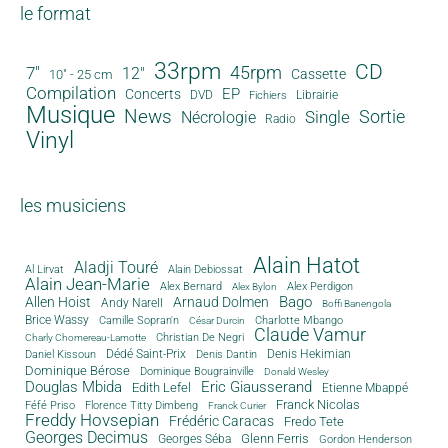
le format
33rpm
CD
45rpm
7"
12"
Cassette
10" - 25 cm
Compilation
EP
Concerts
DVD
Librairie
Fichiers
Musique
News
Sortie
Single
Nécrologie
Radio
Vinyl
les musiciens
Alain Hatot
Aladji Touré
Al Lirvat
Alain Debiossat
Alain Jean-Marie
Alex Bernard
Alex Perdigon
Alex Bylon
Bago
Allen Hoist
Arnaud Dolmen
Andy Narell
Boffi Banengola
Brice Wassy
Camille Sopran'n
Charlotte Mbango
César Durcin
Claude Vamur
Christian De Negri
Charly Chomereau-Lamotte
Dédé Saint-Prix
Denis Dantin
Denis Hekimian
Daniel Kissoun
Dominique Bérose
Dominique Bougrainville
Donald Wesley
Douglas Mbida
Eric Giausserand
Edith Lefel
Etienne Mbappé
Franck Nicolas
Féfé Priso
Florence Titty Dimbeng
Franck Curier
Freddy Hovsepian
Frédéric Caracas
Fredo Tete
Georges Decimus
Glenn Ferris
Georges Séba
Gordon Henderson