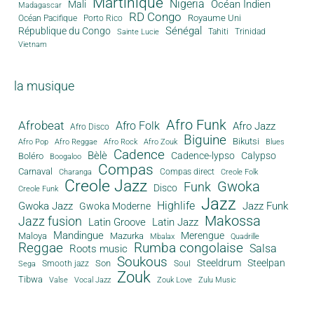
Martinique
Nigeria
Océan Indien
Mali
Madagascar
RD Congo
Royaume Uni
Océan Pacifique
Porto Rico
Sénégal
République du Congo
Tahiti
Trinidad
Sainte Lucie
Vietnam
la musique
Afro Funk
Afrobeat
Afro Folk
Afro Jazz
Afro Disco
Biguine
Bikutsi
Afro Pop
Afro Reggae
Afro Rock
Afro Zouk
Blues
Cadence
Bèlè
Cadence-lypso
Calypso
Boléro
Boogaloo
Compas
Carnaval
Compas direct
Charanga
Creole Folk
Creole Jazz
Gwoka
Funk
Disco
Creole Funk
Jazz
Gwoka Jazz
Highlife
Jazz Funk
Gwoka Moderne
Makossa
Jazz fusion
Latin Groove
Latin Jazz
Mandingue
Merengue
Maloya
Mazurka
Mbalax
Quadrille
Reggae
Rumba congolaise
Salsa
Roots music
Soukous
Steeldrum
Steelpan
Son
Smooth jazz
Soul
Sega
Zouk
Tibwa
Valse
Vocal Jazz
Zouk Love
Zulu Music