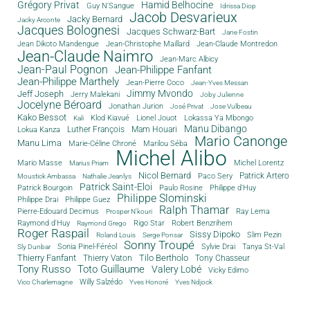
Grégory Privat
Hamid Belhocine
Guy N'Sangue
Idrissa Diop
Jacob Desvarieux
Jacky Bernard
Jacky Arconte
Jacques Bolognesi
Jacques Schwarz-Bart
Jane Fostin
Jean Dikoto Mandengue
Jean-Christophe Maillard
Jean-Claude Montredon
Jean-Claude Naimro
Jean-Marc Albicy
Jean-Paul Pognon
Jean-Philippe Fanfant
Jean-Philippe Marthely
Jean-Pierre Coco
Jean-Yves Messan
Jimmy Mvondo
Jeff Joseph
Jerry Malekani
Joby Julienne
Jocelyne Béroard
Jonathan Jurion
José Privat
Jose Vulbeau
Kako Bessot
Klod Kiavué
Lionel Jouot
Lokassa Ya Mbongo
Kali
Manu Dibango
Luther François
Mam Houari
Lokua Kanza
Mario Canonge
Manu Lima
Marie-Céline Chroné
Marilou Séba
Michel Alibo
Michel Lorentz
Mario Masse
Marius Priam
Nicol Bernard
Paco Sery
Patrick Artero
Moustick Ambassa
Nathalie Jeanlys
Patrick Saint-Eloi
Patrick Bourgoin
Philippe d'Huy
Paulo Rosine
Philippe Slominski
Philippe Drai
Philippe Guez
Ralph Thamar
Pierre-Edouard Decimus
Ray Lema
Prosper N'kouri
Rigo Star
Raymond d'Huy
Robert Benzrihem
Raymond Grego
Roger Raspail
Sissy Dipoko
Slim Pezin
Roland Louis
Serge Ponsar
Sonny Troupé
Tanya St-Val
Sonia Pinel-Féréol
Sylvie Drai
Sly Dunbar
Thierry Fanfant
Tilo Bertholo
Thierry Vaton
Tony Chasseur
Tony Russo
Toto Guillaume
Valery Lobé
Vicky Edimo
Willy Salzédo
Vico Charlemagne
Yves Honoré
Yves Ndjock