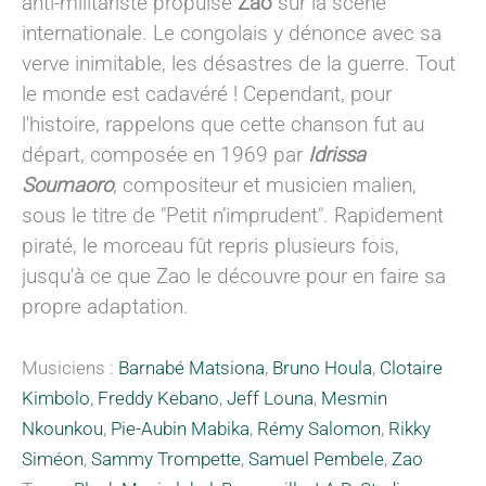
anti-militariste propulse
Zao
sur la scène
internationale. Le congolais y dénonce avec sa
verve inimitable, les désastres de la guerre. Tout
le monde est cadavéré ! Cependant, pour
l'histoire, rappelons que cette chanson fut au
départ, composée en 1969 par
Idrissa
Soumaoro
, compositeur et musicien malien,
sous le titre de "Petit n’imprudent". Rapidement
piraté, le morceau fût repris plusieurs fois,
jusqu'à ce que Zao le découvre pour en faire sa
propre adaptation.
Musiciens :
Barnabé Matsiona
,
Bruno Houla
,
Clotaire
Kimbolo
,
Freddy Kebano
,
Jeff Louna
,
Mesmin
Nkounkou
,
Pie-Aubin Mabika
,
Rémy Salomon
,
Rikky
Siméon
,
Sammy Trompette
,
Samuel Pembele
,
Zao