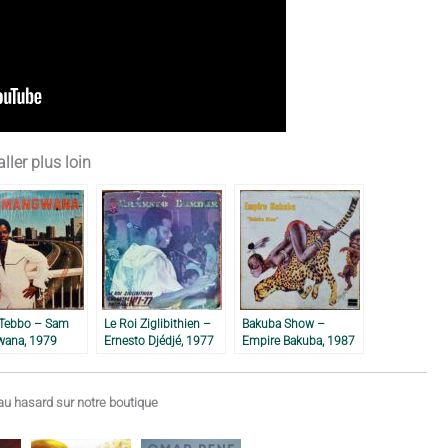
ller plus loin
 Tebbo – Sam
Le Roi Ziglibithien –
Bakuba Show –
ana, 1979
Ernesto Djédjé, 1977
Empire Bakuba, 1987
u hasard sur notre boutique