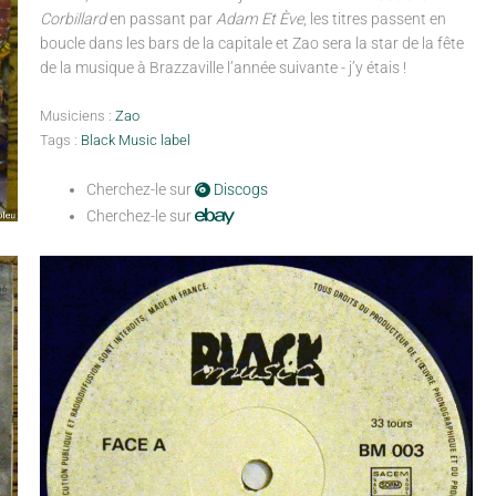
Corbillard
en passant par
Adam Et Ève
, les titres passent en
boucle dans les bars de la capitale et Zao sera la star de la fête
de la musique à Brazzaville l’année suivante - j’y étais !
Musiciens :
Zao
Tags :
Black Music label
Cherchez-le sur
Discogs
Cherchez-le sur