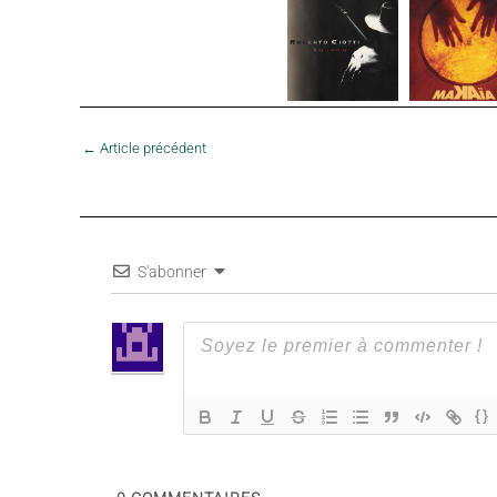
←
Article précédent
S'abonner
{}