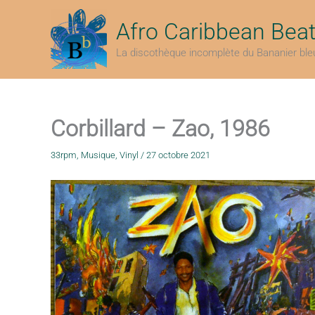
Aller
au
Afro Caribbean Bea
contenu
La discothèque incomplète du Bananier ble
Corbillard – Zao, 1986
33rpm
,
Musique
,
Vinyl
/
27 octobre 2021