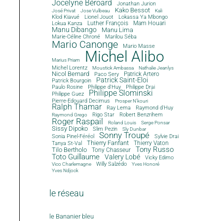
Jocelyne Béroard
Jonathan Jurion
Kako Bessot
José Privat
Jose Vulbeau
Kali
Klod Kiavué
Lionel Jouot
Lokassa Ya Mbongo
Luther François
Mam Houari
Lokua Kanza
Manu Dibango
Manu Lima
Marie-Céline Chroné
Marilou Séba
Mario Canonge
Mario Masse
Michel Alibo
Marius Priam
Michel Lorentz
Moustick Ambassa
Nathalie Jeanlys
Nicol Bernard
Paco Sery
Patrick Artero
Patrick Saint-Eloi
Patrick Bourgoin
Philippe d'Huy
Philippe Drai
Paulo Rosine
Philippe Slominski
Philippe Guez
Pierre-Edouard Decimus
Prosper N'kouri
Ralph Thamar
Ray Lema
Raymond d'Huy
Rigo Star
Robert Benzrihem
Raymond Grego
Roger Raspail
Roland Louis
Serge Ponsar
Sissy Dipoko
Slim Pezin
Sly Dunbar
Sonny Troupé
Sonia Pinel-Féréol
Sylvie Drai
Thierry Fanfant
Tanya St-Val
Thierry Vaton
Tony Russo
Tilo Bertholo
Tony Chasseur
Toto Guillaume
Valery Lobé
Vicky Edimo
Willy Salzédo
Vico Charlemagne
Yves Honoré
Yves Ndjock
le réseau
le Bananier bleu