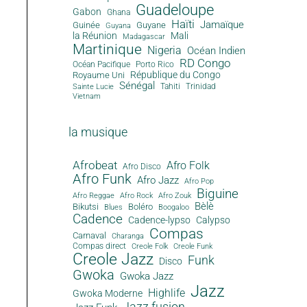
Guadeloupe
Gabon
Ghana
Haïti
Jamaïque
Guinée
Guyane
Guyana
la Réunion
Mali
Madagascar
Martinique
Nigeria
Océan Indien
RD Congo
Océan Pacifique
Porto Rico
République du Congo
Royaume Uni
Sénégal
Tahiti
Trinidad
Sainte Lucie
Vietnam
la musique
Afrobeat
Afro Folk
Afro Disco
Afro Funk
Afro Jazz
Afro Pop
Biguine
Afro Reggae
Afro Rock
Afro Zouk
Bèlè
Bikutsi
Boléro
Blues
Boogaloo
Cadence
Cadence-lypso
Calypso
Compas
Carnaval
Charanga
Compas direct
Creole Folk
Creole Funk
Creole Jazz
Funk
Disco
Gwoka
Gwoka Jazz
Jazz
Highlife
Gwoka Moderne
Jazz fusion