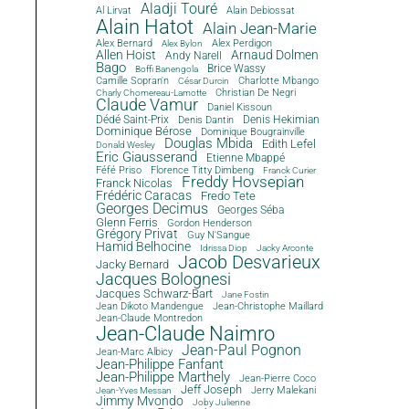
Aladji Touré
Al Lirvat
Alain Debiossat
Alain Hatot
Alain Jean-Marie
Alex Bernard
Alex Perdigon
Alex Bylon
Allen Hoist
Arnaud Dolmen
Andy Narell
Bago
Brice Wassy
Boffi Banengola
Camille Sopran'n
Charlotte Mbango
César Durcin
Christian De Negri
Charly Chomereau-Lamotte
Claude Vamur
Daniel Kissoun
Dédé Saint-Prix
Denis Dantin
Denis Hekimian
Dominique Bérose
Dominique Bougrainville
Douglas Mbida
Edith Lefel
Donald Wesley
Eric Giausserand
Etienne Mbappé
Féfé Priso
Florence Titty Dimbeng
Franck Curier
Freddy Hovsepian
Franck Nicolas
Frédéric Caracas
Fredo Tete
Georges Decimus
Georges Séba
Glenn Ferris
Gordon Henderson
Grégory Privat
Guy N'Sangue
Hamid Belhocine
Idrissa Diop
Jacky Arconte
Jacob Desvarieux
Jacky Bernard
Jacques Bolognesi
Jacques Schwarz-Bart
Jane Fostin
Jean Dikoto Mandengue
Jean-Christophe Maillard
Jean-Claude Montredon
Jean-Claude Naimro
Jean-Paul Pognon
Jean-Marc Albicy
Jean-Philippe Fanfant
Jean-Philippe Marthely
Jean-Pierre Coco
Jeff Joseph
Jerry Malekani
Jean-Yves Messan
Jimmy Mvondo
Joby Julienne