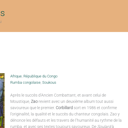
ts
u
Afrique
,
République du Congo
Rumba congolaise
,
Soukous
Après le succès d’Ancien Combattant, et avant celui de
Moustique,
Zao
revient avec un deuxième album tout aussi
savoureux que le premier.
Corbillard
sort en 1986 et confirme
l’originalité, la qualité et le succès du chanteur congolais. Zao y
dénonce les défauts et les travers de l’humanité au rythme de la
rumba, et avec ses textes toujours savoureux. De
Soulard
à