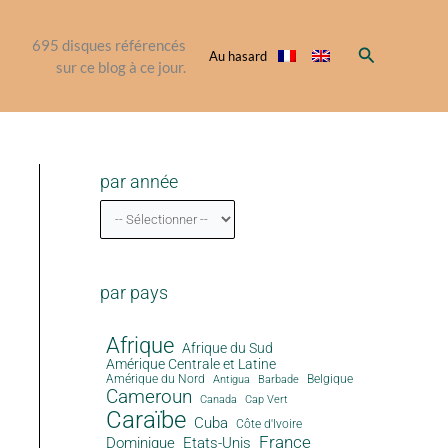
695
disques référencés
Rechercher
Au hasard
sur ce blog à ce jour.
par année
par pays
Afrique
Afrique du Sud
Amérique Centrale et Latine
Amérique du Nord
Antigua
Belgique
Barbade
Cameroun
Canada
Cap Vert
Caraïbe
Cuba
Côte d'Ivoire
France
Dominique
Etats-Unis