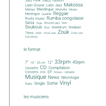
Jazz Funk
Makossa
Latin Groove
Latin Jazz
Mandingue
Maloya
Mazurka
Mbalax
Reggae
Merengue
Quadrille
Rumba congolaise
Roots music
Salsa
Son
Smooth jazz
Sega
Soukous
Steeldrum
Steelpan
Soul
Zouk
Tibwa
Valse
Vocal Jazz
Zouk Love
Zulu Music
le format
33rpm
45rpm
7"
12"
10" - 25 cm
CD
Compilation
Cassette
EP
Concerts
DVD
Librairie
Fichiers
Musique
News
Nécrologie
Vinyl
Sortie
Single
Radio
les musiciens