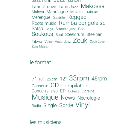
Jazz Funk
Makossa
Latin Groove
Latin Jazz
Mandingue
Maloya
Mazurka
Mbalax
Reggae
Merengue
Quadrille
Rumba congolaise
Roots music
Salsa
Son
Smooth jazz
Sega
Soukous
Steeldrum
Steelpan
Soul
Zouk
Tibwa
Valse
Vocal Jazz
Zouk Love
Zulu Music
le format
33rpm
45rpm
7"
12"
10" - 25 cm
CD
Compilation
Cassette
EP
Concerts
DVD
Librairie
Fichiers
Musique
News
Nécrologie
Vinyl
Sortie
Single
Radio
les musiciens