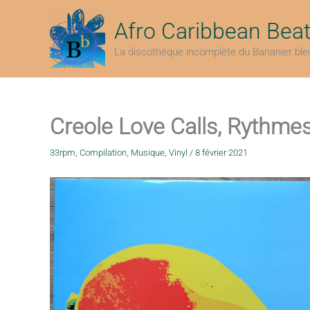
Aller
au
Afro Caribbean Bea
contenu
La discothèque incomplète du Bananier ble
Creole Love Calls, Rythmes
33rpm
,
Compilation
,
Musique
,
Vinyl
/
8 février 2021