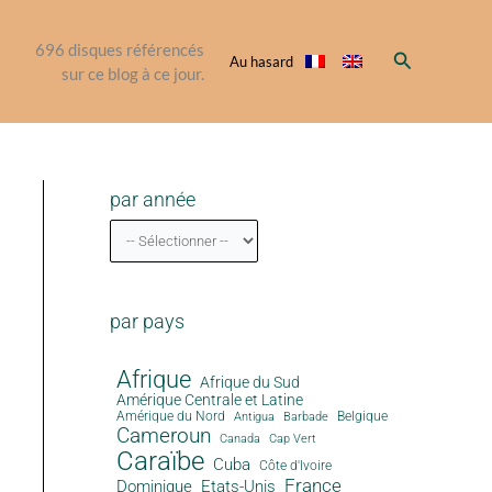
696
disques référencés
Rechercher
Au hasard
sur ce blog à ce jour.
par année
par pays
Afrique
Afrique du Sud
Amérique Centrale et Latine
Amérique du Nord
Antigua
Belgique
Barbade
Cameroun
Canada
Cap Vert
Caraïbe
Cuba
Côte d'Ivoire
France
Dominique
Etats-Unis