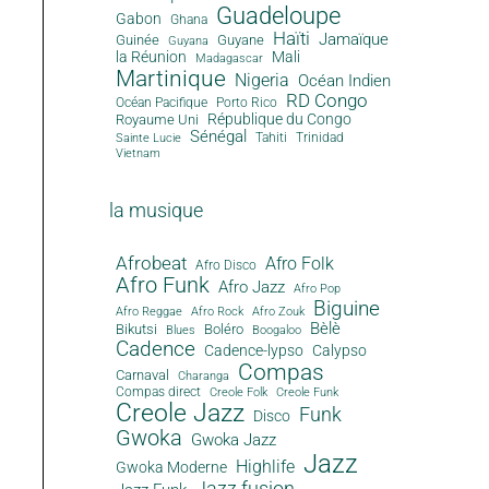
Guadeloupe
Gabon
Ghana
Haïti
Jamaïque
Guinée
Guyane
Guyana
la Réunion
Mali
Madagascar
Martinique
Nigeria
Océan Indien
RD Congo
Océan Pacifique
Porto Rico
République du Congo
Royaume Uni
Sénégal
Tahiti
Trinidad
Sainte Lucie
Vietnam
la musique
Afrobeat
Afro Folk
Afro Disco
Afro Funk
Afro Jazz
Afro Pop
Biguine
Afro Reggae
Afro Rock
Afro Zouk
Bèlè
Bikutsi
Boléro
Blues
Boogaloo
Cadence
Cadence-lypso
Calypso
Compas
Carnaval
Charanga
Compas direct
Creole Folk
Creole Funk
Creole Jazz
Funk
Disco
Gwoka
Gwoka Jazz
Jazz
Highlife
Gwoka Moderne
Jazz fusion