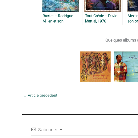
Racket – Rodrigue
Tout Créole – David
Alexan
Milien et son
Martial, 1978
son or
Coumbite Créole,
1966
1980
Quelques albums a
←
Article précédent
S'abonner