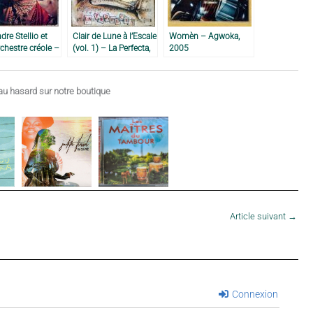
dre Stellio et
Clair de Lune à l’Escale
Womèn – Agwoka,
chestre créole –
(vol. 1) – La Perfecta,
2005
1970
u hasard sur notre boutique
Article suivant
→
Connexion