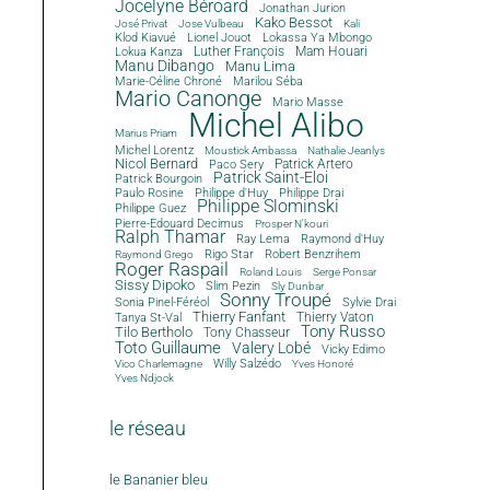
Jocelyne Béroard
Jonathan Jurion
Kako Bessot
José Privat
Jose Vulbeau
Kali
Klod Kiavué
Lionel Jouot
Lokassa Ya Mbongo
Luther François
Mam Houari
Lokua Kanza
Manu Dibango
Manu Lima
Marie-Céline Chroné
Marilou Séba
Mario Canonge
Mario Masse
Michel Alibo
Marius Priam
Michel Lorentz
Moustick Ambassa
Nathalie Jeanlys
Nicol Bernard
Paco Sery
Patrick Artero
Patrick Saint-Eloi
Patrick Bourgoin
Philippe d'Huy
Philippe Drai
Paulo Rosine
Philippe Slominski
Philippe Guez
Pierre-Edouard Decimus
Prosper N'kouri
Ralph Thamar
Ray Lema
Raymond d'Huy
Rigo Star
Robert Benzrihem
Raymond Grego
Roger Raspail
Roland Louis
Serge Ponsar
Sissy Dipoko
Slim Pezin
Sly Dunbar
Sonny Troupé
Sonia Pinel-Féréol
Sylvie Drai
Thierry Fanfant
Tanya St-Val
Thierry Vaton
Tony Russo
Tilo Bertholo
Tony Chasseur
Toto Guillaume
Valery Lobé
Vicky Edimo
Willy Salzédo
Vico Charlemagne
Yves Honoré
Yves Ndjock
le réseau
le Bananier bleu