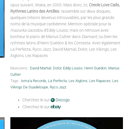
opus suivant, Waka, en 2005. Mais donc, ici,
Creole Love Calls,
Rythmes Latins des Antilles
, rassemble sur deux disques,
quelques trésors devenus introuvables, par les plus grands
noms de la musique caribéenne. Mention spéciale pour la
mazurka cacodou
d'Eddy Louiss, mais on retrouve avec
bonheur le piano de Marius Cultier dans
Diamant
, ou bien les
rythmes latins d'Henri Guédon & les Contesta. Avec également
La Perfecta, Ryco Jazz, David Martial, Dolor, Les Vikings, Les
Aiglons, Les Rapaces.
Musiciens :
David Martial
,
Dolor
,
Eddy Louiss
,
Henri Guédon
,
Marius
Cultier
Tags :
Isma'a Records
,
La Perfecta
,
Les Aiglons
,
Les Rapaces
,
Les
Vikings De Guadeloupe
,
Ryco Jazz
Cherchez-le sur
Discogs
Cherchez-le sur