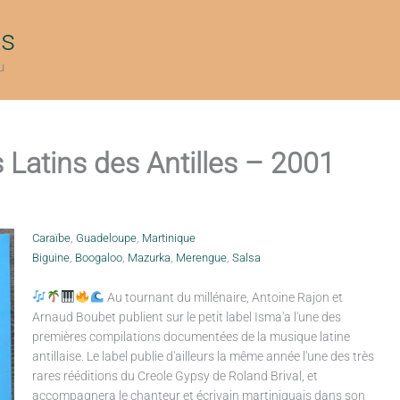
ts
u
 Latins des Antilles – 2001
Caraïbe
,
Guadeloupe
,
Martinique
Biguine
,
Boogaloo
,
Mazurka
,
Merengue
,
Salsa
Au tournant du millénaire, Antoine Rajon et
Arnaud Boubet publient sur le petit label Isma'a l'une des
premières compilations documentées de la musique latine
antillaise. Le label publie d'ailleurs la même année l'une des très
rares rééditions du Creole Gypsy de Roland Brival, et
accompagnera le chanteur et écrivain martiniquais dans son