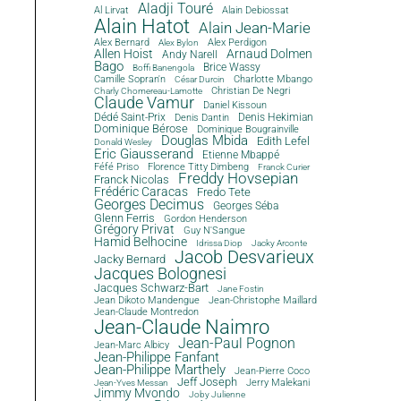
Aladji Touré
Al Lirvat
Alain Debiossat
Alain Hatot
Alain Jean-Marie
Alex Bernard
Alex Perdigon
Alex Bylon
Allen Hoist
Arnaud Dolmen
Andy Narell
Bago
Brice Wassy
Boffi Banengola
Camille Sopran'n
Charlotte Mbango
César Durcin
Christian De Negri
Charly Chomereau-Lamotte
Claude Vamur
Daniel Kissoun
Dédé Saint-Prix
Denis Dantin
Denis Hekimian
Dominique Bérose
Dominique Bougrainville
Douglas Mbida
Edith Lefel
Donald Wesley
Eric Giausserand
Etienne Mbappé
Féfé Priso
Florence Titty Dimbeng
Franck Curier
Freddy Hovsepian
Franck Nicolas
Frédéric Caracas
Fredo Tete
Georges Decimus
Georges Séba
Glenn Ferris
Gordon Henderson
Grégory Privat
Guy N'Sangue
Hamid Belhocine
Idrissa Diop
Jacky Arconte
Jacob Desvarieux
Jacky Bernard
Jacques Bolognesi
Jacques Schwarz-Bart
Jane Fostin
Jean Dikoto Mandengue
Jean-Christophe Maillard
Jean-Claude Montredon
Jean-Claude Naimro
Jean-Paul Pognon
Jean-Marc Albicy
Jean-Philippe Fanfant
Jean-Philippe Marthely
Jean-Pierre Coco
Jeff Joseph
Jerry Malekani
Jean-Yves Messan
Jimmy Mvondo
Joby Julienne