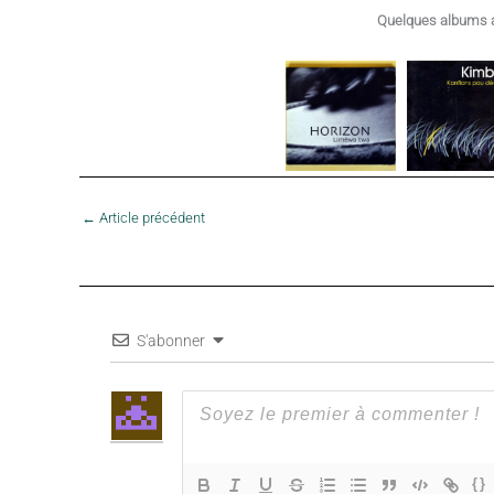
Quelques albums a
←
Article précédent
S'abonner
{}