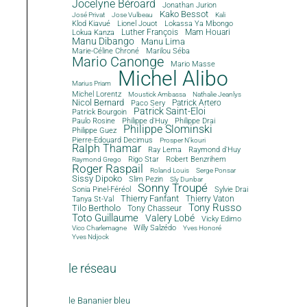
Jocelyne Béroard
Jonathan Jurion
Kako Bessot
José Privat
Jose Vulbeau
Kali
Klod Kiavué
Lionel Jouot
Lokassa Ya Mbongo
Luther François
Mam Houari
Lokua Kanza
Manu Dibango
Manu Lima
Marie-Céline Chroné
Marilou Séba
Mario Canonge
Mario Masse
Michel Alibo
Marius Priam
Michel Lorentz
Moustick Ambassa
Nathalie Jeanlys
Nicol Bernard
Paco Sery
Patrick Artero
Patrick Saint-Eloi
Patrick Bourgoin
Philippe d'Huy
Philippe Drai
Paulo Rosine
Philippe Slominski
Philippe Guez
Pierre-Edouard Decimus
Prosper N'kouri
Ralph Thamar
Ray Lema
Raymond d'Huy
Rigo Star
Robert Benzrihem
Raymond Grego
Roger Raspail
Roland Louis
Serge Ponsar
Sissy Dipoko
Slim Pezin
Sly Dunbar
Sonny Troupé
Sonia Pinel-Féréol
Sylvie Drai
Thierry Fanfant
Tanya St-Val
Thierry Vaton
Tony Russo
Tilo Bertholo
Tony Chasseur
Toto Guillaume
Valery Lobé
Vicky Edimo
Willy Salzédo
Vico Charlemagne
Yves Honoré
Yves Ndjock
le réseau
le Bananier bleu