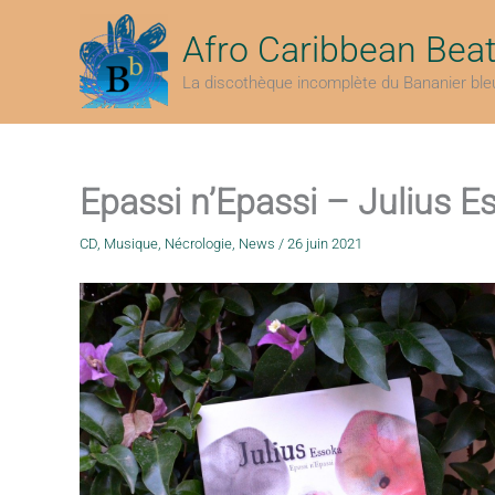
Aller
au
Afro Caribbean Bea
contenu
La discothèque incomplète du Bananier ble
Epassi n’Epassi – Julius E
CD
,
Musique
,
Nécrologie
,
News
/
26 juin 2021