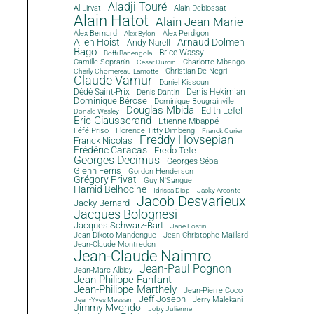
Aladji Touré
Al Lirvat
Alain Debiossat
Alain Hatot
Alain Jean-Marie
Alex Bernard
Alex Perdigon
Alex Bylon
Allen Hoist
Arnaud Dolmen
Andy Narell
Bago
Brice Wassy
Boffi Banengola
Camille Sopran'n
Charlotte Mbango
César Durcin
Christian De Negri
Charly Chomereau-Lamotte
Claude Vamur
Daniel Kissoun
Dédé Saint-Prix
Denis Dantin
Denis Hekimian
Dominique Bérose
Dominique Bougrainville
Douglas Mbida
Edith Lefel
Donald Wesley
Eric Giausserand
Etienne Mbappé
Féfé Priso
Florence Titty Dimbeng
Franck Curier
Freddy Hovsepian
Franck Nicolas
Frédéric Caracas
Fredo Tete
Georges Decimus
Georges Séba
Glenn Ferris
Gordon Henderson
Grégory Privat
Guy N'Sangue
Hamid Belhocine
Idrissa Diop
Jacky Arconte
Jacob Desvarieux
Jacky Bernard
Jacques Bolognesi
Jacques Schwarz-Bart
Jane Fostin
Jean Dikoto Mandengue
Jean-Christophe Maillard
Jean-Claude Montredon
Jean-Claude Naimro
Jean-Paul Pognon
Jean-Marc Albicy
Jean-Philippe Fanfant
Jean-Philippe Marthely
Jean-Pierre Coco
Jeff Joseph
Jerry Malekani
Jean-Yves Messan
Jimmy Mvondo
Joby Julienne