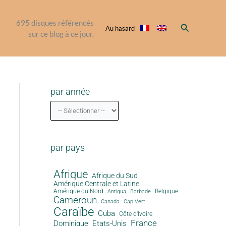
695
disques référencés
Rechercher
Au hasard
sur ce blog à ce jour.
par année
par pays
Afrique
Afrique du Sud
Amérique Centrale et Latine
Amérique du Nord
Antigua
Belgique
Barbade
Cameroun
Canada
Cap Vert
Caraïbe
Cuba
Côte d'Ivoire
France
Dominique
Etats-Unis