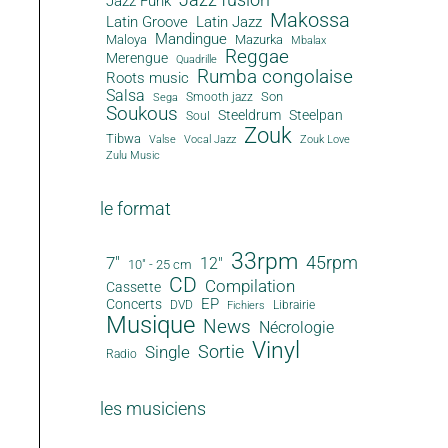
Jazz Funk
Makossa
Latin Groove
Latin Jazz
Mandingue
Maloya
Mazurka
Mbalax
Reggae
Merengue
Quadrille
Rumba congolaise
Roots music
Salsa
Son
Smooth jazz
Sega
Soukous
Steeldrum
Steelpan
Soul
Zouk
Tibwa
Valse
Vocal Jazz
Zouk Love
Zulu Music
le format
33rpm
45rpm
7"
12"
10" - 25 cm
CD
Compilation
Cassette
EP
Concerts
DVD
Librairie
Fichiers
Musique
News
Nécrologie
Vinyl
Sortie
Single
Radio
les musiciens