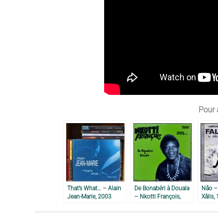
Pour a
That’s What… – Alain
De Bonabéri à Douala
Nâo – 
Jean-Marie, 2003
– Nkotti François,
Xâlis,
1977