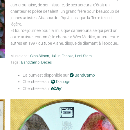
camerounaise, de son histoire, de ses acteurs, c’était un
chanteur et poète de talent, un grand frère pour beaucoup de
jeunes artistes. Abasourdi… Rip Julius, que la Terre te soit
légère.
Et lourde journée pour la musique camerounaise qui perd un
autre artiste renommé, le chanteur Wes Madiko, auteur entre
autres en 1997 du tube Alane, disque de diamant à l’époque…
Musiciens :
Gino Sitson
,
Julius Essoka
,
Leni Stern
Tags :
BandCamp
,
Décès
L'album est disponible sur
BandCamp
Cherchez-le sur
Discogs
Cherchez-le sur