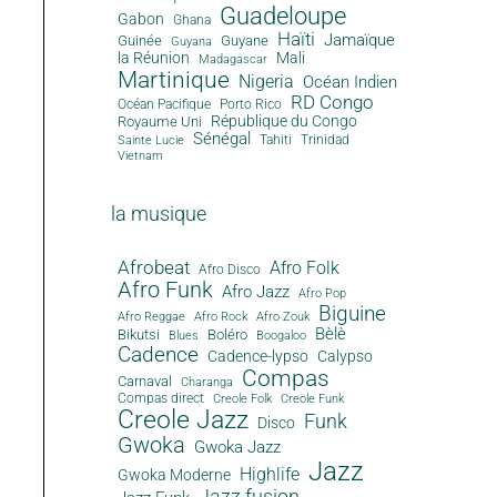
Guadeloupe
Gabon
Ghana
Haïti
Jamaïque
Guinée
Guyane
Guyana
la Réunion
Mali
Madagascar
Martinique
Nigeria
Océan Indien
RD Congo
Océan Pacifique
Porto Rico
République du Congo
Royaume Uni
Sénégal
Tahiti
Trinidad
Sainte Lucie
Vietnam
la musique
Afrobeat
Afro Folk
Afro Disco
Afro Funk
Afro Jazz
Afro Pop
Biguine
Afro Reggae
Afro Rock
Afro Zouk
Bèlè
Bikutsi
Boléro
Blues
Boogaloo
Cadence
Cadence-lypso
Calypso
Compas
Carnaval
Charanga
Compas direct
Creole Folk
Creole Funk
Creole Jazz
Funk
Disco
Gwoka
Gwoka Jazz
Jazz
Highlife
Gwoka Moderne
Jazz fusion