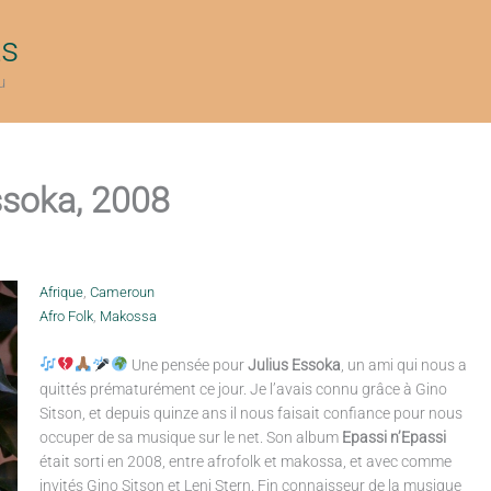
ts
u
ssoka, 2008
Afrique
,
Cameroun
Afro Folk
,
Makossa
Une pensée pour
Julius Essoka
, un ami qui nous a
quittés prématurément ce jour. Je l’avais connu grâce à Gino
Sitson, et depuis quinze ans il nous faisait confiance pour nous
occuper de sa musique sur le net. Son album
Epassi n’Epassi
était sorti en 2008, entre afrofolk et makossa, et avec comme
invités Gino Sitson et Leni Stern. Fin connaisseur de la musique