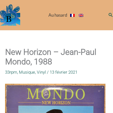
Aller
au
Re
Au hasard
contenu
New Horizon – Jean-Paul
Mondo, 1988
33rpm
,
Musique
,
Vinyl
/
13 février 2021