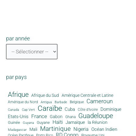
par année
par pays
Afrique
Afrique du Sud
Amérique Centrale et Latine
Cameroun
Amérique du Nord
Antigua
Belgique
Barbade
Caraïbe
Cuba
Dominique
Canada
Côte d'Ivoire
Cap Vert
Guadeloupe
France
Etats-Unis
Gabon
Ghana
Haïti
Jamaïque
la Réunion
Guinée
Guyane
Guyana
Martinique
Nigeria
Océan Indien
Mali
Madagascar
RD Congo
Royaume Uni
Océan Pacifique
Porto Rico