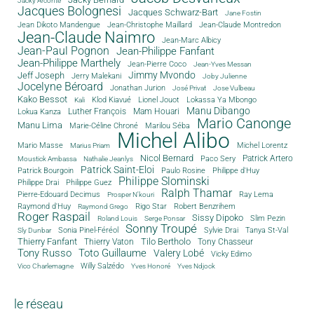
Jacky Arconte
Jacques Bolognesi
Jacques Schwarz-Bart
Jane Fostin
Jean Dikoto Mandengue
Jean-Christophe Maillard
Jean-Claude Montredon
Jean-Claude Naimro
Jean-Marc Albicy
Jean-Paul Pognon
Jean-Philippe Fanfant
Jean-Philippe Marthely
Jean-Pierre Coco
Jean-Yves Messan
Jimmy Mvondo
Jeff Joseph
Jerry Malekani
Joby Julienne
Jocelyne Béroard
Jonathan Jurion
José Privat
Jose Vulbeau
Kako Bessot
Klod Kiavué
Lionel Jouot
Lokassa Ya Mbongo
Kali
Manu Dibango
Luther François
Mam Houari
Lokua Kanza
Mario Canonge
Manu Lima
Marie-Céline Chroné
Marilou Séba
Michel Alibo
Michel Lorentz
Mario Masse
Marius Priam
Nicol Bernard
Paco Sery
Patrick Artero
Moustick Ambassa
Nathalie Jeanlys
Patrick Saint-Eloi
Patrick Bourgoin
Philippe d'Huy
Paulo Rosine
Philippe Slominski
Philippe Drai
Philippe Guez
Ralph Thamar
Pierre-Edouard Decimus
Ray Lema
Prosper N'kouri
Rigo Star
Raymond d'Huy
Robert Benzrihem
Raymond Grego
Roger Raspail
Sissy Dipoko
Slim Pezin
Roland Louis
Serge Ponsar
Sonny Troupé
Tanya St-Val
Sonia Pinel-Féréol
Sylvie Drai
Sly Dunbar
Thierry Fanfant
Tilo Bertholo
Thierry Vaton
Tony Chasseur
Tony Russo
Toto Guillaume
Valery Lobé
Vicky Edimo
Willy Salzédo
Vico Charlemagne
Yves Honoré
Yves Ndjock
le réseau