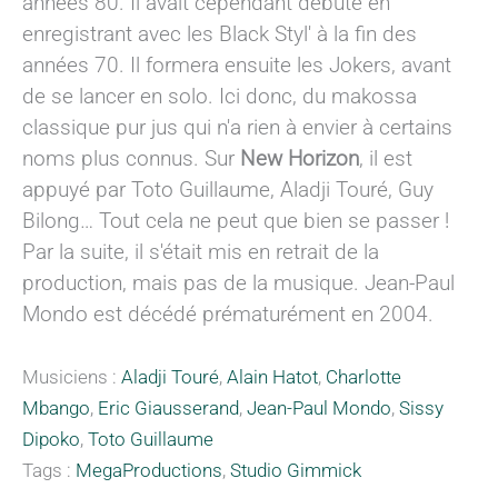
années 80. Il avait cependant débuté en
enregistrant avec les Black Styl' à la fin des
années 70. Il formera ensuite les Jokers, avant
de se lancer en solo. Ici donc, du makossa
classique pur jus qui n'a rien à envier à certains
noms plus connus. Sur
New Horizon
, il est
appuyé par Toto Guillaume, Aladji Touré, Guy
Bilong… Tout cela ne peut que bien se passer !
Par la suite, il s'était mis en retrait de la
production, mais pas de la musique. Jean-Paul
Mondo est décédé prématurément en 2004.
Musiciens :
Aladji Touré
,
Alain Hatot
,
Charlotte
Mbango
,
Eric Giausserand
,
Jean-Paul Mondo
,
Sissy
Dipoko
,
Toto Guillaume
Tags :
MegaProductions
,
Studio Gimmick