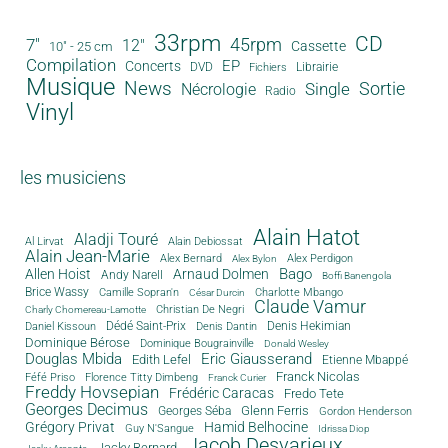
33rpm
CD
45rpm
7"
12"
Cassette
10" - 25 cm
Compilation
EP
Concerts
DVD
Librairie
Fichiers
Musique
News
Sortie
Single
Nécrologie
Radio
Vinyl
les musiciens
Alain Hatot
Aladji Touré
Al Lirvat
Alain Debiossat
Alain Jean-Marie
Alex Bernard
Alex Perdigon
Alex Bylon
Bago
Allen Hoist
Arnaud Dolmen
Andy Narell
Boffi Banengola
Brice Wassy
Camille Sopran'n
Charlotte Mbango
César Durcin
Claude Vamur
Christian De Negri
Charly Chomereau-Lamotte
Dédé Saint-Prix
Denis Dantin
Denis Hekimian
Daniel Kissoun
Dominique Bérose
Dominique Bougrainville
Donald Wesley
Douglas Mbida
Eric Giausserand
Edith Lefel
Etienne Mbappé
Franck Nicolas
Féfé Priso
Florence Titty Dimbeng
Franck Curier
Freddy Hovsepian
Frédéric Caracas
Fredo Tete
Georges Decimus
Glenn Ferris
Georges Séba
Gordon Henderson
Grégory Privat
Hamid Belhocine
Guy N'Sangue
Idrissa Diop
Jacob Desvarieux
Jacky Bernard