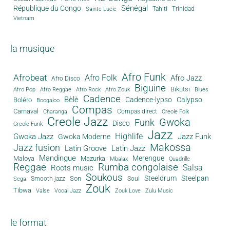
Sénégal
République du Congo
Tahiti
Trinidad
Sainte Lucie
Vietnam
la musique
Afro Funk
Afrobeat
Afro Folk
Afro Jazz
Afro Disco
Biguine
Bikutsi
Afro Pop
Afro Reggae
Afro Rock
Afro Zouk
Blues
Cadence
Bèlè
Cadence-lypso
Calypso
Boléro
Boogaloo
Compas
Carnaval
Compas direct
Charanga
Creole Folk
Creole Jazz
Gwoka
Funk
Disco
Creole Funk
Jazz
Gwoka Jazz
Highlife
Jazz Funk
Gwoka Moderne
Makossa
Jazz fusion
Latin Groove
Latin Jazz
Mandingue
Merengue
Maloya
Mazurka
Mbalax
Quadrille
Reggae
Rumba congolaise
Salsa
Roots music
Soukous
Steeldrum
Steelpan
Son
Smooth jazz
Soul
Sega
Zouk
Tibwa
Valse
Vocal Jazz
Zouk Love
Zulu Music
le format