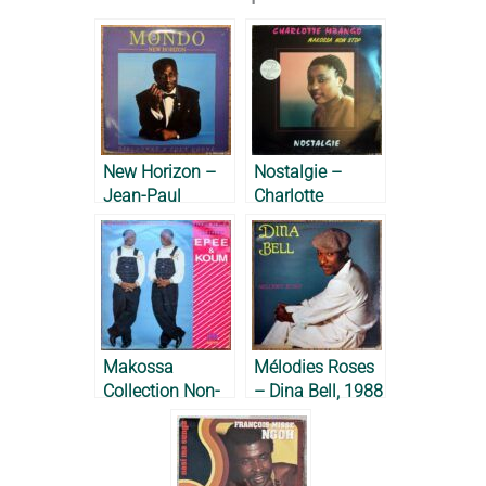
New Horizon –
Nostalgie –
Jean-Paul
Charlotte
Mondo, 1988
Mbango, 1987
Makossa
Mélodies Roses
Collection Non-
– Dina Bell, 1988
Stop – Epée et
Koum, 1989