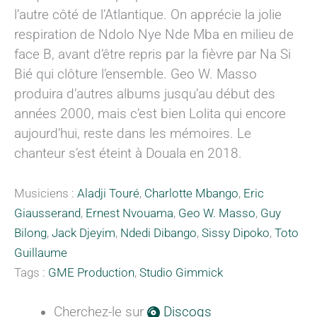
l’autre côté de l’Atlantique. On apprécie la jolie
respiration de Ndolo Nye Nde Mba en milieu de
face B, avant d’être repris par la fièvre par Na Si
Bié qui clôture l’ensemble. Geo W. Masso
produira d’autres albums jusqu’au début des
années 2000, mais c’est bien Lolita qui encore
aujourd’hui, reste dans les mémoires. Le
chanteur s’est éteint à Douala en 2018.
Musiciens :
Aladji Touré
,
Charlotte Mbango
,
Eric
Giausserand
,
Ernest Nvouama
,
Geo W. Masso
,
Guy
Bilong
,
Jack Djeyim
,
Ndedi Dibango
,
Sissy Dipoko
,
Toto
Guillaume
Tags :
GME Production
,
Studio Gimmick
Cherchez-le sur
Discogs