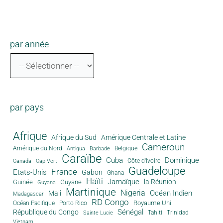
par année
par pays
Afrique
Afrique du Sud
Amérique Centrale et Latine
Cameroun
Amérique du Nord
Antigua
Belgique
Barbade
Caraïbe
Cuba
Dominique
Canada
Côte d'Ivoire
Cap Vert
Guadeloupe
France
Etats-Unis
Gabon
Ghana
Haïti
Jamaïque
la Réunion
Guinée
Guyane
Guyana
Martinique
Nigeria
Océan Indien
Mali
Madagascar
RD Congo
Royaume Uni
Océan Pacifique
Porto Rico
Sénégal
République du Congo
Tahiti
Trinidad
Sainte Lucie
Vietnam