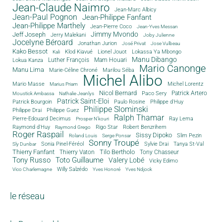
Jean-Claude Naimro
Jean-Marc Albicy
Jean-Paul Pognon
Jean-Philippe Fanfant
Jean-Philippe Marthely
Jean-Pierre Coco
Jean-Yves Messan
Jimmy Mvondo
Jeff Joseph
Jerry Malekani
Joby Julienne
Jocelyne Béroard
Jonathan Jurion
José Privat
Jose Vulbeau
Kako Bessot
Klod Kiavué
Lionel Jouot
Lokassa Ya Mbongo
Kali
Manu Dibango
Luther François
Mam Houari
Lokua Kanza
Mario Canonge
Manu Lima
Marie-Céline Chroné
Marilou Séba
Michel Alibo
Michel Lorentz
Mario Masse
Marius Priam
Nicol Bernard
Paco Sery
Patrick Artero
Moustick Ambassa
Nathalie Jeanlys
Patrick Saint-Eloi
Patrick Bourgoin
Philippe d'Huy
Paulo Rosine
Philippe Slominski
Philippe Drai
Philippe Guez
Ralph Thamar
Pierre-Edouard Decimus
Ray Lema
Prosper N'kouri
Rigo Star
Raymond d'Huy
Robert Benzrihem
Raymond Grego
Roger Raspail
Sissy Dipoko
Slim Pezin
Roland Louis
Serge Ponsar
Sonny Troupé
Tanya St-Val
Sonia Pinel-Féréol
Sylvie Drai
Sly Dunbar
Thierry Fanfant
Tilo Bertholo
Thierry Vaton
Tony Chasseur
Tony Russo
Toto Guillaume
Valery Lobé
Vicky Edimo
Willy Salzédo
Vico Charlemagne
Yves Honoré
Yves Ndjock
le réseau