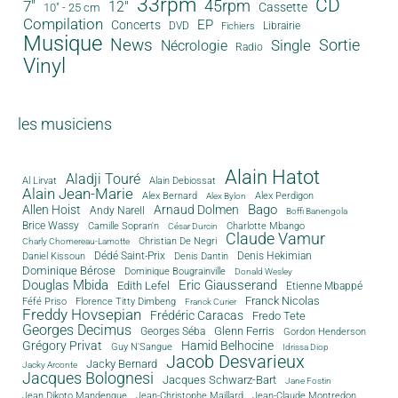
33rpm
CD
45rpm
7"
12"
Cassette
10" - 25 cm
Compilation
EP
Concerts
DVD
Librairie
Fichiers
Musique
News
Sortie
Single
Nécrologie
Radio
Vinyl
les musiciens
Alain Hatot
Aladji Touré
Al Lirvat
Alain Debiossat
Alain Jean-Marie
Alex Bernard
Alex Perdigon
Alex Bylon
Bago
Allen Hoist
Arnaud Dolmen
Andy Narell
Boffi Banengola
Brice Wassy
Camille Sopran'n
Charlotte Mbango
César Durcin
Claude Vamur
Christian De Negri
Charly Chomereau-Lamotte
Dédé Saint-Prix
Denis Dantin
Denis Hekimian
Daniel Kissoun
Dominique Bérose
Dominique Bougrainville
Donald Wesley
Douglas Mbida
Eric Giausserand
Edith Lefel
Etienne Mbappé
Franck Nicolas
Féfé Priso
Florence Titty Dimbeng
Franck Curier
Freddy Hovsepian
Frédéric Caracas
Fredo Tete
Georges Decimus
Glenn Ferris
Georges Séba
Gordon Henderson
Grégory Privat
Hamid Belhocine
Guy N'Sangue
Idrissa Diop
Jacob Desvarieux
Jacky Bernard
Jacky Arconte
Jacques Bolognesi
Jacques Schwarz-Bart
Jane Fostin
Jean Dikoto Mandengue
Jean-Christophe Maillard
Jean-Claude Montredon