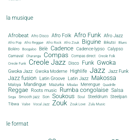
la musique
Afro Funk
Afrobeat
Afro Folk
Afro Jazz
Afro Disco
Biguine
Bikutsi
Afro Pop
Afro Reggae
Afro Rock
Afro Zouk
Blues
Cadence
Bèlè
Cadence-lypso
Calypso
Boléro
Boogaloo
Compas
Carnaval
Compas direct
Charanga
Creole Folk
Creole Jazz
Gwoka
Funk
Disco
Creole Funk
Jazz
Gwoka Jazz
Highlife
Jazz Funk
Gwoka Moderne
Makossa
Jazz fusion
Latin Groove
Latin Jazz
Mandingue
Merengue
Maloya
Mazurka
Mbalax
Quadrille
Reggae
Rumba congolaise
Salsa
Roots music
Soukous
Steeldrum
Steelpan
Son
Smooth jazz
Soul
Sega
Zouk
Tibwa
Valse
Vocal Jazz
Zouk Love
Zulu Music
le format