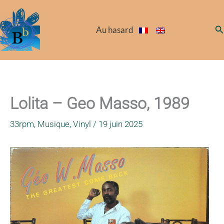
Aller
au
Re
Au hasard
contenu
Lolita – Geo Masso, 1989
33rpm
,
Musique
,
Vinyl
/
19 juin 2025