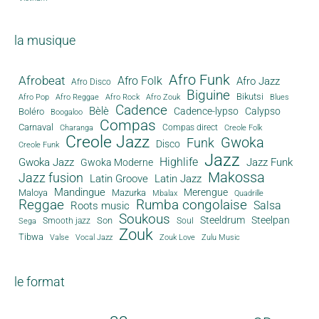
la musique
Afro Funk
Afrobeat
Afro Folk
Afro Jazz
Afro Disco
Biguine
Bikutsi
Afro Pop
Afro Reggae
Afro Rock
Afro Zouk
Blues
Cadence
Bèlè
Cadence-lypso
Calypso
Boléro
Boogaloo
Compas
Carnaval
Compas direct
Charanga
Creole Folk
Creole Jazz
Gwoka
Funk
Disco
Creole Funk
Jazz
Gwoka Jazz
Highlife
Jazz Funk
Gwoka Moderne
Makossa
Jazz fusion
Latin Groove
Latin Jazz
Mandingue
Merengue
Maloya
Mazurka
Mbalax
Quadrille
Reggae
Rumba congolaise
Salsa
Roots music
Soukous
Steeldrum
Steelpan
Son
Smooth jazz
Soul
Sega
Zouk
Tibwa
Valse
Vocal Jazz
Zouk Love
Zulu Music
le format