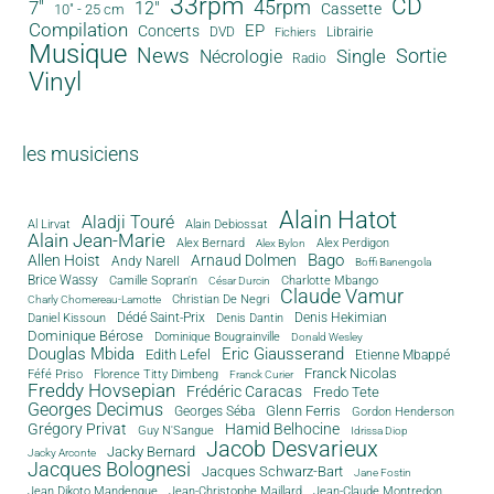
33rpm
CD
45rpm
7"
12"
Cassette
10" - 25 cm
Compilation
EP
Concerts
DVD
Librairie
Fichiers
Musique
News
Sortie
Single
Nécrologie
Radio
Vinyl
les musiciens
Alain Hatot
Aladji Touré
Al Lirvat
Alain Debiossat
Alain Jean-Marie
Alex Bernard
Alex Perdigon
Alex Bylon
Bago
Allen Hoist
Arnaud Dolmen
Andy Narell
Boffi Banengola
Brice Wassy
Camille Sopran'n
Charlotte Mbango
César Durcin
Claude Vamur
Christian De Negri
Charly Chomereau-Lamotte
Dédé Saint-Prix
Denis Dantin
Denis Hekimian
Daniel Kissoun
Dominique Bérose
Dominique Bougrainville
Donald Wesley
Douglas Mbida
Eric Giausserand
Edith Lefel
Etienne Mbappé
Franck Nicolas
Féfé Priso
Florence Titty Dimbeng
Franck Curier
Freddy Hovsepian
Frédéric Caracas
Fredo Tete
Georges Decimus
Glenn Ferris
Georges Séba
Gordon Henderson
Grégory Privat
Hamid Belhocine
Guy N'Sangue
Idrissa Diop
Jacob Desvarieux
Jacky Bernard
Jacky Arconte
Jacques Bolognesi
Jacques Schwarz-Bart
Jane Fostin
Jean Dikoto Mandengue
Jean-Christophe Maillard
Jean-Claude Montredon