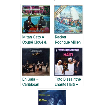
Mitan Gato A –
Racket –
Coupé Cloué &
Rodrigue Milien
Toto Nécessité,
et son Coumbite
1982
Créole, 1980
En Gala –
Toto Bissainthe
Caribbean
chante Haïti –
Sextet, 1980
Toto Bissainthe,
1977