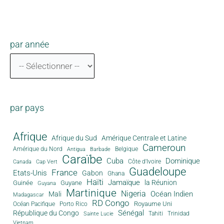
par année
par pays
Afrique
Afrique du Sud
Amérique Centrale et Latine
Cameroun
Amérique du Nord
Antigua
Belgique
Barbade
Caraïbe
Cuba
Dominique
Canada
Côte d'Ivoire
Cap Vert
Guadeloupe
France
Etats-Unis
Gabon
Ghana
Haïti
Jamaïque
la Réunion
Guinée
Guyane
Guyana
Martinique
Nigeria
Océan Indien
Mali
Madagascar
RD Congo
Royaume Uni
Océan Pacifique
Porto Rico
Sénégal
République du Congo
Tahiti
Trinidad
Sainte Lucie
Vietnam