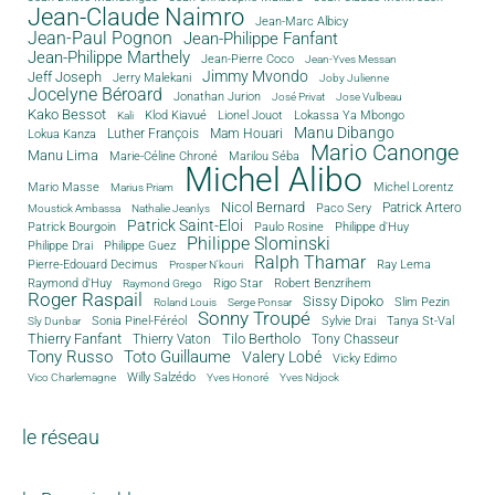
Jean-Claude Naimro
Jean-Marc Albicy
Jean-Paul Pognon
Jean-Philippe Fanfant
Jean-Philippe Marthely
Jean-Pierre Coco
Jean-Yves Messan
Jimmy Mvondo
Jeff Joseph
Jerry Malekani
Joby Julienne
Jocelyne Béroard
Jonathan Jurion
José Privat
Jose Vulbeau
Kako Bessot
Klod Kiavué
Lionel Jouot
Lokassa Ya Mbongo
Kali
Manu Dibango
Luther François
Mam Houari
Lokua Kanza
Mario Canonge
Manu Lima
Marie-Céline Chroné
Marilou Séba
Michel Alibo
Michel Lorentz
Mario Masse
Marius Priam
Nicol Bernard
Paco Sery
Patrick Artero
Moustick Ambassa
Nathalie Jeanlys
Patrick Saint-Eloi
Patrick Bourgoin
Philippe d'Huy
Paulo Rosine
Philippe Slominski
Philippe Drai
Philippe Guez
Ralph Thamar
Pierre-Edouard Decimus
Ray Lema
Prosper N'kouri
Rigo Star
Raymond d'Huy
Robert Benzrihem
Raymond Grego
Roger Raspail
Sissy Dipoko
Slim Pezin
Roland Louis
Serge Ponsar
Sonny Troupé
Tanya St-Val
Sonia Pinel-Féréol
Sylvie Drai
Sly Dunbar
Thierry Fanfant
Tilo Bertholo
Thierry Vaton
Tony Chasseur
Tony Russo
Toto Guillaume
Valery Lobé
Vicky Edimo
Willy Salzédo
Vico Charlemagne
Yves Honoré
Yves Ndjock
le réseau