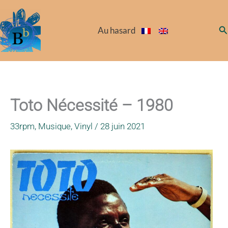
Aller
au
Re
Au hasard
contenu
Toto Nécessité – 1980
33rpm
,
Musique
,
Vinyl
/
28 juin 2021