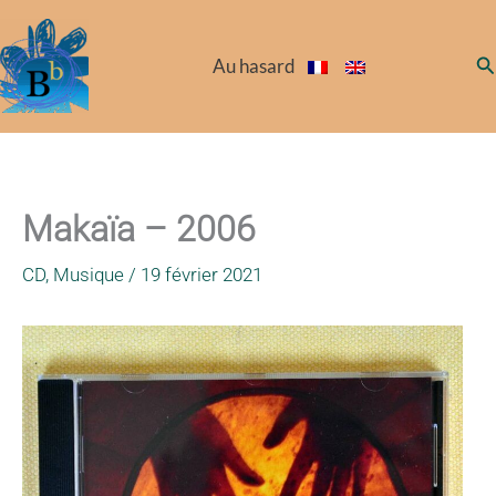
Aller
au
Re
Au hasard
contenu
Makaïa – 2006
CD
,
Musique
/
19 février 2021