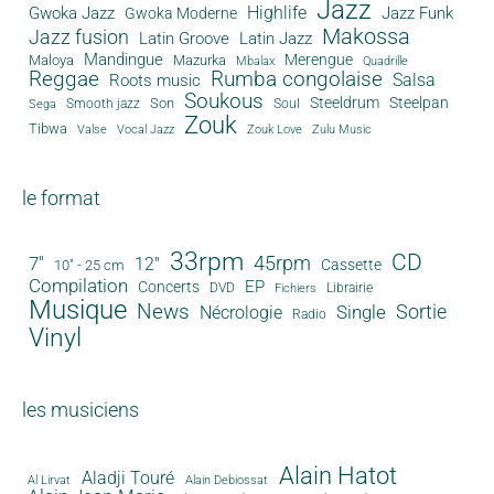
Jazz
Gwoka Jazz
Highlife
Jazz Funk
Gwoka Moderne
Makossa
Jazz fusion
Latin Groove
Latin Jazz
Mandingue
Merengue
Maloya
Mazurka
Mbalax
Quadrille
Reggae
Rumba congolaise
Salsa
Roots music
Soukous
Steeldrum
Steelpan
Son
Smooth jazz
Soul
Sega
Zouk
Tibwa
Valse
Vocal Jazz
Zouk Love
Zulu Music
le format
33rpm
CD
45rpm
7"
12"
Cassette
10" - 25 cm
Compilation
EP
Concerts
DVD
Librairie
Fichiers
Musique
News
Sortie
Single
Nécrologie
Radio
Vinyl
les musiciens
Alain Hatot
Aladji Touré
Al Lirvat
Alain Debiossat