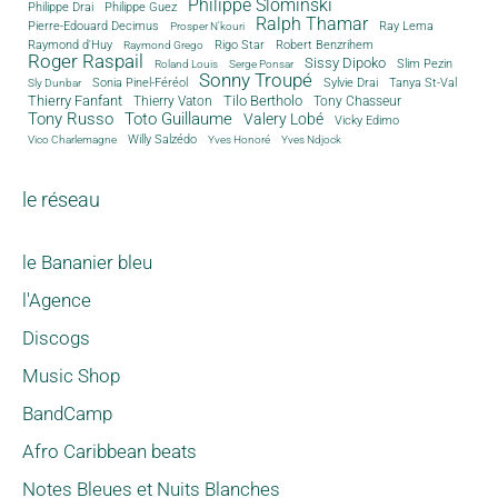
Philippe Slominski
Philippe Drai
Philippe Guez
Ralph Thamar
Pierre-Edouard Decimus
Ray Lema
Prosper N'kouri
Rigo Star
Raymond d'Huy
Robert Benzrihem
Raymond Grego
Roger Raspail
Sissy Dipoko
Slim Pezin
Roland Louis
Serge Ponsar
Sonny Troupé
Tanya St-Val
Sonia Pinel-Féréol
Sylvie Drai
Sly Dunbar
Thierry Fanfant
Tilo Bertholo
Thierry Vaton
Tony Chasseur
Tony Russo
Toto Guillaume
Valery Lobé
Vicky Edimo
Willy Salzédo
Vico Charlemagne
Yves Honoré
Yves Ndjock
le réseau
le Bananier bleu
l'Agence
Discogs
Music Shop
BandCamp
Afro Caribbean beats
Notes Bleues et Nuits Blanches