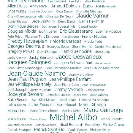
Alain Jean-Marie
Alex Bernard
Alex Perdigon
Alex Bylon
Bago
Allen Hoist
Arnaud Dolmen
Andy Narell
Boffi Banengola
Brice Wassy
Camille Sopran'n
Charlotte Mbango
César Durcin
Claude Vamur
Christian De Negri
Charly Chomereau-Lamotte
Dédé Saint-Prix
Denis Dantin
Denis Hekimian
Daniel Kissoun
Dominique Bérose
Dominique Bougrainville
Donald Wesley
Douglas Mbida
Eric Giausserand
Edith Lefel
Etienne Mbappé
Franck Nicolas
Féfé Priso
Florence Titty Dimbeng
Franck Curier
Freddy Hovsepian
Frédéric Caracas
Fredo Tete
Georges Decimus
Glenn Ferris
Georges Séba
Gordon Henderson
Grégory Privat
Hamid Belhocine
Guy N'Sangue
Idrissa Diop
Jacob Desvarieux
Jacky Bernard
Jacky Arconte
Jacques Bolognesi
Jacques Schwarz-Bart
Jane Fostin
Jean Dikoto Mandengue
Jean-Christophe Maillard
Jean-Claude Montredon
Jean-Claude Naimro
Jean-Marc Albicy
Jean-Paul Pognon
Jean-Philippe Fanfant
Jean-Philippe Marthely
Jean-Pierre Coco
Jean-Yves Messan
Jimmy Mvondo
Jeff Joseph
Jerry Malekani
Joby Julienne
Jocelyne Béroard
Jonathan Jurion
José Privat
Jose Vulbeau
Kako Bessot
Klod Kiavué
Lionel Jouot
Lokassa Ya Mbongo
Kali
Manu Dibango
Luther François
Mam Houari
Lokua Kanza
Mario Canonge
Manu Lima
Marie-Céline Chroné
Marilou Séba
Michel Alibo
Michel Lorentz
Mario Masse
Marius Priam
Nicol Bernard
Paco Sery
Patrick Artero
Moustick Ambassa
Nathalie Jeanlys
Patrick Saint-Eloi
Patrick Bourgoin
Philippe d'Huy
Paulo Rosine