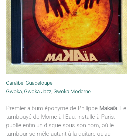
Caraïbe
,
Guadeloupe
Gwoka
,
Gwoka Jazz
,
Gwoka Moderne
Premier album éponyme de Philippe
Makaïa
. Le
tambouyé de Morne à l'Eau, installé à Paris,
publie enfin un disque sous son nom, où le
tambour se mêle autant à la guitare qu'au