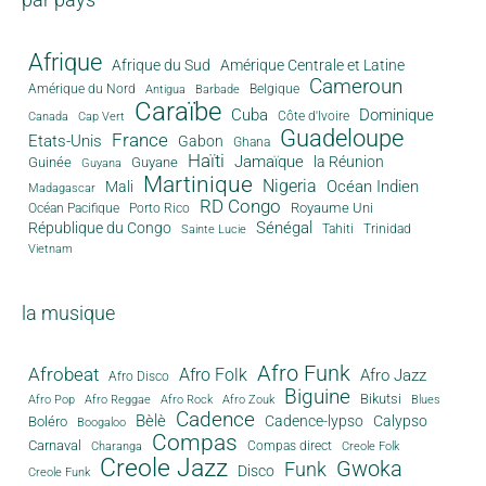
Afrique
Afrique du Sud
Amérique Centrale et Latine
Cameroun
Amérique du Nord
Antigua
Belgique
Barbade
Caraïbe
Cuba
Dominique
Canada
Côte d'Ivoire
Cap Vert
Guadeloupe
France
Etats-Unis
Gabon
Ghana
Haïti
Jamaïque
la Réunion
Guinée
Guyane
Guyana
Martinique
Nigeria
Océan Indien
Mali
Madagascar
RD Congo
Royaume Uni
Océan Pacifique
Porto Rico
Sénégal
République du Congo
Tahiti
Trinidad
Sainte Lucie
Vietnam
la musique
Afro Funk
Afrobeat
Afro Folk
Afro Jazz
Afro Disco
Biguine
Bikutsi
Afro Pop
Afro Reggae
Afro Rock
Afro Zouk
Blues
Cadence
Bèlè
Cadence-lypso
Calypso
Boléro
Boogaloo
Compas
Carnaval
Compas direct
Charanga
Creole Folk
Creole Jazz
Gwoka
Funk
Disco
Creole Funk