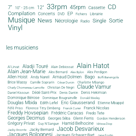
33rpm
CD
45rpm
7"
12"
Cassette
10" - 25 cm
Compilation
EP
Concerts
DVD
Librairie
Fichiers
Musique
News
Sortie
Single
Nécrologie
Radio
Vinyl
les musiciens
Alain Hatot
Aladji Touré
Al Lirvat
Alain Debiossat
Alain Jean-Marie
Alex Bernard
Alex Perdigon
Alex Bylon
Bago
Allen Hoist
Arnaud Dolmen
Andy Narell
Boffi Banengola
Brice Wassy
Camille Sopran'n
Charlotte Mbango
César Durcin
Claude Vamur
Christian De Negri
Charly Chomereau-Lamotte
Dédé Saint-Prix
Denis Dantin
Denis Hekimian
Daniel Kissoun
Dominique Bérose
Dominique Bougrainville
Donald Wesley
Douglas Mbida
Eric Giausserand
Edith Lefel
Etienne Mbappé
Franck Nicolas
Féfé Priso
Florence Titty Dimbeng
Franck Curier
Freddy Hovsepian
Frédéric Caracas
Fredo Tete
Georges Decimus
Glenn Ferris
Georges Séba
Gordon Henderson
Grégory Privat
Hamid Belhocine
Guy N'Sangue
Idrissa Diop
Jacob Desvarieux
Jacky Bernard
Jacky Arconte
Jacques Bolognesi
Jacques Schwarz-Bart
Jane Fostin