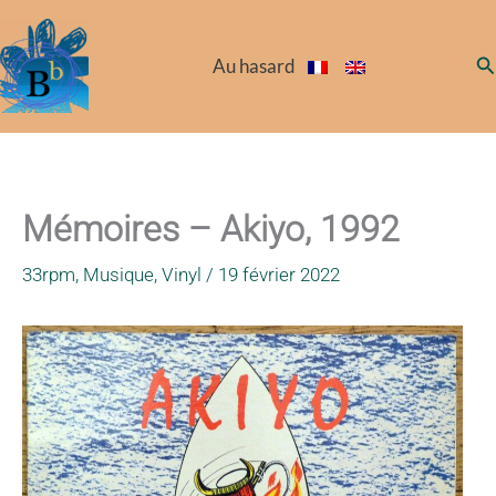
Aller
au
Re
Au hasard
contenu
Mémoires – Akiyo, 1992
33rpm
,
Musique
,
Vinyl
/
19 février 2022