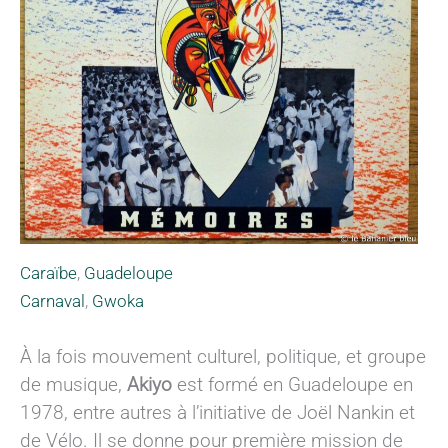
Caraïbe
,
Guadeloupe
Carnaval
,
Gwoka
À la fois mouvement culturel, politique, et groupe
de musique,
Akiyo
est formé en Guadeloupe en
1978, entre autres à l’initiative de Joël Nankin et
de Vélo. Il se donne pour première mission de