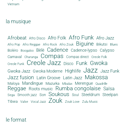
Vietnam
la musique
Afro Funk
Afrobeat
Afro Folk
Afro Jazz
Afro Disco
Biguine
Bikutsi
Afro Pop
Afro Reggae
Afro Rock
Afro Zouk
Blues
Cadence
Bèlè
Cadence-lypso
Calypso
Boléro
Boogaloo
Compas
Carnaval
Compas direct
Charanga
Creole Folk
Creole Jazz
Gwoka
Funk
Disco
Creole Funk
Jazz
Gwoka Jazz
Highlife
Jazz Funk
Gwoka Moderne
Makossa
Jazz fusion
Latin Groove
Latin Jazz
Mandingue
Merengue
Maloya
Mazurka
Mbalax
Quadrille
Reggae
Rumba congolaise
Salsa
Roots music
Soukous
Steeldrum
Steelpan
Son
Smooth jazz
Soul
Sega
Zouk
Tibwa
Valse
Vocal Jazz
Zouk Love
Zulu Music
le format