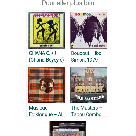
Pour aller plus loin
GHANA O.K.!
Doubout – Ibo
(Ghana Beyeyie)
Simon, 1979
– Katakumbey,
1984
Musique
The Masters –
Folklorique – Al
Tabou Combo,
Lirvat & Robert
1975
Mavounzy, 1972