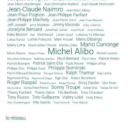
Jean Dikoto Mandengue
Jean-Christophe Maillard
Jean-Claude Montredon
Jean-Claude Naimro
Jean-Marc Albicy
Jean-Paul Pognon
Jean-Philippe Fanfant
Jean-Philippe Marthely
Jean-Pierre Coco
Jean-Yves Messan
Jimmy Mvondo
Jeff Joseph
Jerry Malekani
Joby Julienne
Jocelyne Béroard
Jonathan Jurion
José Privat
Jose Vulbeau
Kako Bessot
Klod Kiavué
Lionel Jouot
Lokassa Ya Mbongo
Kali
Manu Dibango
Luther François
Mam Houari
Lokua Kanza
Mario Canonge
Manu Lima
Marie-Céline Chroné
Marilou Séba
Michel Alibo
Michel Lorentz
Mario Masse
Marius Priam
Nicol Bernard
Paco Sery
Patrick Artero
Moustick Ambassa
Nathalie Jeanlys
Patrick Saint-Eloi
Patrick Bourgoin
Philippe d'Huy
Paulo Rosine
Philippe Slominski
Philippe Drai
Philippe Guez
Ralph Thamar
Pierre-Edouard Decimus
Ray Lema
Prosper N'kouri
Rigo Star
Raymond d'Huy
Robert Benzrihem
Raymond Grego
Roger Raspail
Sissy Dipoko
Slim Pezin
Roland Louis
Serge Ponsar
Sonny Troupé
Tanya St-Val
Sonia Pinel-Féréol
Sylvie Drai
Sly Dunbar
Thierry Fanfant
Tilo Bertholo
Thierry Vaton
Tony Chasseur
Tony Russo
Toto Guillaume
Valery Lobé
Vicky Edimo
Willy Salzédo
Vico Charlemagne
Yves Honoré
Yves Ndjock
le réseau