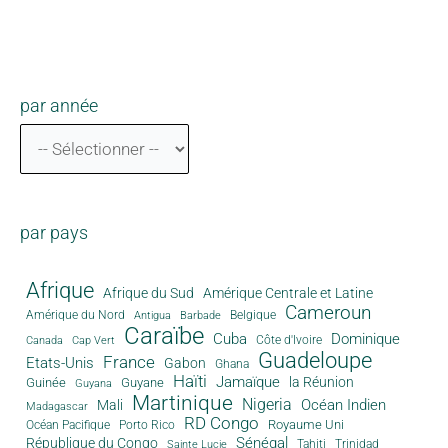
par année
par pays
Afrique
Afrique du Sud
Amérique Centrale et Latine
Cameroun
Amérique du Nord
Antigua
Belgique
Barbade
Caraïbe
Cuba
Dominique
Canada
Côte d'Ivoire
Cap Vert
Guadeloupe
France
Etats-Unis
Gabon
Ghana
Haïti
Jamaïque
la Réunion
Guinée
Guyane
Guyana
Martinique
Nigeria
Océan Indien
Mali
Madagascar
RD Congo
Royaume Uni
Océan Pacifique
Porto Rico
Sénégal
République du Congo
Tahiti
Trinidad
Sainte Lucie