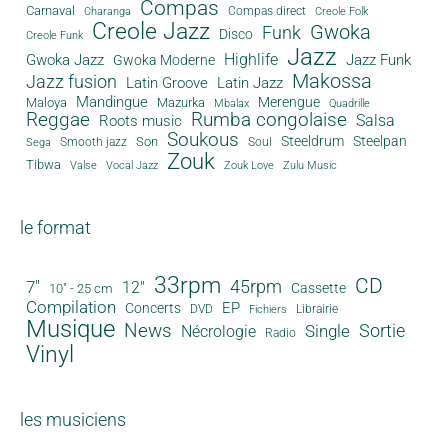
Compas
Carnaval
Compas direct
Charanga
Creole Folk
Creole Jazz
Gwoka
Funk
Disco
Creole Funk
Jazz
Gwoka Jazz
Highlife
Jazz Funk
Gwoka Moderne
Makossa
Jazz fusion
Latin Groove
Latin Jazz
Mandingue
Merengue
Maloya
Mazurka
Mbalax
Quadrille
Reggae
Rumba congolaise
Salsa
Roots music
Soukous
Steeldrum
Steelpan
Son
Smooth jazz
Soul
Sega
Zouk
Tibwa
Valse
Vocal Jazz
Zouk Love
Zulu Music
le format
33rpm
CD
45rpm
7"
12"
Cassette
10" - 25 cm
Compilation
EP
Concerts
DVD
Librairie
Fichiers
Musique
News
Sortie
Single
Nécrologie
Radio
Vinyl
les musiciens