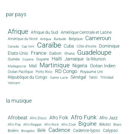
par pays
Afrique
Afrique du Sud
Amérique Centrale et Latine
Cameroun
Amérique du Nord
Antigua
Belgique
Barbade
Caraïbe
Cuba
Dominique
Canada
Côte d'Ivoire
Cap Vert
Guadeloupe
France
Etats-Unis
Gabon
Ghana
Haïti
Jamaïque
la Réunion
Guinée
Guyane
Guyana
Martinique
Nigeria
Océan Indien
Mali
Madagascar
RD Congo
Royaume Uni
Océan Pacifique
Porto Rico
Sénégal
République du Congo
Tahiti
Trinidad
Sainte Lucie
Vietnam
la musique
Afro Funk
Afrobeat
Afro Folk
Afro Jazz
Afro Disco
Biguine
Bikutsi
Afro Pop
Afro Reggae
Afro Rock
Afro Zouk
Blues
Cadence
Bèlè
Cadence-lypso
Calypso
Boléro
Boogaloo