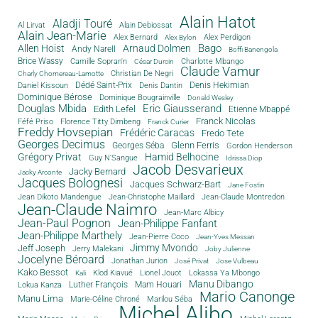
Alain Hatot
Aladji Touré
Al Lirvat
Alain Debiossat
Alain Jean-Marie
Alex Bernard
Alex Perdigon
Alex Bylon
Bago
Allen Hoist
Arnaud Dolmen
Andy Narell
Boffi Banengola
Brice Wassy
Camille Sopran'n
Charlotte Mbango
César Durcin
Claude Vamur
Christian De Negri
Charly Chomereau-Lamotte
Dédé Saint-Prix
Denis Dantin
Denis Hekimian
Daniel Kissoun
Dominique Bérose
Dominique Bougrainville
Donald Wesley
Douglas Mbida
Eric Giausserand
Edith Lefel
Etienne Mbappé
Franck Nicolas
Féfé Priso
Florence Titty Dimbeng
Franck Curier
Freddy Hovsepian
Frédéric Caracas
Fredo Tete
Georges Decimus
Glenn Ferris
Georges Séba
Gordon Henderson
Grégory Privat
Hamid Belhocine
Guy N'Sangue
Idrissa Diop
Jacob Desvarieux
Jacky Bernard
Jacky Arconte
Jacques Bolognesi
Jacques Schwarz-Bart
Jane Fostin
Jean Dikoto Mandengue
Jean-Christophe Maillard
Jean-Claude Montredon
Jean-Claude Naimro
Jean-Marc Albicy
Jean-Paul Pognon
Jean-Philippe Fanfant
Jean-Philippe Marthely
Jean-Pierre Coco
Jean-Yves Messan
Jimmy Mvondo
Jeff Joseph
Jerry Malekani
Joby Julienne
Jocelyne Béroard
Jonathan Jurion
José Privat
Jose Vulbeau
Kako Bessot
Klod Kiavué
Lionel Jouot
Lokassa Ya Mbongo
Kali
Manu Dibango
Luther François
Mam Houari
Lokua Kanza
Mario Canonge
Manu Lima
Marie-Céline Chroné
Marilou Séba
Michel Alibo