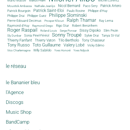
Michel Lorentz
Mario Masse
Marius Priam
Nicol Bernard
Paco Sery
Patrick Artero
Moustick Ambassa
Nathalie Jeanlys
Patrick Saint-Eloi
Patrick Bourgoin
Philippe d'Huy
Paulo Rosine
Philippe Slominski
Philippe Drai
Philippe Guez
Ralph Thamar
Pierre-Edouard Decimus
Ray Lema
Prosper N'kouri
Rigo Star
Raymond d'Huy
Robert Benzrihem
Raymond Grego
Roger Raspail
Sissy Dipoko
Slim Pezin
Roland Louis
Serge Ponsar
Sonny Troupé
Tanya St-Val
Sonia Pinel-Féréol
Sylvie Drai
Sly Dunbar
Thierry Fanfant
Tilo Bertholo
Thierry Vaton
Tony Chasseur
Tony Russo
Toto Guillaume
Valery Lobé
Vicky Edimo
Willy Salzédo
Vico Charlemagne
Yves Honoré
Yves Ndjock
le réseau
le Bananier bleu
l'Agence
Discogs
Music Shop
BandCamp