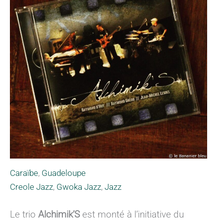
Caraïbe
,
Guadeloupe
Creole Jazz
,
Gwoka Jazz
,
Jazz
Le trio
Alchimik’S
est monté à l’initiative du