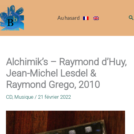
Aller
au
Re
Au hasard
contenu
Alchimik’s – Raymond d’Huy,
Jean-Michel Lesdel &
Raymond Grego, 2010
CD
,
Musique
/
21 février 2022