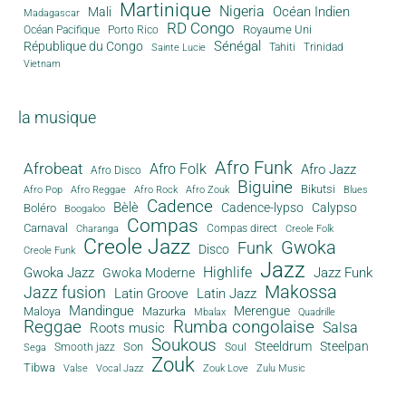
Martinique
Nigeria
Océan Indien
Mali
Madagascar
RD Congo
Royaume Uni
Océan Pacifique
Porto Rico
Sénégal
République du Congo
Tahiti
Trinidad
Sainte Lucie
Vietnam
la musique
Afro Funk
Afrobeat
Afro Folk
Afro Jazz
Afro Disco
Biguine
Bikutsi
Afro Pop
Afro Reggae
Afro Rock
Afro Zouk
Blues
Cadence
Bèlè
Cadence-lypso
Calypso
Boléro
Boogaloo
Compas
Carnaval
Compas direct
Charanga
Creole Folk
Creole Jazz
Gwoka
Funk
Disco
Creole Funk
Jazz
Gwoka Jazz
Highlife
Jazz Funk
Gwoka Moderne
Makossa
Jazz fusion
Latin Groove
Latin Jazz
Mandingue
Merengue
Maloya
Mazurka
Mbalax
Quadrille
Reggae
Rumba congolaise
Salsa
Roots music
Soukous
Steeldrum
Steelpan
Son
Smooth jazz
Soul
Sega
Zouk
Tibwa
Valse
Vocal Jazz
Zouk Love
Zulu Music