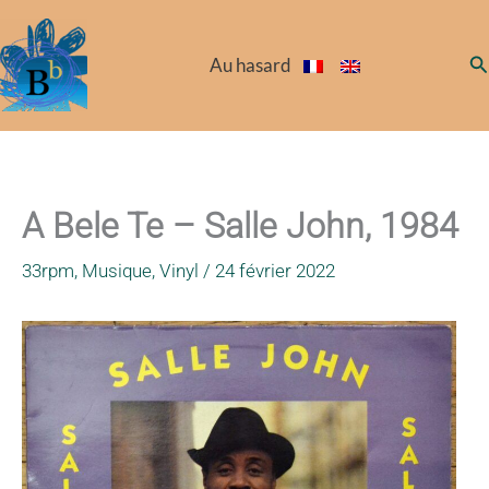
Aller
au
Re
Au hasard
contenu
A Bele Te – Salle John, 1984
33rpm
,
Musique
,
Vinyl
/
24 février 2022