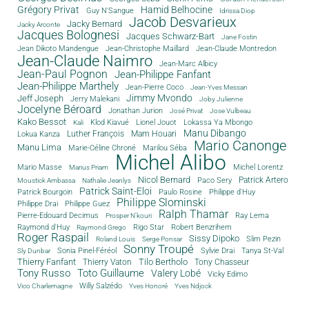
Grégory Privat
Hamid Belhocine
Guy N'Sangue
Idrissa Diop
Jacob Desvarieux
Jacky Bernard
Jacky Arconte
Jacques Bolognesi
Jacques Schwarz-Bart
Jane Fostin
Jean Dikoto Mandengue
Jean-Christophe Maillard
Jean-Claude Montredon
Jean-Claude Naimro
Jean-Marc Albicy
Jean-Paul Pognon
Jean-Philippe Fanfant
Jean-Philippe Marthely
Jean-Pierre Coco
Jean-Yves Messan
Jimmy Mvondo
Jeff Joseph
Jerry Malekani
Joby Julienne
Jocelyne Béroard
Jonathan Jurion
José Privat
Jose Vulbeau
Kako Bessot
Klod Kiavué
Lionel Jouot
Lokassa Ya Mbongo
Kali
Manu Dibango
Luther François
Mam Houari
Lokua Kanza
Mario Canonge
Manu Lima
Marie-Céline Chroné
Marilou Séba
Michel Alibo
Michel Lorentz
Mario Masse
Marius Priam
Nicol Bernard
Paco Sery
Patrick Artero
Moustick Ambassa
Nathalie Jeanlys
Patrick Saint-Eloi
Patrick Bourgoin
Philippe d'Huy
Paulo Rosine
Philippe Slominski
Philippe Drai
Philippe Guez
Ralph Thamar
Pierre-Edouard Decimus
Ray Lema
Prosper N'kouri
Rigo Star
Raymond d'Huy
Robert Benzrihem
Raymond Grego
Roger Raspail
Sissy Dipoko
Slim Pezin
Roland Louis
Serge Ponsar
Sonny Troupé
Tanya St-Val
Sonia Pinel-Féréol
Sylvie Drai
Sly Dunbar
Thierry Fanfant
Tilo Bertholo
Thierry Vaton
Tony Chasseur
Tony Russo
Toto Guillaume
Valery Lobé
Vicky Edimo
Willy Salzédo
Vico Charlemagne
Yves Honoré
Yves Ndjock