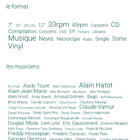
le format
33rpm
CD
45rpm
7"
12"
Cassette
10" - 25 cm
Compilation
EP
Concerts
DVD
Librairie
Fichiers
Musique
News
Sortie
Single
Nécrologie
Radio
Vinyl
les musiciens
Alain Hatot
Aladji Touré
Al Lirvat
Alain Debiossat
Alain Jean-Marie
Alex Bernard
Alex Perdigon
Alex Bylon
Bago
Allen Hoist
Arnaud Dolmen
Andy Narell
Boffi Banengola
Brice Wassy
Camille Sopran'n
Charlotte Mbango
César Durcin
Claude Vamur
Christian De Negri
Charly Chomereau-Lamotte
Dédé Saint-Prix
Denis Dantin
Denis Hekimian
Daniel Kissoun
Dominique Bérose
Dominique Bougrainville
Donald Wesley
Douglas Mbida
Eric Giausserand
Edith Lefel
Etienne Mbappé
Franck Nicolas
Féfé Priso
Florence Titty Dimbeng
Franck Curier
Freddy Hovsepian
Frédéric Caracas
Fredo Tete
Georges Decimus
Glenn Ferris
Georges Séba
Gordon Henderson