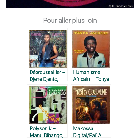
Pour aller plus loin
Débroussailler –
Humanisme
Djene Djento,
Africain – Tonye
1983
Jackson, 1984
Polysonik –
Makossa
Manu Dibango,
Digital/Paï ‘A