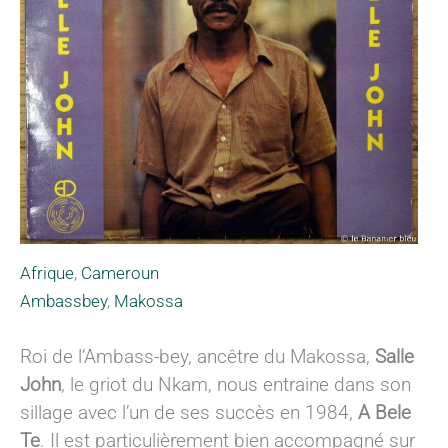
Afrique
,
Cameroun
Ambassbey
,
Makossa
Roi de l’Ambass-bey, ancêtre du Makossa,
Salle
John
, le griot du Nkam, nous entraine dans son
sillage avec l’un de ses succès en 1984,
A Bele
Te
. Il est particulièrement bien accompagné sur