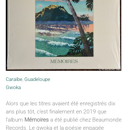
Caraïbe
,
Guadeloupe
Gwoka
Alors que les titres avaient été enregistrés dix
ans plus tôt, c’est finalement en 2019 que
l’album
Mémoires
a été publié chez Beaumonde
Records. Le gwoka et la poésie engagée