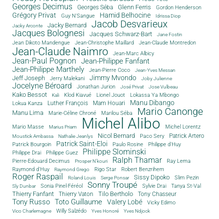
Georges Decimus
Glenn Ferris
Georges Séba
Gordon Henderson
Grégory Privat
Hamid Belhocine
Guy N'Sangue
Idrissa Diop
Jacob Desvarieux
Jacky Bernard
Jacky Arconte
Jacques Bolognesi
Jacques Schwarz-Bart
Jane Fostin
Jean Dikoto Mandengue
Jean-Christophe Maillard
Jean-Claude Montredon
Jean-Claude Naimro
Jean-Marc Albicy
Jean-Paul Pognon
Jean-Philippe Fanfant
Jean-Philippe Marthely
Jean-Pierre Coco
Jean-Yves Messan
Jimmy Mvondo
Jeff Joseph
Jerry Malekani
Joby Julienne
Jocelyne Béroard
Jonathan Jurion
José Privat
Jose Vulbeau
Kako Bessot
Klod Kiavué
Lionel Jouot
Lokassa Ya Mbongo
Kali
Manu Dibango
Luther François
Mam Houari
Lokua Kanza
Mario Canonge
Manu Lima
Marie-Céline Chroné
Marilou Séba
Michel Alibo
Michel Lorentz
Mario Masse
Marius Priam
Nicol Bernard
Paco Sery
Patrick Artero
Moustick Ambassa
Nathalie Jeanlys
Patrick Saint-Eloi
Patrick Bourgoin
Philippe d'Huy
Paulo Rosine
Philippe Slominski
Philippe Drai
Philippe Guez
Ralph Thamar
Pierre-Edouard Decimus
Ray Lema
Prosper N'kouri
Rigo Star
Raymond d'Huy
Robert Benzrihem
Raymond Grego
Roger Raspail
Sissy Dipoko
Slim Pezin
Roland Louis
Serge Ponsar
Sonny Troupé
Tanya St-Val
Sonia Pinel-Féréol
Sylvie Drai
Sly Dunbar
Thierry Fanfant
Tilo Bertholo
Thierry Vaton
Tony Chasseur
Tony Russo
Toto Guillaume
Valery Lobé
Vicky Edimo
Willy Salzédo
Vico Charlemagne
Yves Honoré
Yves Ndjock