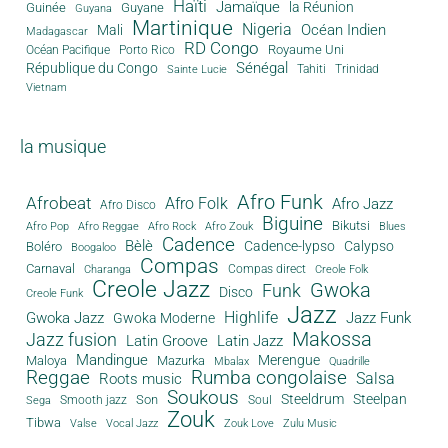
Haïti
Jamaïque
la Réunion
Guinée
Guyane
Guyana
Martinique
Nigeria
Océan Indien
Mali
Madagascar
RD Congo
Royaume Uni
Océan Pacifique
Porto Rico
Sénégal
République du Congo
Tahiti
Trinidad
Sainte Lucie
Vietnam
la musique
Afro Funk
Afrobeat
Afro Folk
Afro Jazz
Afro Disco
Biguine
Bikutsi
Afro Pop
Afro Reggae
Afro Rock
Afro Zouk
Blues
Cadence
Bèlè
Cadence-lypso
Calypso
Boléro
Boogaloo
Compas
Carnaval
Compas direct
Charanga
Creole Folk
Creole Jazz
Gwoka
Funk
Disco
Creole Funk
Jazz
Gwoka Jazz
Highlife
Jazz Funk
Gwoka Moderne
Makossa
Jazz fusion
Latin Groove
Latin Jazz
Mandingue
Merengue
Maloya
Mazurka
Mbalax
Quadrille
Reggae
Rumba congolaise
Salsa
Roots music
Soukous
Steeldrum
Steelpan
Son
Smooth jazz
Soul
Sega
Zouk
Tibwa
Valse
Vocal Jazz
Zouk Love
Zulu Music