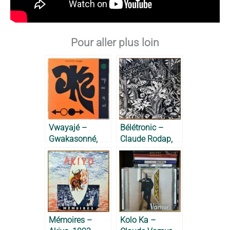
Pour aller plus loin
Vwayajé –
Bélétronic –
Gwakasonné,
Claude Rodap,
2019
2016
Mémoires –
Kolo Ka –