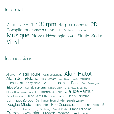
le format
33rpm
CD
45rpm
7"
12"
Cassette
10" - 25 cm
Compilation
EP
Concerts
DVD
Librairie
Fichiers
Musique
News
Sortie
Single
Nécrologie
Radio
Vinyl
les musiciens
Alain Hatot
Aladji Touré
Al Lirvat
Alain Debiossat
Alain Jean-Marie
Alex Bernard
Alex Perdigon
Alex Bylon
Bago
Allen Hoist
Arnaud Dolmen
Andy Narell
Boffi Banengola
Brice Wassy
Camille Sopran'n
Charlotte Mbango
César Durcin
Claude Vamur
Christian De Negri
Charly Chomereau-Lamotte
Dédé Saint-Prix
Denis Dantin
Denis Hekimian
Daniel Kissoun
Dominique Bérose
Dominique Bougrainville
Donald Wesley
Douglas Mbida
Eric Giausserand
Edith Lefel
Etienne Mbappé
Franck Nicolas
Féfé Priso
Florence Titty Dimbeng
Franck Curier
Freddy Hovsepian
Frédéric Caracas
Fredo Tete