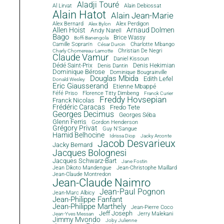
Aladji Touré
Al Lirvat
Alain Debiossat
Alain Hatot
Alain Jean-Marie
Alex Bernard
Alex Perdigon
Alex Bylon
Allen Hoist
Arnaud Dolmen
Andy Narell
Bago
Brice Wassy
Boffi Banengola
Camille Sopran'n
Charlotte Mbango
César Durcin
Christian De Negri
Charly Chomereau-Lamotte
Claude Vamur
Daniel Kissoun
Dédé Saint-Prix
Denis Dantin
Denis Hekimian
Dominique Bérose
Dominique Bougrainville
Douglas Mbida
Edith Lefel
Donald Wesley
Eric Giausserand
Etienne Mbappé
Féfé Priso
Florence Titty Dimbeng
Franck Curier
Freddy Hovsepian
Franck Nicolas
Frédéric Caracas
Fredo Tete
Georges Decimus
Georges Séba
Glenn Ferris
Gordon Henderson
Grégory Privat
Guy N'Sangue
Hamid Belhocine
Idrissa Diop
Jacky Arconte
Jacob Desvarieux
Jacky Bernard
Jacques Bolognesi
Jacques Schwarz-Bart
Jane Fostin
Jean Dikoto Mandengue
Jean-Christophe Maillard
Jean-Claude Montredon
Jean-Claude Naimro
Jean-Paul Pognon
Jean-Marc Albicy
Jean-Philippe Fanfant
Jean-Philippe Marthely
Jean-Pierre Coco
Jeff Joseph
Jerry Malekani
Jean-Yves Messan
Jimmy Mvondo
Joby Julienne