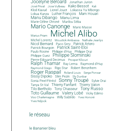
Jocelyne Béroard
Jonathan Jurion
Kako Bessot
José Privat
Jose Vulbeau
Kali
Klod Kiavué
Lionel Jouot
Lokassa Ya Mbongo
Luther François
Mam Houari
Lokua Kanza
Manu Dibango
Manu Lima
Marie-Céline Chroné
Marilou Séba
Mario Canonge
Mario Masse
Michel Alibo
Marius Priam
Michel Lorentz
Moustick Ambassa
Nathalie Jeanlys
Nicol Bernard
Paco Sery
Patrick Artero
Patrick Saint-Eloi
Patrick Bourgoin
Philippe d'Huy
Philippe Drai
Paulo Rosine
Philippe Slominski
Philippe Guez
Pierre-Edouard Decimus
Prosper N'kouri
Ralph Thamar
Ray Lema
Raymond d'Huy
Rigo Star
Robert Benzrihem
Raymond Grego
Roger Raspail
Roland Louis
Serge Ponsar
Sissy Dipoko
Slim Pezin
Sly Dunbar
Sonny Troupé
Sonia Pinel-Féréol
Sylvie Drai
Thierry Fanfant
Tanya St-Val
Thierry Vaton
Tony Russo
Tilo Bertholo
Tony Chasseur
Toto Guillaume
Valery Lobé
Vicky Edimo
Willy Salzédo
Vico Charlemagne
Yves Honoré
Yves Ndjock
le réseau
le Bananier bleu