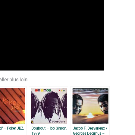
ller plus loin
ol’ – Poker JBZ,
Doubout – Ibo Simon,
Jacob F. Desvarieux /
1979
Georges Decimus –