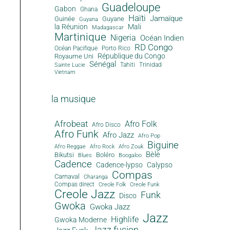
Guadeloupe
Gabon
Ghana
Haïti
Jamaïque
Guinée
Guyane
Guyana
la Réunion
Mali
Madagascar
Martinique
Nigeria
Océan Indien
RD Congo
Océan Pacifique
Porto Rico
République du Congo
Royaume Uni
Sénégal
Tahiti
Trinidad
Sainte Lucie
Vietnam
la musique
Afrobeat
Afro Folk
Afro Disco
Afro Funk
Afro Jazz
Afro Pop
Biguine
Afro Reggae
Afro Rock
Afro Zouk
Bèlè
Bikutsi
Boléro
Blues
Boogaloo
Cadence
Cadence-lypso
Calypso
Compas
Carnaval
Charanga
Compas direct
Creole Folk
Creole Funk
Creole Jazz
Funk
Disco
Gwoka
Gwoka Jazz
Jazz
Highlife
Gwoka Moderne
Jazz fusion