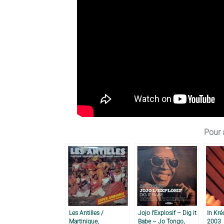
Pour a
Les Antilles /
Jojo l’Explosif – Dig it
In Kré
Martinique,
Babe – Jo Tongo,
2003