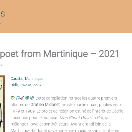
ts
u
 poet from Martinique – 2021
22
Caraïbe
,
Martinique
Bèlè
,
Gwoka
,
Zouk
Cette compilation retrace les quatre premiers
albums de
Gratien Midonet
, artiste martiniquais, publiés entre
1979 et 1989. Le projet de réédition est né de l'intérêt de Cédric
Lassonde pour le morceau
Mari Rhont Ouve La Pot
, qui
mélange ti-bwa et synthétiseurs. Ayant grandi loin de la
Martinique, Midonet développe une musique sans frontières