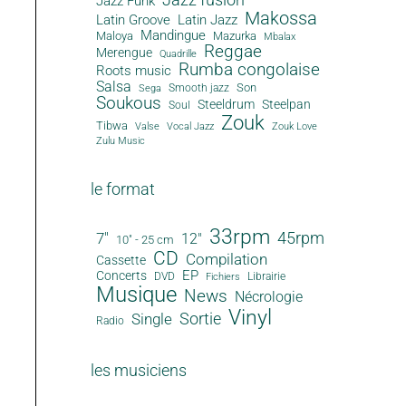
Jazz Funk
Makossa
Latin Groove
Latin Jazz
Mandingue
Maloya
Mazurka
Mbalax
Reggae
Merengue
Quadrille
Rumba congolaise
Roots music
Salsa
Son
Smooth jazz
Sega
Soukous
Steeldrum
Steelpan
Soul
Zouk
Tibwa
Valse
Vocal Jazz
Zouk Love
Zulu Music
le format
33rpm
45rpm
7"
12"
10" - 25 cm
CD
Compilation
Cassette
EP
Concerts
DVD
Librairie
Fichiers
Musique
News
Nécrologie
Vinyl
Sortie
Single
Radio
les musiciens