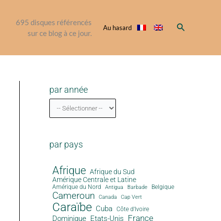
695
disques référencés
Rechercher
Au hasard
sur ce blog à ce jour.
par année
par pays
Afrique
Afrique du Sud
Amérique Centrale et Latine
Amérique du Nord
Antigua
Belgique
Barbade
Cameroun
Canada
Cap Vert
Caraïbe
Cuba
Côte d'Ivoire
France
Dominique
Etats-Unis