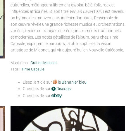
culturelles, mélangeant librement gwoka, bèlè, folk, rock et
influences africaines. Si son titre
Ven En Lévé
(1979) est devenu
un hymne des mouvements indépendantistes, l'ensemble de
son œuvre révèle une grande richesse musicale : orchestrations
variées, textes en français et créole, instruments traditionnels
et modernes. Les notes détaillées de l'album, paru chez Time
Capsule, explorent le parcours, la philosophie et la vision
artistique de Midonet, qui vit aujourd'hui en Nouvelle-Calédonie.
Musiciens :
Gratien Midonet
Tags :
Time Capsule
Lisez l'article sur
le Bananier bleu
Cherchez-le sur
Discogs
Cherchez-le sur