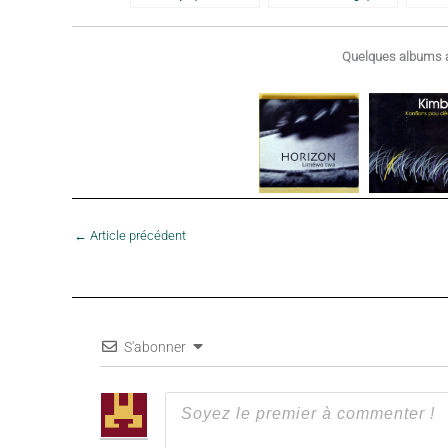
Guadeloupe, Haïti, La
2010
Dominique, Sainte
Lucie – 1976
Quelques albums a
←
Article précédent
S'abonner