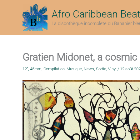
Aller
au
Afro Caribbean Bea
contenu
La discothèque incomplète du Bananier ble
Gratien Midonet, a cosmic
12"
,
45rpm
,
Compilation
,
Musique
,
News
,
Sortie
,
Vinyl
/
12 août 20